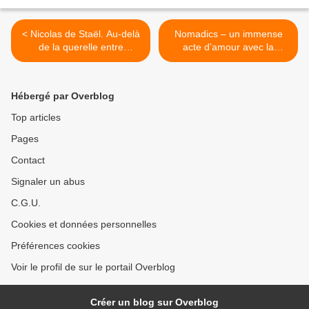
< Nicolas de Staël. Au-delà
Nomadics – un immense
de la querelle entre
acte d’amour avec la
abstraction et figuration.
nature, époustouflante
performance dansée >
Hébergé par Overblog
Top articles
Pages
Contact
Signaler un abus
C.G.U.
Cookies et données personnelles
Préférences cookies
Voir le profil de sur le portail Overblog
Créer un blog sur Overblog