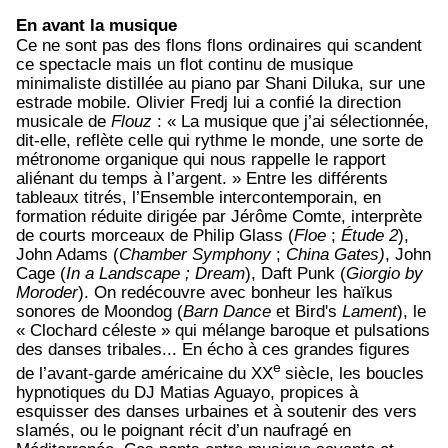
En avant la musique
Ce ne sont pas des flons flons ordinaires qui scandent
ce spectacle mais un flot continu de musique
minimaliste distillée au piano par Shani Diluka, sur une
estrade mobile. Olivier Fredj lui a confié la direction
musicale de
Flouz
: « La musique que j’ai sélectionnée,
dit-elle, reflète celle qui rythme le monde, une sorte de
métronome organique qui nous rappelle le rapport
aliénant du temps à l’argent. » Entre les différents
tableaux titrés, l’Ensemble intercontemporain, en
formation réduite dirigée par Jérôme Comte, interprète
de courts morceaux de Philip Glass (
Floe
;
Étude 2
),
John Adams (
Chamber Symphony
;
China Gates)
, John
Cage (
In a Landscape ; Dream
), Daft Punk (
Giorgio by
Moroder
). On redécouvre avec bonheur les haïkus
sonores de Moondog (
Barn Dance
et Bird's
Lament
), le
« Clochard céleste » qui mélange baroque et pulsations
des danses tribales... En écho à ces grandes figures
e
de l’avant-garde américaine du XX
siècle, les boucles
hypnotiques du DJ Matias Aguayo, propices à
esquisser des danses urbaines et à soutenir des vers
slamés, ou le poignant récit d’un naufragé en