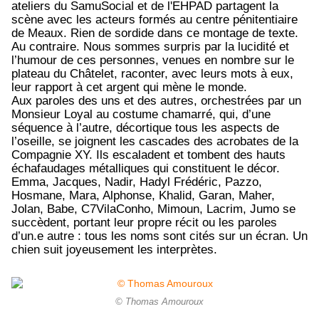
ateliers du SamuSocial et de l'EHPAD partagent la
scène avec les acteurs formés au centre pénitentiaire
de Meaux. Rien de sordide dans ce montage de texte.
Au contraire. Nous sommes surpris par la lucidité et
l’humour de ces personnes, venues en nombre sur le
plateau du Châtelet, raconter, avec leurs mots à eux,
leur rapport à cet argent qui mène le monde.
Aux paroles des uns et des autres, orchestrées par un
Monsieur Loyal au costume chamarré, qui, d’une
séquence à l’autre, décortique tous les aspects de
l’oseille, se joignent les cascades des acrobates de la
Compagnie XY. Ils escaladent et tombent des hauts
échafaudages métalliques qui constituent le décor.
Emma, Jacques, Nadir, Hadyl Frédéric, Pazzo,
Hosmane, Mara, Alphonse, Khalid, Garan, Maher,
Jolan, Babe, C7VilaConho, Mimoun, Lacrim, Jumo
se
succèdent, portant leur propre récit ou les paroles
d’un.e autre : tous les noms sont cités sur un écran. Un
chien suit joyeusement les interprètes.
© Thomas Amouroux