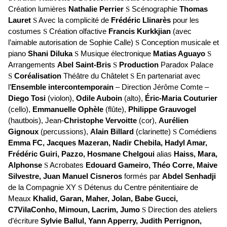
Création lumières
Nathalie Perrier
S
Scénographie
Thomas
Lauret
S
Avec la complicité de
Frédéric Llinarès
pour les
costumes
S
Création olfactive
Francis Kurkkjian
(avec
l’aimable autorisation de Sophie Calle)
S
Conception musicale et
piano
Shani Diluka
S
Musique électronique
Matias Aguayo
S
Arrangements
Abel Saint-Bris
S
Production
Paradox Palace
S
Coréalisation
Théâtre du Châtelet
S
En partenariat avec
l’
Ensemble intercontemporain
– Direction Jérôme Comte –
Diego Tosi
(violon),
Odile Auboin
(alto),
Éric-Maria Couturier
(cello),
Emmanuelle Ophèle
(flûte),
Philippe Grauvogel
(hautbois), Jean-
Christophe Vervoitte
(cor),
Aurélien
Gignoux
(percussions),
Alain Billard
(clarinette)
S
Comédiens
Emma FC, Jacques Mazeran, Nadir Chebila, Hadyl Amar,
Frédéric Guiri, Pazzo, Hosmane Chelgoui
alias
Haiss, Mara,
Alphonse
S
Acrobates
Edouard Gameiro, Théo Corre, Maive
Silvestre, Juan Manuel Cisneros
formés par
Abdel Senhadji
de la Compagnie XY
S
Détenus du Centre pénitentiaire de
Meaux
Khalid, Garan, Maher, Jolan, Babe Gucci,
C7VilaConho, Mimoun, Lacrim, Jumo
S
Direction des ateliers
d’écriture
Sylvie Ballul, Yann Apperry, Judith Perrignon,