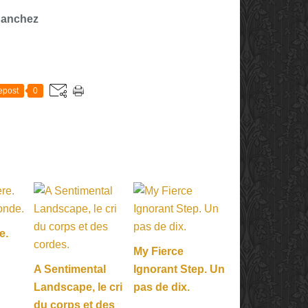
Sanchez
E
epost
0
e.
My Fierce
A Sentimental
Ignorant Step. Un
Landscape, le cri
pas de dix.
du corps et des