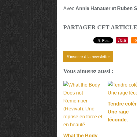
Avec
Annie Hanauer et Ruben 
PARTAGER CET ARTICL
R
S'inscrire à la newsletter
Vous aimerez aussi :
Tendre colèr
Une rage
féconde.
What the Body