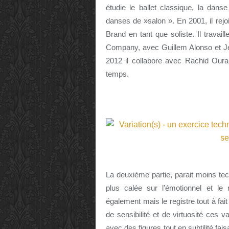
étudie le ballet classique, la dan
danses de »salon ». En 2001, il rej
Brand en tant que soliste. Il trava
Company, avec Guillem Alonso et Jep
2012 il collabore avec Rachid Oura
temps.
La deuxième partie, parait moins tec
plus calée sur l’émotionnel et l
également mais le registre tout à fai
de sensibilité et de virtuosité ces 
avec des figures tout en subtilité fai