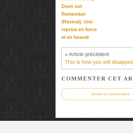
Does not
Remember
(Revival). Une
reprise en force
et en beauté
COMMENTER CET AR
Ajouter un commentaire