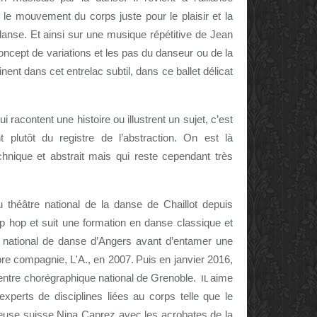
 le mouvement du corps juste pour le plaisir et la
danse. Et ainsi sur une musique répétitive de Jean
oncept de variations et les pas du danseur ou de la
ent dans cet entrelac subtil, dans ce ballet délicat
i racontent une histoire ou illustrent un sujet, c’est
t plutôt du registre de l’abstraction. On est là
nique et abstrait mais qui reste cependant très
théâtre national de la danse de Chaillot depuis
ip hop et suit une formation en danse classique et
 national de danse d’Angers avant d’entamer une
opre compagnie, L'A., en 2007.
Puis en janvier 2016,
centre chorégraphique national de Grenoble.
aime
IL
 experts de disciplines liées au corps telle que le
euse suisse Nina Caprez avec les acrobates de la