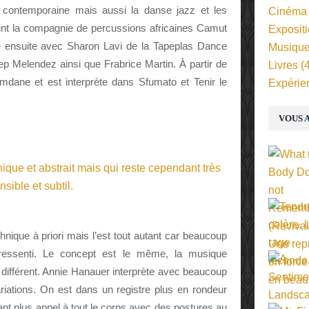
se contemporaine mais aussi la danse jazz et les
Cinéma
oint la compagnie de percussions africaines Camut
Exposit
ille ensuite avec Sharon Lavi de la Tapeplas Dance
Musiqu
 Melendez ainsi que Frabrice Martin. À partir de
Livres
(4
mdane et est interprète dans Sfumato et Tenir le
Expérie
VOUS A
hnique à priori mais l’est tout autant car beaucoup
e ressenti. Le concept est le même, la musique
t différent. Annie Hanauer interprète avec beaucoup
variations. On est dans un registre plus en rondeur
sant plus appel à tout le corps avec des postures au