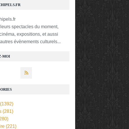
CHIPELS.FR
lleurs spectacles du moment,
 cinéma, expositions, et aussi
t autres évènements culturels...
Z-MOI
ORIES
(1392)
s
(281)
280)
ire
(221)