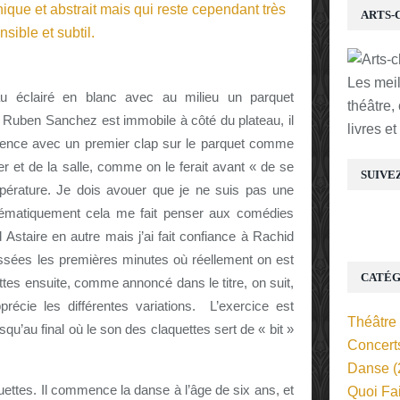
ARTS-
Les mei
au éclairé en blanc avec au milieu un parquet
théâtre,
 Ruben Sanchez est immobile à côté du plateau, il
livres e
mence avec un premier clap sur le parquet comme
r et de la salle, comme on le ferait avant « de se
SUIVE
empérature. Je dois avouer que je ne suis pas une
tématiquement cela me fait penser aux comédies
staire en autre mais j’ai fait confiance à Rachid
ssées les premières minutes où réellement on est
CATÉG
ttes ensuite, comme annoncé dans le titre, on suit,
récie les différentes variations. L’exercice est
Théâtre
squ’au final où le son des claquettes sert de « bit »
Concert
Danse
(
ttes. Il commence la danse à l’âge de six ans, et
Quoi Fa