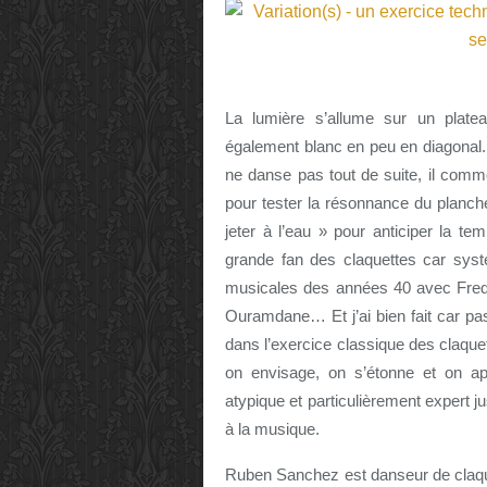
La lumière s’allume sur un plate
également blanc en peu en diagonal.
ne danse pas tout de suite, il com
pour tester la résonnance du planche
jeter à l’eau » pour anticiper la t
grande fan des claquettes car sys
musicales des années 40 avec Fred A
Ouramdane… Et j’ai bien fait car pa
dans l’exercice classique des claque
on envisage, on s’étonne et on app
atypique et particulièrement expert ju
à la musique.
Ruben Sanchez est danseur de claque