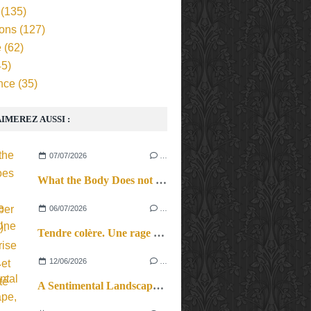
(135)
ions
(127)
e
(62)
5)
nce
(35)
IMEREZ AUSSI :
07/07/2026
…
What the Body Does not Remember (Revival). Une reprise en force et en beauté
06/07/2026
…
Tendre colère. Une rage féconde.
12/06/2026
…
A Sentimental Landscape, le cri du corps et des cordes.