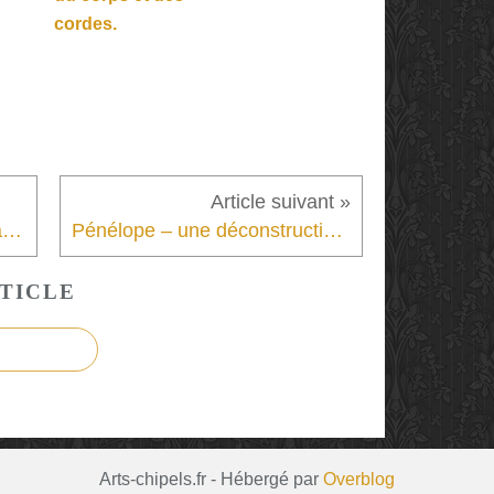
cordes.
This is how you will disappear – L’art du paradoxe comme mécanique dramaturgique et l’illusion scénique comme expérience temporelle..
Pénélope – une déconstruction réjouissante du mythe à un rythme effréné
TICLE
Arts-chipels.fr - Hébergé par
Overblog