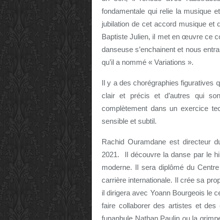
fondamentale qui relie la musique et
jubilation de cet accord musique et 
Baptiste Julien, il met en œuvre ce c
danseuse s’enchainent et nous entrain
qu’il a nommé « Variations ».
Il y a des chorégraphies figuratives qu
clair et précis et d’autres qui son
complètement dans un exercice tech
sensible et subtil.
Rachid Ouramdane est directeur du 
2021. Il découvre la danse par le h
moderne. Il sera diplômé du Centre
carrière internationale. Il crée sa pr
il dirigera avec Yoann Bourgeois le 
faire collaborer des artistes et des
funanbule Nathan Paulin ou la grimp