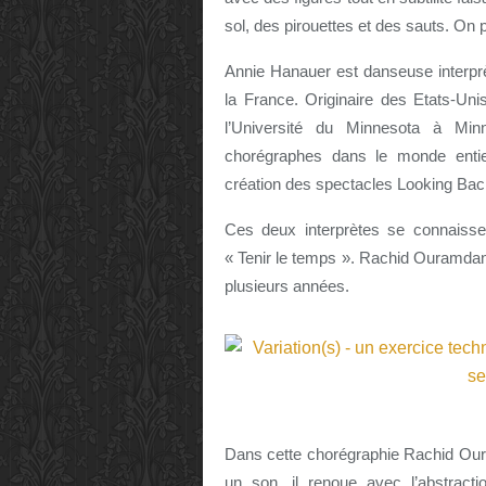
sol, des pirouettes et des sauts. On pa
Annie Hanauer est danseuse interprè
la France. Originaire des Etats-Un
l’Université du Minnesota à Min
chorégraphes dans le monde entie
création des spectacles Looking Ba
Ces deux interprètes se connaisse
« Tenir le temps ». Rachid Ouramdan
plusieurs années.
Dans cette chorégraphie Rachid Oura
un son, il renoue avec l’abstractio