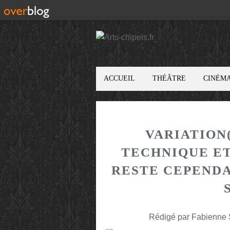
ACCUEIL
THÉÂTRE
CINÉM
VARIATION(
TECHNIQUE ET
RESTE CEPENDA
Rédigé par Fabienne S