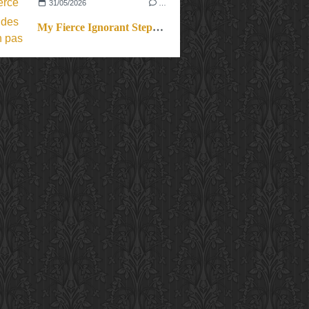
31/05/2026
…
My Fierce Ignorant Step. Un pas de dix.