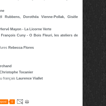
nne
ël Rubbens, Dorothéa Vienne-Pollak, Gisèle
Hervé Mayon - La Licorne Verte
s
François Cuny - O Bois Fleuri, les ateliers de
ffures
Rebecca Flores
rchand
Christophe Tocanier
au français
Laurence Viallet
E
epost
0