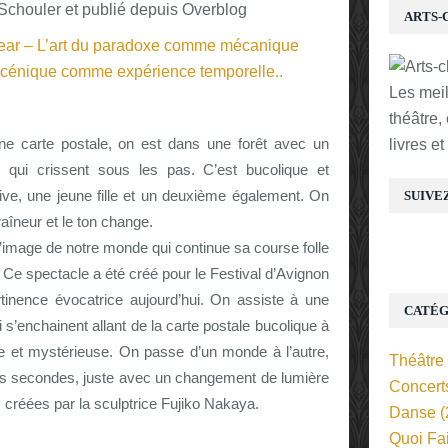
chouler et publié depuis Overblog
ARTS-
Les mei
théâtre,
carte postale, on est dans une forêt avec un
livres e
 qui crissent sous les pas. C’est bucolique et
ive, une jeune fille et un deuxième également. On
SUIVE
aîneur et le ton change.
l’image de notre monde qui continue sa course folle
. Ce spectacle a été créé pour le Festival d’Avignon
tinence évocatrice aujourd’hui. On assiste à une
CATÉG
 s’enchainent allant de la carte postale bucolique à
nte et mystérieuse. On passe d’un monde à l’autre,
Théâtre
ues secondes, juste avec un changement de lumière
Concert
créées par la sculptrice Fujiko Nakaya.
Danse
(
Quoi Fa