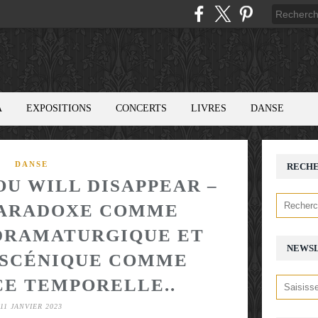
A
EXPOSITIONS
CONCERTS
LIVRES
DANSE
DANSE
RECH
OU WILL DISAPPEAR –
PARADOXE COMME
DRAMATURGIQUE ET
NEWS
 SCÉNIQUE COMME
E TEMPORELLE..
11 JANVIER 2023