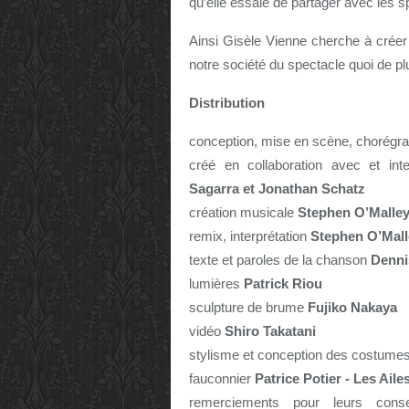
qu’elle essaie de partager avec les s
Ainsi Gisèle Vienne cherche à créer
notre société du spectacle quoi de pl
Distribution
conception, mise en scène, chorégr
créé en collaboration avec et int
Sagarra et Jonathan Schatz
création musicale
Stephen O’Malley
remix, interprétation
Stephen O’Mall
texte et paroles de la chanson
Denni
lumières
Patrick Riou
sculpture de brume
Fujiko Nakaya
vidéo
Shiro Takatani
stylisme et conception des costume
fauconnier
Patrice Potier - Les Aile
remerciements pour leurs con