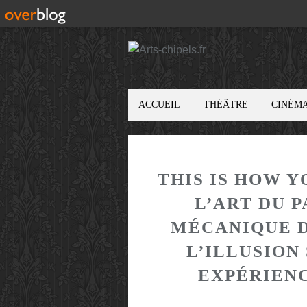
ACCUEIL
THÉÂTRE
CINÉM
THIS IS HOW Y
L’ART DU 
MÉCANIQUE 
L’ILLUSION
EXPÉRIENC