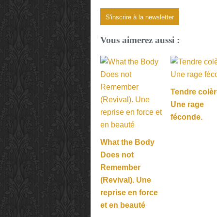
S'inscrire à la newsletter
Vous aimerez aussi :
Tendre colèr
Une rage
féconde.
What the Body
Does not
Remember
(Revival). Une
reprise en force
et en beauté