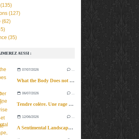
(135)
ions
(127)
e
(62)
5)
nce
(35)
IMEREZ AUSSI :
07/07/2026
…
What the Body Does not Remember (Revival). Une reprise en force et en beauté
06/07/2026
…
Tendre colère. Une rage féconde.
12/06/2026
…
A Sentimental Landscape, le cri du corps et des cordes.