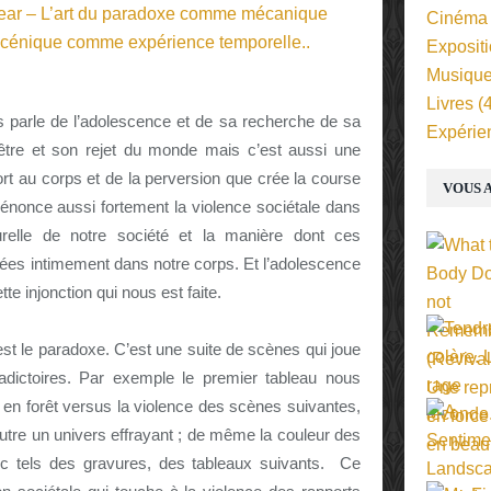
Cinéma
Exposit
Musiqu
Livres
(4
 parle de l’adolescence et de sa recherche de sa
Expérie
tre et son rejet du monde mais c’est aussi une
ort au corps et de la perversion que crée la course
VOUS A
dénonce aussi fortement la violence sociétale dans
urelle de notre société et la manière dont ces
égrées intimement dans notre corps. Et l’adolescence
te injonction qui nous est faite.
st le paradoxe. C’est une suite de scènes qui joue
adictoires. Par exemple le premier tableau nous
n forêt versus la violence des scènes suivantes,
autre un univers effrayant ; de même la couleur des
nc tels des gravures, des tableaux suivants. Ce