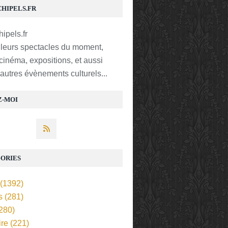
CHIPELS.FR
lleurs spectacles du moment,
 cinéma, expositions, et aussi
t autres évènements culturels...
Z-MOI
ORIES
(1392)
s
(281)
280)
ire
(221)