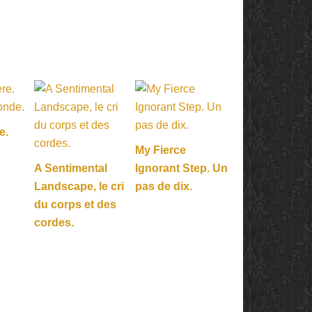
e.
My Fierce
A Sentimental
Ignorant Step. Un
Landscape, le cri
pas de dix.
du corps et des
cordes.