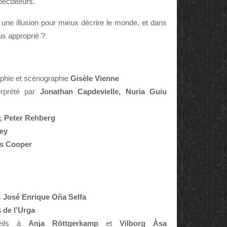
pectateurs.
 une illusion pour mieux décrire le monde, et dans
us approprié ?
aphie et scénographie
Gisèle Vienne
erprété par
Jonathan Capdevielle, Nuria Guiu
, Peter Rehberg
ey
s Cooper
s
José Enrique Oña Selfa
s de l’Urga
seils à
Anja Röttgerkamp
et
Vilborg Àsa