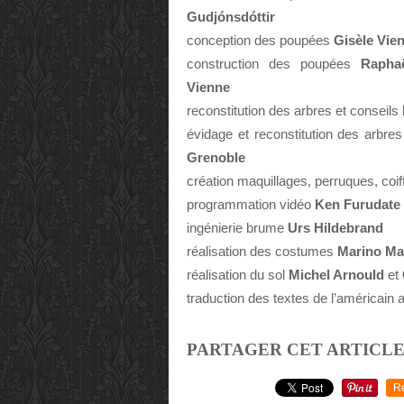
Gudjónsdóttir
conception des poupées
Gisèle Vie
construction des poupées
Rapha
Vienne
reconstitution des arbres et conseils
évidage et reconstitution des arbre
Grenoble
création maquillages, perruques, coi
programmation vidéo
Ken Furudate
ingénierie brume
Urs Hildebrand
réalisation des costumes
Marino Ma
réalisation du sol
Michel Arnould
et
traduction des textes de l’américain 
PARTAGER CET ARTICL
R