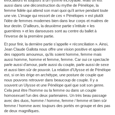
évocateurs et toujours à un rythme incroyable. Mais on est
aussi dans une déconstruction du mythe de Pénélope, la
femme fidèle qui attend son mari quoi qu’il arrive pendant toute
une vie. L’image qui ressort de ces « Pénélopes » est plutôt
l’idée de femmes modernes bien dans leur corps et maitres de
leur destin. D’ailleurs, la deuxième partie s’intitule « les
guerrières » et les danseuses sont au centre du ballet à
l’inverse de la première partie.
Et pour finir, la dernière partie s’appelle « réconciliation ». Ainsi,
Jean Claude Gallota nous offre une vision positive et apaisée
des rapports amoureux, qu’ils soient homme, femme mais
aussi homme, homme et femme, femme. Car oui ce spectacle
parle aussi d’amour, parle aussi du couple, parle aussi de sexe
et aussi bien sûr de pouvoir. La relation d’Ulysse et de Pénélope
est, si on les érige en archétype, une posture de couple que
nous pouvons retrouver dans beaucoup de couple. Il y a
souvent un Ulysse et une Pénélope quel que soit son genre.
Cela peut être l’homme ou la femme ou dans un couple
homosexuel l’un des deux partenaires. Un très beau passage
avec des duos, homme / homme, femme / femme et bien sûr
femme / homme avec toujours des portés en groupe et des pas
de deux magnifiques.