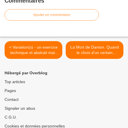
Commentaires
Ajouter un commentaire
< Variation(s) - un exercice
La Mort de Danton. Quand
technique et abstrait mais
le choix d’un certain
qui reste cependant très
historicisme est gage d’un
sensible et subtil.
énoncé très clair de la
complexité d’une pièce. >
Hébergé par Overblog
Top articles
Pages
Contact
Signaler un abus
C.G.U.
Cookies et données personnelles