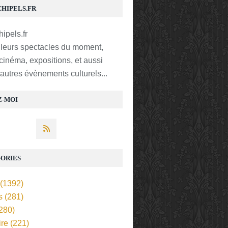
CHIPELS.FR
lleurs spectacles du moment,
 cinéma, expositions, et aussi
t autres évènements culturels...
Z-MOI
ORIES
(1392)
s
(281)
280)
ire
(221)