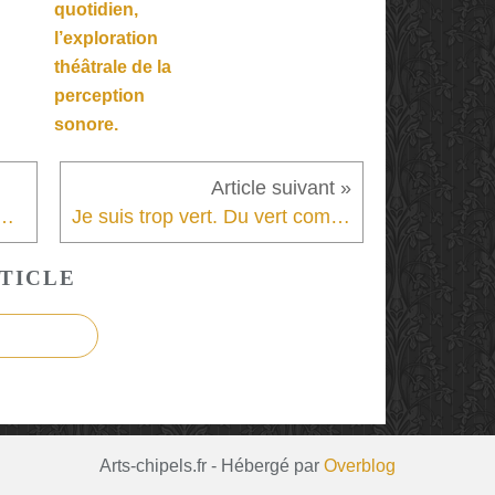
quotidien,
l’exploration
théâtrale de la
perception
sonore.
odernes. Un conte adolescent d’amour et d’enfermement.
Je suis trop vert. Du vert comme un des beaux-arts dans les apprentissages de la jeunesse. Un théâtre aux champs.
TICLE
Arts-chipels.fr - Hébergé par
Overblog