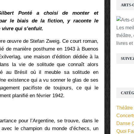
ARTS-
Gilbert Ponté a choisi de monter et
par le biais de la fiction, y raconte le
Les mei
 vivre qui s’enfuit.
théâtre,
ère œuvre de Stefan Zweig. Ce court roman,
livres e
blié de manière posthume en 1943 à Buenos
xilverlag, une maison d’édition dédiée à la
SUIVE
e dans la vie de solitude que connaît alors
fugié au Brésil où il meuble sa solitude en
Une existence qui a vu sonner le glas de ses
agement pacifiste de toujours, ce qui le
CATÉG
ent planifié en février 1942.
Théâtre
Concert
artance pour l’Argentine, se trouve, dans le
Danse
(
é avec le champion du monde d’échecs, un
Quoi Fa