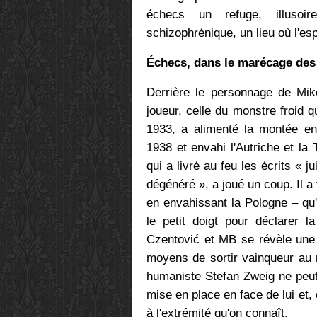
échecs un refuge, illuso
schizophrénique, un lieu où l'esp
Échecs, dans le marécage des
Derrière le personnage de Mi
joueur, celle du monstre froid 
1933, a alimenté la montée en
1938 et envahi l'Autriche et la 
qui a livré au feu les écrits « ju
dégénéré », a joué un coup. Il a fa
en envahissant la Pologne – qu
le petit doigt pour déclarer l
Czentović et MB se révèle une 
moyens de sortir vainqueur au m
humaniste Stefan Zweig ne peut
mise en place en face de lui et,
à l'extrémité qu'on connaît.