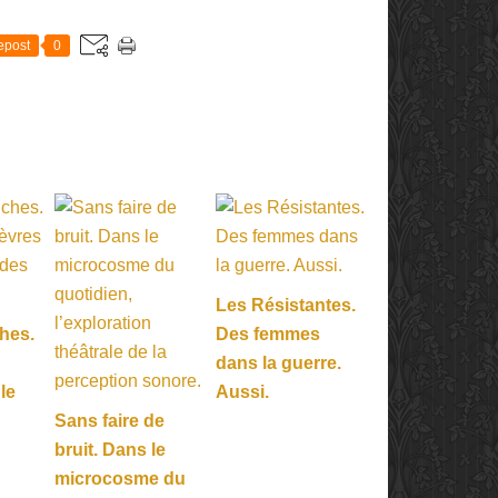
epost
0
Les Résistantes.
hes.
Des femmes
dans la guerre.
 le
Aussi.
Sans faire de
bruit. Dans le
microcosme du