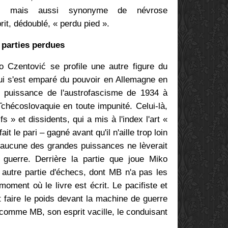
ire mais aussi synonyme de névrose
rit, dédoublé, « perdu pied ».
 parties perdues
ko
Czentović se profile une autre figure du
qui s'est emparé du pouvoir en Allemagne en
 puissance de l'austrofascisme de 1934 à
Tchécoslovaquie en toute impunité. Celui-là,
ifs » et dissidents, qui a mis à l'index l'art «
it le pari – gagné avant qu'il n'aille trop loin
'aucune des grandes puissances ne lèverait
a guerre. Derrière la partie que joue
Miko
autre partie d'échecs, dont MB n'a pas les
oment où le livre est écrit. Le pacifiste et
 faire le poids devant la machine de guerre
 comme MB, son esprit vacille, le conduisant