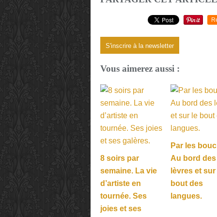
R
S'inscrire à la newsletter
Vous aimerez aussi :
Par les bouc
8 soirs par
Au bord des
semaine. La vie
lèvres et sur
d’artiste en
bout des
tournée. Ses
langues.
joies et ses