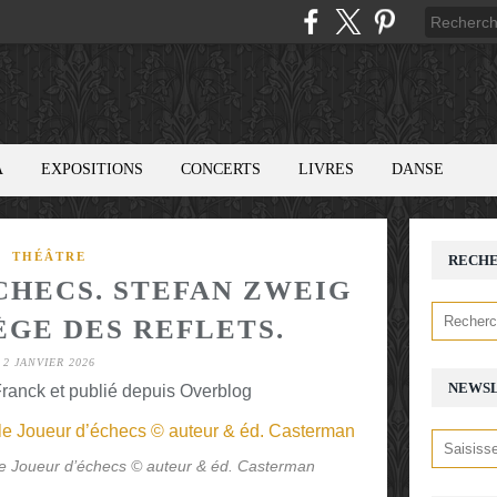
A
EXPOSITIONS
CONCERTS
LIVRES
DANSE
THÉÂTRE
RECH
CHECS. STEFAN ZWEIG
ÈGE DES REFLETS.
2 JANVIER 2026
NEWS
ranck et publié depuis Overblog
 le Joueur d’échecs © auteur & éd. Casterman