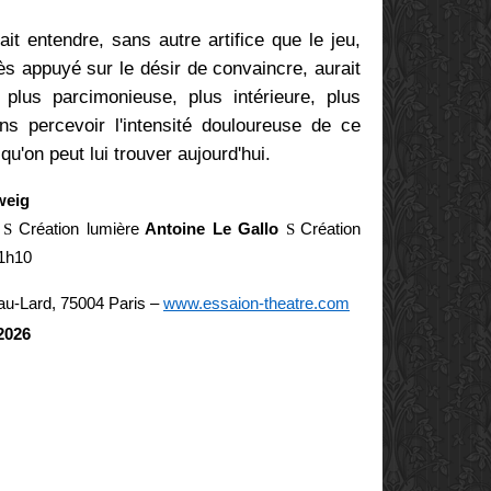
fait entendre, sans autre artifice que le jeu,
rès appuyé sur le désir de convaincre, aurait
 plus parcimonieuse, plus intérieure, plus
ns percevoir l'intensité douloureuse de ce
u'on peut lui trouver aujourd'hui.
weig
é
S
Création lumière
Antoine Le Gallo
S
Création
1h10
-au-Lard, 75004 Paris
–
www.essaion-theatre.com
2026
E