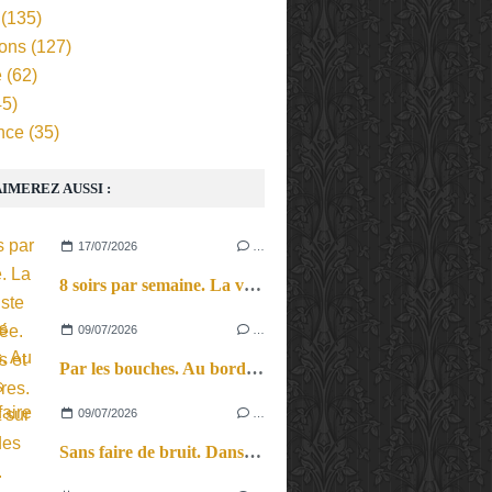
(135)
ions
(127)
e
(62)
5)
nce
(35)
IMEREZ AUSSI :
17/07/2026
…
8 soirs par semaine. La vie d’artiste en tournée. Ses joies et ses galères.
09/07/2026
…
Par les bouches. Au bord des lèvres et sur le bout des langues.
09/07/2026
…
Sans faire de bruit. Dans le microcosme du quotidien, l’exploration théâtrale de la perception sonore.