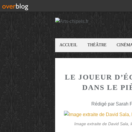
ACCUEIL
THÉÂTRE
CINÉM
LE JOUEUR D’É
DANS LE PI
Rédigé par Sarah F
Image extraite de David Sala,