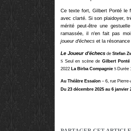
Ce texte fort, Gilbert Ponté le 
avec clarté. Si son plaidoyer, t
mérité peut-être une gestuelle
ramassée, il n'en fait pas moi
joueur d'échecs
et la résonance q
Le Joueur d'échecs
de
Stefan Z
S
Seul en scène de
Gilbert Pont
2022
La Birba Compagnie
S
Durée 
Au Théâtre Essaïon
– 6, rue Pierre
Du 23 décembre 2025 au 6 janvier
PARTAGER CET ARTICL