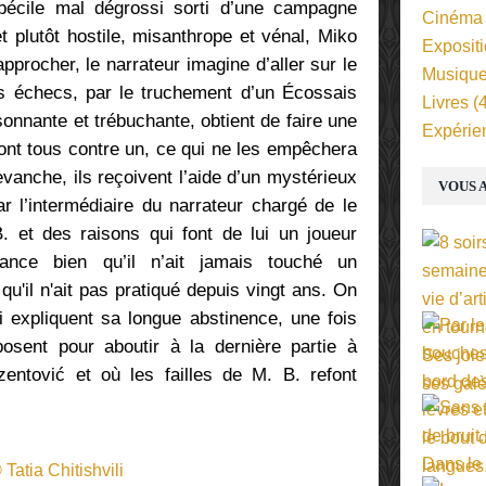
bécile mal dégrossi sorti d’une campagne
Cinéma
t plutôt hostile, misanthrope et vénal, Miko
Exposit
pprocher, le narrateur imagine d’aller sur le
Musiqu
les échecs, par le truchement d’un Écossais
Livres
(4
onnante et trébuchante, obtient de faire une
Expérie
ront tous contre un, ce qui ne les empêchera
vanche, ils reçoivent l’aide d’un mystérieux
VOUS A
r l’intermédiaire du narrateur chargé de le
B. et des raisons qui font de lui un joueur
ance bien qu’il n’ait jamais touché un
qu'il n'ait pas pratiqué depuis vingt ans. On
i expliquent sa longue abstinence, une fois
posent pour aboutir à la dernière partie à
zentović et où les failles de
M. B. refont