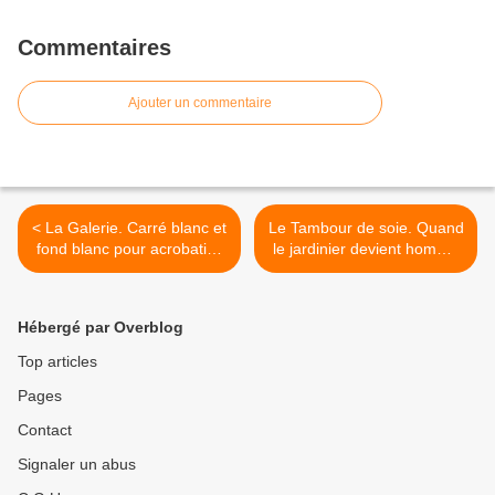
Commentaires
Ajouter un commentaire
< La Galerie. Carré blanc et
Le Tambour de soie. Quand
fond blanc pour acrobaties
le jardinier devient homme
de toutes les couleurs.
de ménage et la princesse
danseuse… le fantôme
veille. >
Hébergé par Overblog
Top articles
Pages
Contact
Signaler un abus