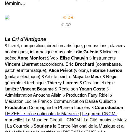
féminin…
© DR
Le Cri d’Antigone
S
Livret, composition, direction artistique, percussions, claviers
analogiques, informatique musicale
Loïc Guénin
S
Mise en
scène
Anne Monfort
S
Voix
Elise Chauvin
S
Instruments
Vincent
Lhermet
(accordéon),
Eric Brochard
(contrebasse,
patch et informatique),
Alice Piérot
(violon),
Fabrice Favriou
(guitare électrique)
S
Artiste peintre
Maya Le Meur
S
Régie
générale et technique
Thierry Llorens
S
Création et régie
lumière
Vincent Beaume
S
Régie son
Yoann Coste
S
Administration Anouche Allain
S
Production Fany Ridel
S
Médiation Lucille Frank
S
Communication Danaé Guilbot
S
Production
Compagnie Le Phare à Lucioles
S
Coproduction
LE ZEF – scène nationale de Marseille
|
Le gmem-CNCM-
marseille
|
La Muse en Circuit – CNCM
|
La Cité musicale-Metz
|
La Courroie
S
Soutiens
le Centre National de la Musique et a