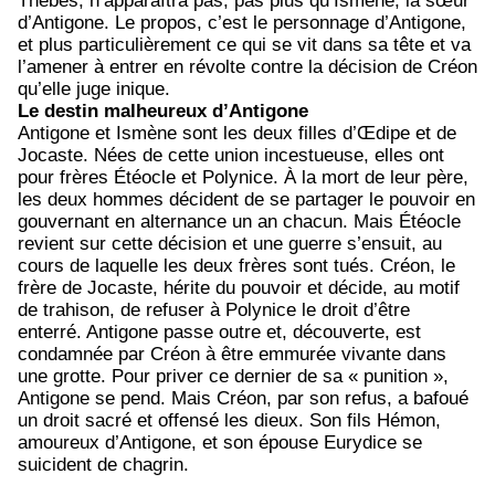
Thèbes, n’apparaîtra pas, pas plus qu’Ismène, la sœur
d’Antigone. Le propos, c’est le personnage d’Antigone,
et plus particulièrement ce qui se vit dans sa tête et va
l’amener à entrer en révolte contre la décision de Créon
qu’elle juge inique.
Le destin malheureux d’Antigone
Antigone et Ismène sont les deux filles d’Œdipe et de
Jocaste. Nées de cette union incestueuse, elles ont
pour frères Étéocle et Polynice. À la mort de leur père,
les deux hommes décident de se partager le pouvoir en
gouvernant en alternance un an chacun. Mais Étéocle
revient sur cette décision et une guerre s’ensuit, au
cours de laquelle les deux frères sont tués. Créon, le
frère de Jocaste, hérite du pouvoir et décide, au motif
de trahison, de refuser à Polynice le droit d’être
enterré. Antigone passe outre et, découverte, est
condamnée par Créon à être emmurée vivante dans
une grotte. Pour priver ce dernier de sa « punition »,
Antigone se pend. Mais Créon, par son refus, a bafoué
un droit sacré et offensé les dieux. Son fils Hémon,
amoureux d’Antigone, et son épouse Eurydice se
suicident de chagrin.