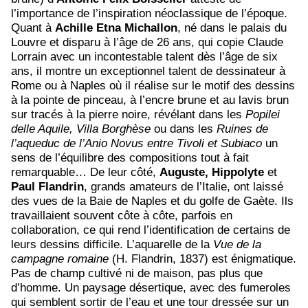
l’importance de l’inspiration néoclassique de l’époque.
Quant à
Achille Etna Michallon
, né dans le palais du
Louvre et disparu à l’âge de 26 ans, qui copie Claude
Lorrain avec un incontestable talent dès l’âge de six
ans, il montre un exceptionnel talent de dessinateur à
Rome ou à Naples où il réalise sur le motif des dessins
à la pointe de pinceau, à l’encre brune et au lavis brun
sur tracés à la pierre noire, révélant dans les
Popilei
delle Aquile, Villa Borghèse
ou dans les
Ruines de
l’aqueduc de l’Anio Novus entre Tivoli et Subiaco
un
sens de l’équilibre des compositions tout à fait
remarquable… De leur côté,
Auguste, Hippolyte
et
Paul Flandrin
, grands amateurs de l’Italie, ont laissé
des vues de la Baie de Naples et du golfe de Gaète. Ils
travaillaient souvent côte à côte, parfois en
collaboration, ce qui rend l’identification de certains de
leurs dessins difficile. L’aquarelle de la
Vue de la
campagne romaine
(H. Flandrin, 1837) est énigmatique.
Pas de champ cultivé ni de maison, pas plus que
d’homme. Un paysage désertique, avec des fumeroles
qui semblent sortir de l’eau et une tour dressée sur un