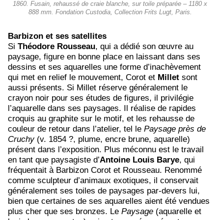
1860. Fusain, rehaussé de craie blanche, sur toile préparée – 1180 x
888 mm. Fondation Custodia, Collection Frits Lugt, Paris.
Barbizon et ses satellites
Si
Théodore Rousseau
, qui a dédié son œuvre au
paysage, figure en bonne place en laissant dans ses
dessins et ses aquarelles une forme d’inachèvement
qui met en relief le mouvement, Corot et
Millet
sont
aussi présents. Si Millet réserve généralement le
crayon noir pour ses études de figures, il privilégie
l’aquarelle dans ses paysages. Il réalise de rapides
croquis au graphite sur le motif, et les rehausse de
couleur de retour dans l’atelier, tel le
Paysage près de
Cruchy
(v. 1854 ?, plume, encre brune, aquarelle)
présent dans l’exposition. Plus méconnu est le travail
en tant que paysagiste d’
Antoine Louis Barye
, qui
fréquentait à Barbizon Corot et Rousseau. Renommé
comme sculpteur d’animaux exotiques, il conservait
généralement ses toiles de paysages par-devers lui,
bien que certaines de ses aquarelles aient été vendues
plus cher que ses bronzes. Le
Paysage
(aquarelle et