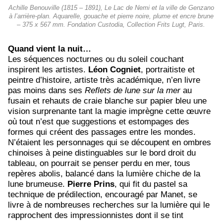
Achille Benouville (1815 – 1891), Le Lac de Nemi et la ville de Genzano
à l’arrière-plan. Aquarelle, gouache et pierre noire, plume et encre brune
– 375 x 567 mm. Fondation Custodia, Collection Frits Lugt, Paris.
Quand vient la nuit…
Les séquences nocturnes ou du soleil couchant
inspirent les artistes.
Léon Cogniet
, portraitiste et
peintre d’histoire, artiste très académique, n’en livre
pas moins dans ses
Reflets de lune sur la mer
au
fusain et rehauts de craie blanche sur papier bleu une
vision surprenante tant la magie imprègne cette œuvre
où tout n’est que suggestions et estompages des
formes qui créent des passages entre les mondes.
N’étaient les personnages qui se découpent en ombres
chinoises à peine distinguables sur le bord droit du
tableau, on pourrait se penser perdu en mer, tous
repères abolis, balancé dans la lumière chiche de la
lune brumeuse.
Pierre Prins
, qui fit du pastel sa
technique de prédilection, encouragé par Manet, se
livre à de nombreuses recherches sur la lumière qui le
rapprochent des impressionnistes dont il se tint