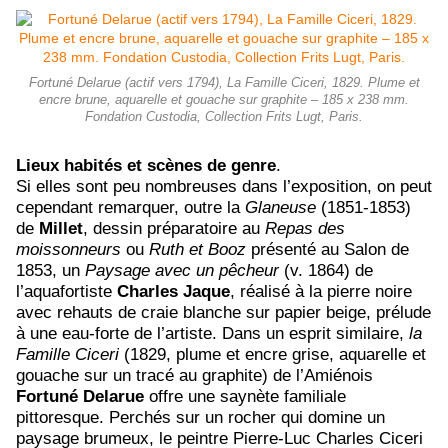
Fortuné Delarue (actif vers 1794), La Famille Ciceri, 1829. Plume et
encre brune, aquarelle et gouache sur graphite – 185 x 238 mm.
Fondation Custodia, Collection Frits Lugt, Paris.
Lieux habités et scènes de genre
.
Si elles sont peu nombreuses dans l’exposition, on peut
cependant remarquer, outre la
Glaneuse
(1851-1853)
de
Millet
, dessin préparatoire au
Repas des
moissonneurs
ou
Ruth et Booz
présenté au Salon de
1853, un
Paysage avec un pêcheur
(v. 1864) de
l’aquafortiste
Charles
Jaque
, réalisé à la pierre noire
avec rehauts de craie blanche sur papier beige, prélude
à une eau-forte de l’artiste. Dans un esprit similaire,
la
Famille Ciceri
(1829, plume et encre grise, aquarelle et
gouache sur un tracé au graphite) de l’Amiénois
Fortuné Delarue
offre une saynète familiale
pittoresque. Perchés sur un rocher qui domine un
paysage brumeux, le peintre Pierre-Luc Charles Ciceri