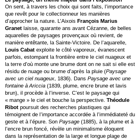
On sent, à travers les choix qui sont faits, l’importance
que revêt pour le collectionneur les manières
d’approcher la nature. L’Aixois
François Marius
Granet
laisse, quarante ans avant Cézanne, de belles
aquarelles de paysages provençaux où revient, de
manière entêtante, la Sainte-Victoire. De l’aquarelle,
Louis Cabat
exploite le côté vaporeux, évanescent
parfois, estompant la frontière entre le ciel nuageux et
la terre d’où monte une brume dont on ne sait si elle est
résidu de nuage ou brume d’après la pluie (
Paysage
avec un ciel nuageux
, 1836). Dans
Paysage avec une
fontaine à Ariccia
(1839, plume, encre brune et lavis
brun), il procède à l’inverse. C’est le paysage qui
« mange » le ciel et bouche la perspective.
Théodule
Ribot
poursuit des recherches plastiques qui
témoignent de l’importance accordée à l’immédiateté du
geste et à l’épure. Son
Paysage
(1885), à la plume et à
l’encre brun foncé, révèle un minimalisme éloquent
dans la représentation de la large et longue plage de