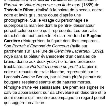
Portrait de Victor Hugo sur son lit de mort
(1885) de
Théodule Ribot
, réalisé à la pointe de pinceau, encre
noire et lavis gris, sans doute d’après une
photographie. Sur le visage du personnage se
superpose la manière dont le peintre- dessinateur
perçoit celui ou celle qu’il représente. Les portraits
détachés de tout contexte et d’arrière-fond
d’Eugène
Carrière
réinterprètent la figure dont ils s’emparent.
Son
Portrait d’Edmond de Goncourt
(huile sur
parchemin sur la reliure de
Germinie Lacerteux
, 1892),
noyé dans la pâleur évanescente d’un camaïeu de
bruns, donne aux deux yeux, noirs, une présence
troublante. Le
Portrait d’homm
e de profil
à la pierre
noire et rehauts de craie blanche, représenté par le
Lyonnais Antoine Berjon, par ailleurs plutôt peintre de
bouquets resplendissants et de natures mortes,
témoigne d’une vie saisissante. De premiers signes de
calvitie apparaissent sur sa chevelure en désordre et le
demi-sourire qu’il montre accompagne un regard pensif
qui suggère un ailleurs.