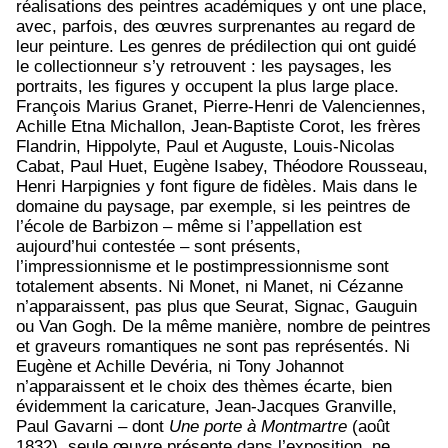
réalisations des peintres académiques y ont une place,
avec, parfois, des œuvres surprenantes au regard de
leur peinture. Les genres de prédilection qui ont guidé
le collectionneur s’y retrouvent : les paysages, les
portraits, les figures y occupent la plus large place.
François Marius Granet, Pierre-Henri de Valenciennes,
Achille Etna Michallon, Jean-Baptiste Corot, les frères
Flandrin, Hippolyte, Paul et Auguste, Louis-Nicolas
Cabat, Paul Huet, Eugène Isabey, Théodore Rousseau,
Henri Harpignies y font figure de fidèles. Mais dans le
domaine du paysage, par exemple, si les peintres de
l’école de Barbizon – même si l’appellation est
aujourd’hui contestée – sont présents,
l’impressionnisme et le postimpressionnisme sont
totalement absents. Ni Monet, ni Manet, ni Cézanne
n’apparaissent, pas plus que Seurat, Signac, Gauguin
ou Van Gogh. De la même manière, nombre de peintres
et graveurs romantiques ne sont pas représentés. Ni
Eugène et Achille Devéria, ni Tony Johannot
n’apparaissent et le choix des thèmes écarte, bien
évidemment la caricature, Jean-Jacques Granville,
Paul Gavarni – dont
Une porte à Montmartre
(août
1832), seule œuvre présente dans l’exposition, ne