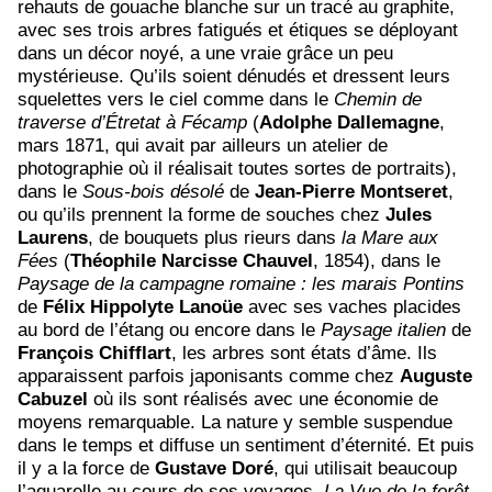
rehauts de gouache blanche sur un tracé au graphite,
avec ses trois arbres fatigués et étiques se déployant
dans un décor noyé, a une vraie grâce un peu
mystérieuse. Qu’ils soient dénudés et dressent leurs
squelettes vers le ciel comme dans le
Chemin de
traverse d’Étretat à Fécamp
(
Adolphe
Dallemagne
,
mars 1871, qui avait par ailleurs un atelier de
photographie où il réalisait toutes sortes de portraits),
dans le
Sous-bois désolé
de
Jean-Pierre
Montseret
,
ou qu’ils prennent la forme de souches chez
Jules
Laurens
, de bouquets plus rieurs dans
la Mare aux
Fées
(
Théophile Narcisse
Chauvel
, 1854), dans le
Paysage de la campagne romaine : les marais Pontins
de
Félix Hippolyte
Lanoüe
avec ses vaches placides
au bord de l’étang ou encore dans le
Paysage italien
de
François
Chifflart
, les arbres sont états d’âme. Ils
apparaissent parfois japonisants comme chez
Auguste
Cabuzel
où ils sont réalisés avec une économie de
moyens remarquable. La nature y semble suspendue
dans le temps et diffuse un sentiment d’éternité. Et puis
il y a la force de
Gustave Doré
, qui utilisait beaucoup
l’aquarelle au cours de ses voyages.
La Vue de la forêt