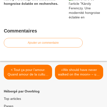
hongroise éclatée en recherches.
Commentaires
Ajouter un commentaire
< Tout ça pour l’amour.
«We should have never
Quand amour de la culture
walked on the moon» – une
et amour tout court se
étonnante et détonante
conjuguent.
ballade “performative” dans
le théâtre de Chaillot >
Hébergé par Overblog
Top articles
Pages