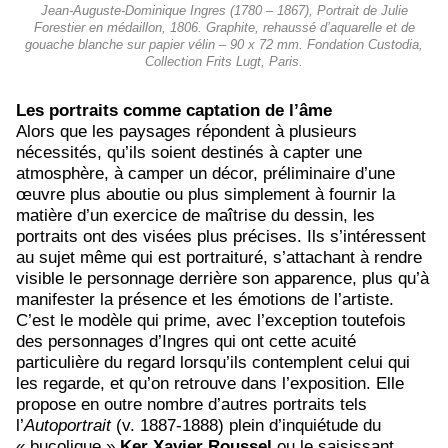
Jean-Auguste-Dominique Ingres (1780 – 1867), Portrait de Julie
Forestier en médaillon, 1806. Graphite, rehaussé d’aquarelle et de
gouache blanche sur papier vélin – 90 x 72 mm. Fondation Custodia,
Collection Frits Lugt, Paris.
Les portraits comme captation de l’âme
Alors que les paysages répondent à plusieurs
nécessités, qu’ils soient destinés à capter une
atmosphère, à camper un décor, préliminaire d’une
œuvre plus aboutie ou plus simplement à fournir la
matière d’un exercice de maîtrise du dessin, les
portraits ont des visées plus précises. Ils s’intéressent
au sujet même qui est portraituré, s’attachant à rendre
visible le personnage derrière son apparence, plus qu’à
manifester la présence et les émotions de l’artiste.
C’est le modèle qui prime, avec l’exception toutefois
des personnages d’Ingres qui ont cette acuité
particulière du regard lorsqu’ils contemplent celui qui
les regarde, et qu’on retrouve dans l’exposition. Elle
propose en outre nombre d’autres portraits tels
l’
Autoportrait
(v. 1887-1888) plein d’inquiétude du
« bucolique »
Ker Xavier Roussel
ou le saisissant