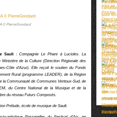
 © PierreGondard
e Sault
:
Compagnie Le Phare à Lucioles. La
Ministère de la Culture (Direction Régionale des
pes-Côte d’Azur). Elle reçoit le soutien du Fonds
ppement Rural (programme LEADER), de la Région
 de la Communauté de Communes Ventoux-Sud, de
M, du Centre National de la Musique et de la
re du réseau Futurs Composés.
ion Prélude, école de musique de Sault.
io-artistique Passerelles du Festival d’Aix, en