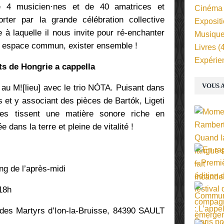
de 4 musicien·nes et de 40 amatrices et
Cinéma
ter par la grande célébration collective
Exposit
à laquelle il nous invite pour ré-enchanter
Musiqu
et espace commun, exister ensemble !
Livres
(4
Expérie
s de Hongrie a cappella
VOUS A
 au M![lieu] avec le trio NÓTA. Puisant dans
is et y associant des pièces de Bartók, Ligeti
ses tissent une matière sonore riche en
dans la terre et pleine de vitalité !
ong de l’après-midi
 18h
e des Martyrs d’Ion-la-Bruisse, 84390 SAULT