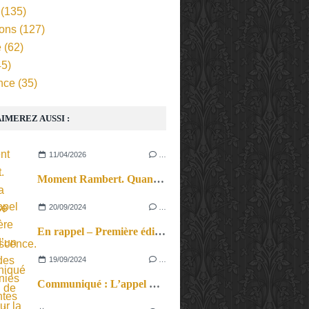
(135)
ions
(127)
e
(62)
5)
nce
(35)
IMEREZ AUSSI :
11/04/2026
…
Moment Rambert. Quand la langue se fait incandescence.
20/09/2024
…
En rappel – Première édition d’un festival des compagnies émergentes franciliennes.
19/09/2024
…
Communiqué : L’appel de Paris pour la paix au Proche-Orient lancé par des militants pacifistes palestiniens et israéliens lancé par les Guerrières de la Paix au Théâtre de la Colline