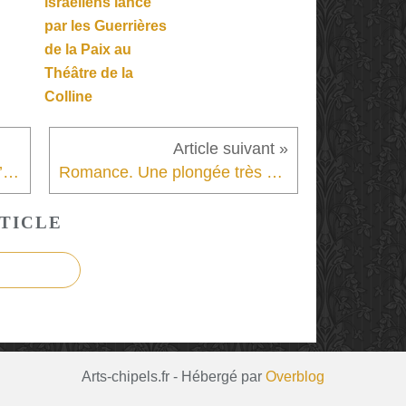
israéliens lancé
par les Guerrières
de la Paix au
Théâtre de la
Colline
Oüm - Hommage à la vie, à l’amour, au partage de l’instant et à la diversité culturelle.
Romance. Une plongée très authentique dans les troubles de l’adolescence.
TICLE
Arts-chipels.fr - Hébergé par
Overblog