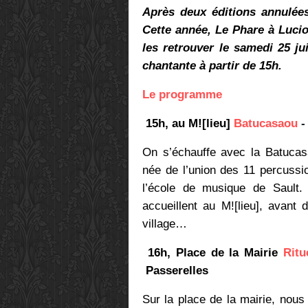
Après deux éditions annulée
Cette année, Le Phare à Lucio
les retrouver le samedi 25 ju
chantante à partir de 15h.
Le programme
15h, au M![lieu]
Batucasaou
On s’échauffe avec la Batucasa
née de l’union des 11 percussi
l’école de musique de Sault.
accueillent au M![lieu], avant
village…
16h, Place de la Mairie
Ritu
Passerelles
Sur la place de la mairie, nous