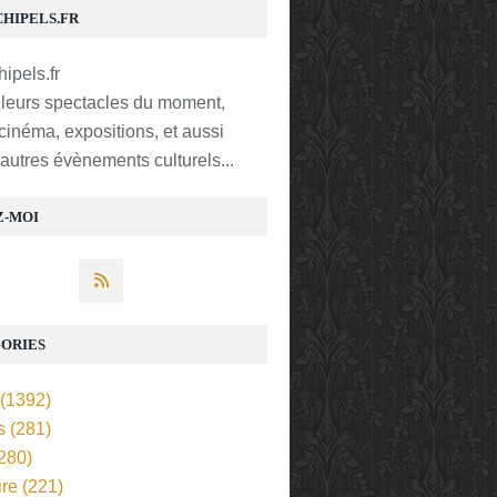
CHIPELS.FR
lleurs spectacles du moment,
 cinéma, expositions, et aussi
t autres évènements culturels...
Z-MOI
ORIES
(1392)
s
(281)
280)
ire
(221)