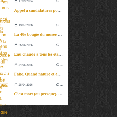
17/09/2024
…
Appel à candidatures pour les Présentations de Projets de Création cirque de la Biennale Internationale des Arts du Cirque.
13/07/2026
…
La 40e bougie du musée d’Orsay.
25/06/2026
…
Eau chaude à tous les étages. L’une chante, les autres aussi.
24/06/2026
…
Fake. Quand nature et artifice, spectacle vivant et musique électronique, vérité et illusion se mêlent pour un vrai voyage au pays des sons et des songes…
28/04/2026
…
C’est mort (ou presque). L’insolence tranquille d’un récital plein de vitalité.