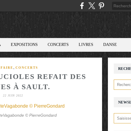
A
EXPOSITIONS
CONCERTS
LIVRES
DANSE
,
 FAIRE
CONCERTS
RECH
UCIOLES REFAIT DES
ES À SAULT.
22 JUIN 2022
NEWS
êteVagabonde © PierreGondard