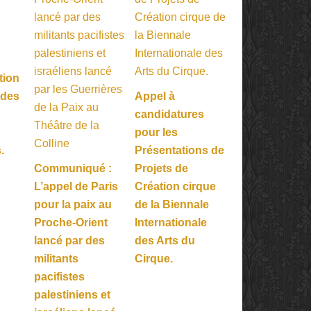
tion
 des
Appel à
candidatures
pour les
.
Présentations de
Communiqué :
Projets de
L’appel de Paris
Création cirque
pour la paix au
de la Biennale
Proche-Orient
Internationale
lancé par des
des Arts du
militants
Cirque.
pacifistes
palestiniens et