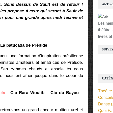
s, Sons Dessus de Sault est de retour !
ARTS-
les propose à ceux qui seront à Sault de
in pour une grande après-midi festive et
Les mei
théâtre,
livres e
-
La batucada de Prélude
SUIVE
ou, une formation d’inspiration brésilienne
onnistes amateurs et amatrices de Prélude,
 Ses rythmes chauds et ensoleillés nous
 de nous entraîner jusque dans le coeur du
CATÉG
Théâtre
els
-
Cie Rara Woulib
–
Cie du Bayou
–
Concert
Danse
(
 retrouvons un grand choeur multiculturel et
Quoi Fa