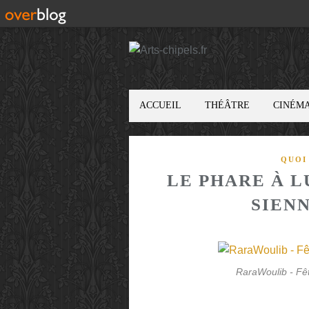
ACCUEIL
THÉÂTRE
CINÉM
QUOI
LE PHARE À L
SIENN
RaraWoulib - F