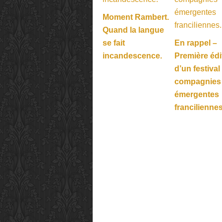
Moment Rambert.
Quand la langue
se fait
En rappel –
incandescence.
Première édi
d’un festival
compagnies
émergentes
franciliennes