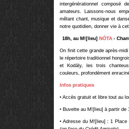
intergénérationnel composé 
amateurs. Laissons-nous empor
mêlant chant, musique et danse 
notre quotidien, donner vie à c
18h, au M![lieu]
NÓTA
-
Chant
On finit cette grande après-midi
le répertoire traditionnel hongro
et Kodály, les trois chanteu
couleurs, profondément enracinée 
Infos pratiques
• Accès gratuit et libre tout au l
• Buvette au M![lieu] à partir de
• Adresse du M![lieu] : 1 Plac
(en face du Crédit Agricole)