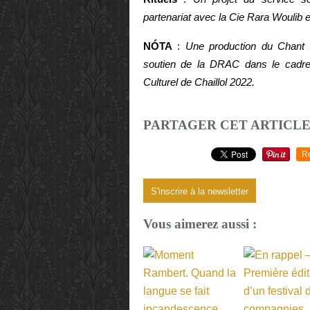
partenariat avec la Cie Rara Woulib e
NÓTA
:
Une production du Chant d
soutien de la DRAC dans le cadre
Culturel de Chaillol 2022.
PARTAGER CET ARTICL
R
S'inscrire à la newsletter
Vous aimerez aussi :