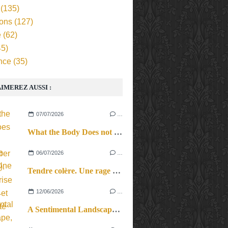
(135)
ions
(127)
e
(62)
5)
nce
(35)
IMEREZ AUSSI :
07/07/2026
…
What the Body Does not Remember (Revival). Une reprise en force et en beauté
06/07/2026
…
Tendre colère. Une rage féconde.
12/06/2026
…
A Sentimental Landscape, le cri du corps et des cordes.