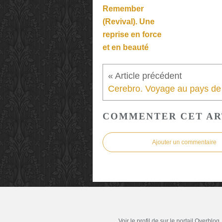
Remember
(Revival). Une
reprise en force
et en beauté
COMMENTER CET AR
Ajouter un commentaire
Voir le profil de
sur le portail Overblog