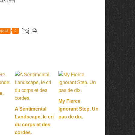
IX (59)
E
epost
0
e.
My Fierce
A Sentimental
Ignorant Step. Un
Landscape, le cri
pas de dix.
du corps et des
cordes.