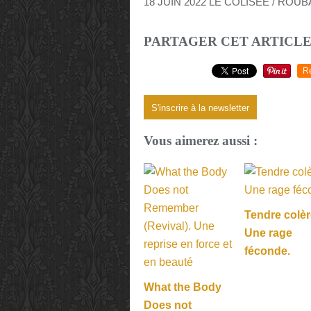
18 JUIN 2022 LE COLISÉE / ROUBA
PARTAGER CET ARTICL
R
S'inscrire à la newsletter
Vous aimerez aussi :
Tendre colèr
Une rage
féconde.
What the Body
Does not