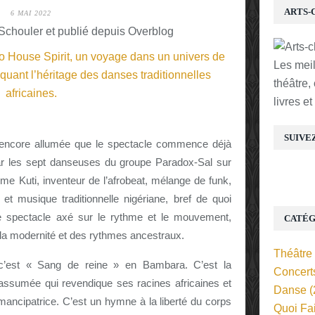
ARTS-
6 MAI 2022
chouler et publié depuis Overblog
Les mei
théâtre,
livres e
SUIVE
e encore allumée que le spectacle commence déjà
ar les sept danseuses du groupe Paradox-Sal sur
 Kuti, inventeur de l’afrobeat, mélange de funk,
 et musique traditionnelle nigériane, bref de quoi
e spectacle axé sur le rythme et le mouvement,
CATÉG
 la modernité et des rythmes ancestraux.
Théâtre
est « Sang de reine » en Bambara. C’est la
Concert
e assumée qui revendique ses racines africaines et
Danse
(
mancipatrice. C’est un hymne à la liberté du corps
Quoi Fa