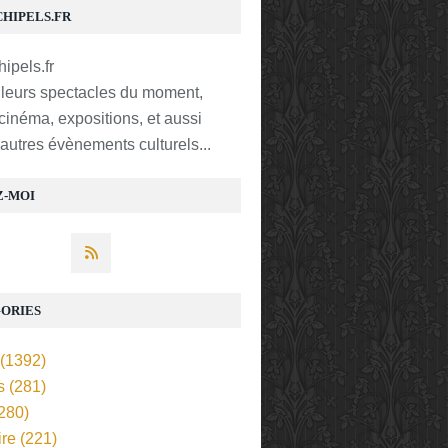
CHIPELS.FR
lleurs spectacles du moment,
 cinéma, expositions, et aussi
t autres évènements culturels...
Z-MOI
ORIES
(1392)
s
(281)
280)
ire
(221)