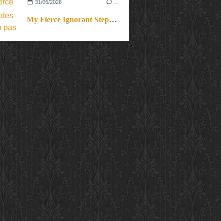
31/05/2026
…
My Fierce Ignorant Step. Un pas de dix.