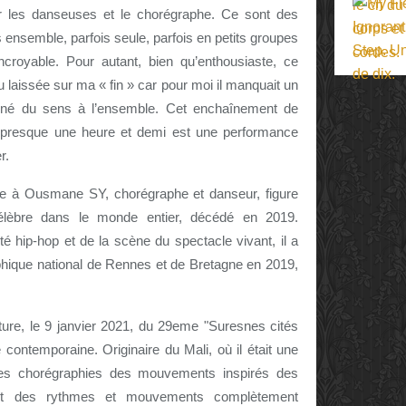
ar les danseuses et le chorégraphe. Ce sont des
ensemble, parfois seule, parfois en petits groupes
croyable. Pour autant, bien qu’enthousiaste, ce
u laissée sur ma « fin » car pour moi il manquait un
 donné du sens à l’ensemble. Cet enchaînement de
 presque une heure et demi est une performance
r.
e à Ousmane SY, chorégraphe et danseur, figure
élèbre dans le monde entier, décédé en 2019.
 hip-hop et de la scène du spectacle vivant, il a
phique national de Rennes et de Bretagne en 2019,
rture, le 9 janvier 2021, du 29eme "Suresnes cités
 contemporaine. Originaire du Mali, où il était une
 ces chorégraphies des mouvements inspirés des
es et des rythmes et mouvements complètement