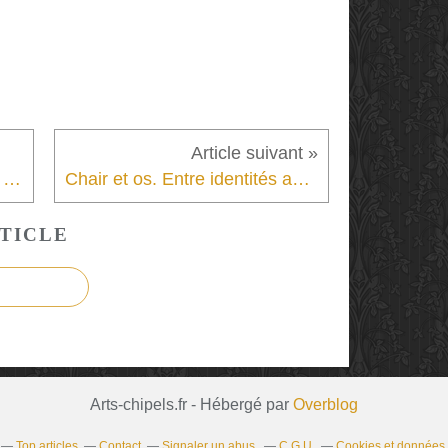
Cerebro. Voyage au pays de la manipulation mentale.
Chair et os. Entre identités animales et prédations humaines.
TICLE
Arts-chipels.fr - Hébergé par
Overblog
Top articles
Contact
Signaler un abus
C.G.U.
Cookies et données