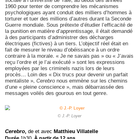
sociale à l’université de Yale, au début des années
1960 pour tenter de comprendre les mécanismes
psychologiques ayant conduit des milliers d’hommes à
torturer et tuer des millions d’autres durant la Seconde
Guerre mondiale. Sous prétexte d’étudier l’efficacité de
la punition en matière d’apprentissage, il était demandé
à des participants d’administrer des décharges
électriques (fictives) à un tiers. L’objectif réel était en
fait de mesurer le niveau d’obéissance à un ordre
contraire à la morale. « Je ne savais pas » ou « J’avais
reçu l’ordre et je l’ai exécuté » sont les expressions
employées par les criminels nazis lors de leurs
procès… Loin des « Dix trucs pour devenir un parfait
mentaliste »,
Cerebro
nous emmène sur les chemins
d’une « pleine conscience », mais débarrassée des
messages voilés des gourous en tout genre.
© J.-P. Loyer
Cerebro
,
de et avec
Matthieu Villatelle
Durée
1h30.
À partir de 12 ans