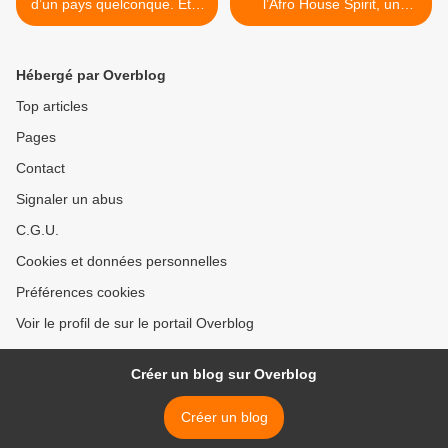
d’un pays quelconque. Être
l’Afro House Spirit, un
personne et englober le
voyage dans un univers de
monde
danse contemporaine
revendiquant l’héritage des
Hébergé par Overblog
danses traditionnelles
africaines. >
Top articles
Pages
Contact
Signaler un abus
C.G.U.
Cookies et données personnelles
Préférences cookies
Voir le profil de sur le portail Overblog
Créer un blog sur Overblog
Créer un blog