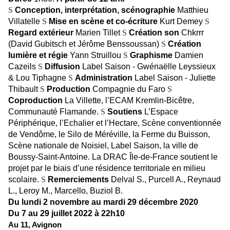
S
Conception, interprétation, scénographie
Matthieu
Villatelle
S
Mise en scène et co-écriture
Kurt Demey
S
Regard extérieur
Marien Tillet
S
Création son
Chkrrr
(David Gubitsch et Jérôme Benssoussan)
S
Création
lumière et régie
Yann Struillou
S
Graphisme
Damien
Cazeils
S
Diffusion
Label Saison - Gwénaëlle Leyssieux
& Lou Tiphagne
S
Administration
Label Saison - Juliette
Thibault
S
Production
Compagnie du Faro
S
Coproduction
La Villette, l’ECAM Kremlin-Bicêtre,
Communauté Flamande.
S
Soutiens
L’Espace
Périphérique, l’Echalier et l’Hectare, Scène conventionnée
de Vendôme, le Silo de Méréville, la Ferme du Buisson,
Scène nationale de Noisiel, Label Saison, la ville de
Boussy-Saint-Antoine.
La DRAC Île-de-France soutient le
projet par le biais d’une résidence territoriale en milieu
scolaire.
S
Remerciements
Delval S., Purcell A., Reynaud
L., Leroy M., Marcello, Buziol B.
Du lundi 2 novembre au mardi 29 décembre 2020
Du 7 au 29 juillet 2022 à 22h10
Au 11, Avignon