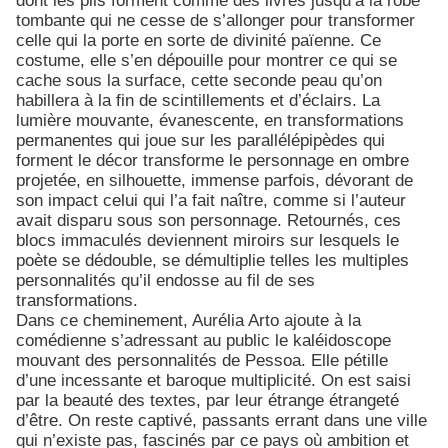
dont les plis forment comme des livres jusqu’à la robe
tombante qui ne cesse de s’allonger pour transformer
celle qui la porte en sorte de divinité païenne. Ce
costume, elle s’en dépouille pour montrer ce qui se
cache sous la surface, cette seconde peau qu’on
habillera à la fin de scintillements et d’éclairs. La
lumière mouvante, évanescente, en transformations
permanentes qui joue sur les parallélépipèdes qui
forment le décor transforme le personnage en ombre
projetée, en silhouette, immense parfois, dévorant de
son impact celui qui l’a fait naître, comme si l’auteur
avait disparu sous son personnage. Retournés, ces
blocs immaculés deviennent miroirs sur lesquels le
poète se dédouble, se démultiplie telles les multiples
personnalités qu’il endosse au fil de ses
transformations.
Dans ce cheminement, Aurélia Arto ajoute à la
comédienne s’adressant au public le kaléidoscope
mouvant des personnalités de Pessoa. Elle pétille
d’une incessante et baroque multiplicité. On est saisi
par la beauté des textes, par leur étrange étrangeté
d’être. On reste captivé, passants errant dans une ville
qui n’existe pas, fascinés par ce pays où ambition et