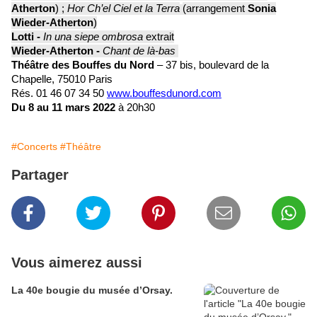
Atherton
) ;
Hor Ch’el Ciel et la Terra
(arrangement
Sonia
Wieder-Atherton
)
Lotti -
In una siepe ombrosa
extrait
Wieder-Atherton -
Chant de là-bas
Théâtre des Bouffes du Nord
– 37 bis, boulevard de la
Chapelle, 75010 Paris
R
és. 01 46 07 34 50
www.bouffesdunord.com
Du 8 au 11 mars 2022
à 20h30
#Concerts
#Théâtre
Partager
Vous aimerez aussi
La 40e bougie du musée d’Orsay.