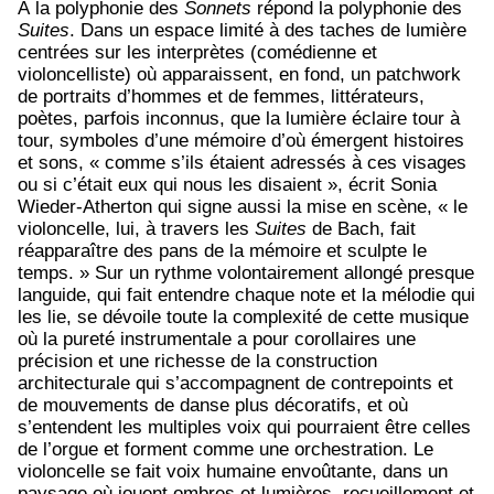
À la polyphonie des
Sonnets
répond la polyphonie des
Suites
. Dans un espace limité à des taches de lumière
centrées sur les interprètes (comédienne et
violoncelliste) où apparaissent, en fond, un patchwork
de portraits d’hommes et de femmes, littérateurs,
poètes, parfois inconnus, que la lumière éclaire tour à
tour, symboles d’une mémoire d’où émergent histoires
et sons, « comme s’ils étaient adressés à ces visages
ou si c’était eux qui nous les disaient », écrit Sonia
Wieder-Atherton qui signe aussi la mise en scène, « le
violoncelle, lui, à travers les
Suites
de Bach, fait
réapparaître des pans de la mémoire et sculpte le
temps. » Sur un rythme volontairement allongé presque
languide, qui fait entendre chaque note et la mélodie qui
les lie, se dévoile toute la complexité de cette musique
où la pureté instrumentale a pour corollaires une
précision et une richesse de la construction
architecturale qui s’accompagnent de contrepoints et
de mouvements de danse plus décoratifs, et où
s’entendent les multiples voix qui pourraient être celles
de l’orgue et forment comme une orchestration. Le
violoncelle se fait voix humaine envoûtante, dans un
paysage où jouent ombres et lumières, recueillement et