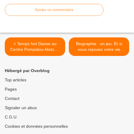
Ajouter un commentaire
< Temps fort Danse au
Biographie : un jeu. Et si
Centre Pompidou-Metz.20
vous rejouiez votre vie
danseurs pour le XXe siècle
autrement ? >
et plus encore.
Hébergé par Overblog
Top articles
Pages
Contact
Signaler un abus
C.G.U.
Cookies et données personnelles