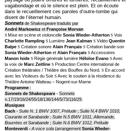
vagabondage et où le silence est plein. Et on écoute
dans le recueillement ces paroles d’outre-tombe qui
disent de l’éternel humain.
Sonnets
de Shakespeare traduits par
André Markowicz
et
Françoise Morvan
S
Mise en scène et violoncelle
Sonia Wieder-Atherton
S
Voix
Charlotte Rampling
S
Lumière
Jean Kalman
S
Vidéo
Quentin
Balpe
S
Création sonore
Alain Français
S
Création bande-son
Sonia Wieder-Atherton
et
Alain Français
S
Accessoires
Manon Iside
S
Régie générale lumière
Héloïse Evano
S
Avec
la voix de
Marc Zeitline
S
Production Centre international de
Création théâtrales / Théâtre des Bouffes du Nord.
S
En accord
avec les Visiteurs du Soir
S
Avec le soutien à la résidence du
Théâtre Antoine Watteau – Nogent-sur-Marne
Programme
:
Sonnets
de Shakespeare
-
Sonnets
n.17/19/16/24/55/18/136/144/5/73/116/29
.
Musiques
Bach
-
Suite N. 1 BWV 1007
,
Prélude
;
Suite N.4 BWV 1010,
Courante et Sarabande
;
Suite N.5 BWV 1011
,
Allemande,
Bourrées et Sarabande ;
Suite N.6 BWV 1012,
Prélude
Monteverdi -
A voce sola
(arrangement
Sonia Wieder-