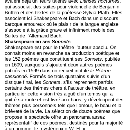
avaient déjà uni leurs talents avec
Danses nocturnes
,
qui associait des suites pour violoncelle de Benjamin
Britten et des textes de la poétesse Sylvia Plath. Elles
associent ici Shakespeare et Bach dans un discours
baroque amoureux où le plaisir de la langue anglaise
s’associe à la grâce grave et infiniment mobile des
Suites de l’Allemand Bach.
Shakespeare en ses
Sonnets
Shakespeare est pour le théâtre l’auteur absolu. On
connaît moins en revanche sa production poétique et
les 152 poèmes que constituent ses
Sonnets
, publiés
en 1609, auxquels s’ajoutent deux autres poèmes
publiés en 1599 dans un recueil intitulé
le Pèlerin
passionné
. Formés de trois quatrains suivis d’un
distique final, les
Sonnets
, s’ils reprennent parfois
certains des thèmes chers à l’auteur de théâtre, en
particulier cette vision très aiguë d’un temps qui a
quitté sa route et est livré au chaos, y développent des
thèmes plus personnels tels que l’amour, le beau et la
brièveté de la vie. La sélection de douze poèmes que
propose le spectacle offre un panorama assez
représentatif de ces poèmes, destinés pour la majorité
à un homme, le mystérieux « W. H. ».