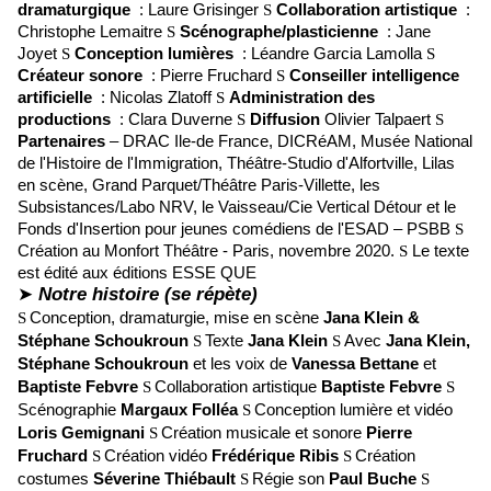
dramaturgique
: Laure Grisinger
S
Collaboration artistique
:
Christophe Lemaitre
S
Scénographe/plasticienne
: Jane
Joyet
S
Conception lumières
: Léandre Garcia Lamolla
S
Créateur sonore
: Pierre Fruchard
S
Conseiller intelligence
artificielle
: Nicolas Zlatoff
S
Administration des
productions
: Clara Duverne
S
Diffusion
Olivier Talpaert
S
Partenaires
– DRAC Ile-de France, DICRéAM, Musée National
de l'Histoire de l'Immigration, Théâtre-Studio d'Alfortville, Lilas
en scène, Grand Parquet/Théâtre Paris-Villette, les
Subsistances/Labo NRV, le Vaisseau/Cie Vertical Détour et le
Fonds d'Insertion pour jeunes comédiens de l'ESAD – PSBB
S
Création au Monfort Théâtre - Paris, novembre 2020.
S
Le texte
est édité aux éditions ESSE QUE
➤
Notre histoire (se répète)
Conception, dramaturgie, mise en scène
Jana Klein &
S
Stéphane Schoukroun
Texte
Jana Klein
Avec
Jana Klein,
S
S
Stéphane Schoukroun
et les voix de
Vanessa Bettane
et
Baptiste Febvre
Collaboration artistique
Baptiste Febvre
S
S
Scénographie
Margaux Folléa
Conception lumière et vidéo
S
Loris Gemignani
Création musicale et sonore
Pierre
S
Fruchard
Création vidéo
Frédérique
Ribis
Création
S
S
costumes
Séverine Thiébault
Régie son
Paul Buche
S
S