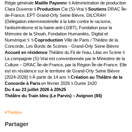
Régie générale
Maëlle Payonn
e
Administration de production
S
Clara Duverne
Production
Cie (S)-Vrai
Soutiens
DRAC Île-
S
S
de-France, EPT Grand-Orly Seine Bièvre, DILCRAH
(Délégation interministérielle à la lutte contre le racisme,
l’antisémitisme et la haine-anti-LGBT), Fondation pour la
Mémoire de la Shoah, Fondation Humanités, Digital et
Numérique
Coproduction
Ville de Paris / Théâtre de la
S
S
Concorde, Les Bords de Scènes - Grand-Orly Seine Bièvre
Accueil en résidence
Théâtre du Fil de l’eau, Lilas en Scène
S
La compagnie (S)-Vrai est conventionnée par le Ministère de la
Culture – DRAC Île-de-France, par la Région Île-de-France. Elle
est en résidence sur le territoire de Grand-Orly Seine Bièvre
(2024-2028)
À partir de 14 ans
Création au Théâtre de la
S
S
Concorde à Paris
en
février 2026
Durée 1h20
S
Du 4 au 23 juillet 2026 à 20h25
Théâtre du Train bleu (Le Parvis) – Avignon (84)
#Théâtre
Partager