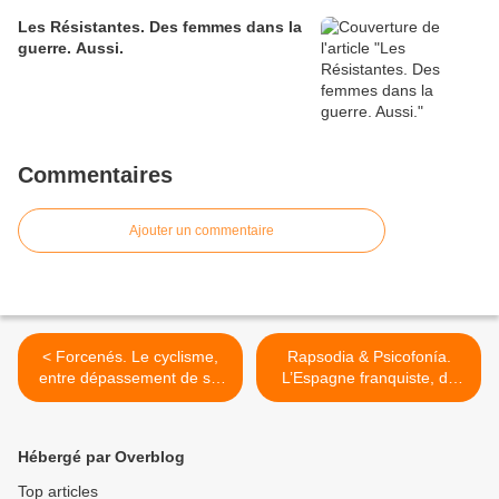
Les Résistantes. Des femmes dans la
guerre. Aussi.
Commentaires
Ajouter un commentaire
< Forcenés. Le cyclisme,
Rapsodia & Psicofonía.
entre dépassement de soi
L’Espagne franquiste, de
et revanche sur la vie.
l’occultation de la mémoire
à la réactivation de la
transmission. >
Hébergé par Overblog
Top articles