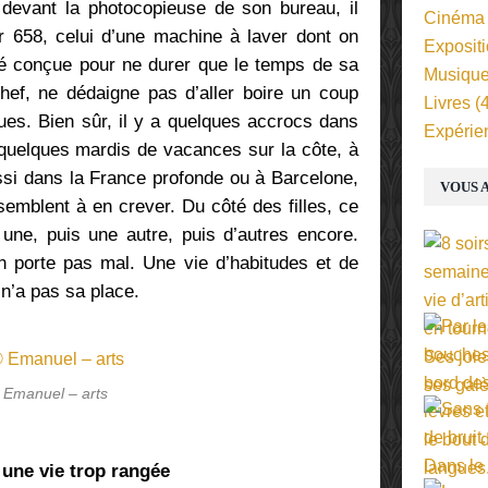
 devant la photocopieuse de son bureau, il
Cinéma
er 658, celui d’une machine à laver dont on
Exposit
été conçue pour ne durer que le temps de sa
Musiqu
chef, ne dédaigne pas d’aller boire un coup
Livres
(4
ues. Bien sûr, il y a quelques accrocs dans
Expérie
 quelques mardis de vacances sur la côte, à
ssi dans la France profonde ou à Barcelone,
VOUS A
semblent à en crever. Du côté des filles, ce
u une, puis une autre, puis d’autres encore.
’en porte pas mal. Une vie d’habitudes et de
 n’a pas sa place.
 Emanuel – arts
une vie trop rangée