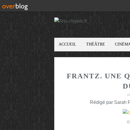
ACCUEIL
THÉÂTRE
CINÉM
FRANTZ. UNE Q
D
2
Rédigé par Sarah F
©