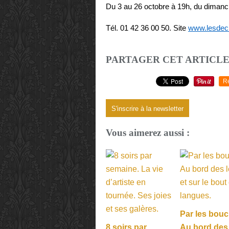
Du 3 au 26 octobre à 19h, du dimanc
Tél. 01 42 36 00 50. Site
www.lesdech
PARTAGER CET ARTICL
R
S'inscrire à la newsletter
Vous aimerez aussi :
Par les bouc
8 soirs par
Au bord des