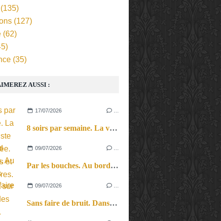
(135)
ions
(127)
e
(62)
5)
nce
(35)
IMEREZ AUSSI :
17/07/2026
…
8 soirs par semaine. La vie d’artiste en tournée. Ses joies et ses galères.
09/07/2026
…
Par les bouches. Au bord des lèvres et sur le bout des langues.
09/07/2026
…
Sans faire de bruit. Dans le microcosme du quotidien, l’exploration théâtrale de la perception sonore.