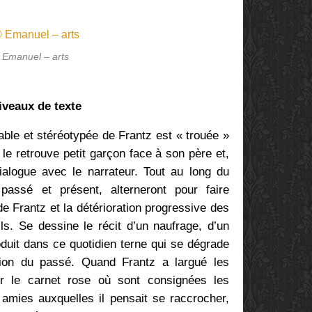
 Emanuel – arts
iveaux de texte
ble et stéréotypée de Frantz est « trouée »
 le retrouve petit garçon face à son père et,
 dialogue avec le narrateur. Tout au long du
passé et présent, alterneront pour faire
 de Frantz et la détérioration progressive des
ils. Se dessine le récit d’un naufrage, d’un
oduit dans ce quotidien terne qui se dégrade
tion du passé. Quand Frantz a largué les
her le carnet rose où sont consignées les
amies auxquelles il pensait se raccrocher,