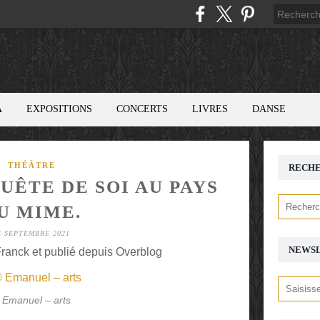
A
EXPOSITIONS
CONCERTS
LIVRES
DANSE
THÉÂTRE
RECH
UÊTE DE SOI AU PAYS
U MIME.
4 SEPTEMBRE 2021
NEWS
ranck et publié depuis Overblog
 Emanuel – arts