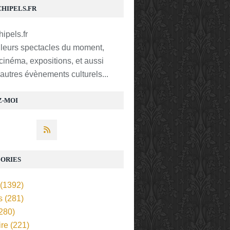
CHIPELS.FR
lleurs spectacles du moment,
 cinéma, expositions, et aussi
t autres évènements culturels...
Z-MOI
ORIES
(1392)
s
(281)
280)
ire
(221)