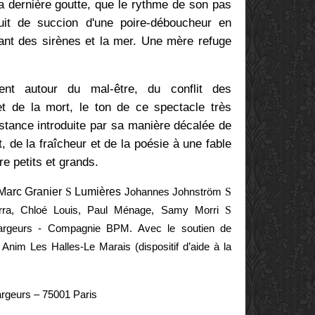
la dernière goutte, que le rythme de son pas
uit de succion d'une poire-déboucheur en
ant des sirènes et la mer. Une mère refuge
nt autour du mal-être, du conflit des
et de la mort, le ton de ce spectacle très
istance introduite par sa manière décalée de
nt, de la fraîcheur et de la poésie à une fable
re petits et grands.
Marc Granier
S
Lumières
Johannes Johnström
S
Parra, Chloé Louis, Paul Ménage, Samy Morri
S
argeurs - Compagnie BPM. Avec le soutien de
Anim Les Halles-Le Marais (dispositif d’aide à la
rgeurs – 75001 Paris