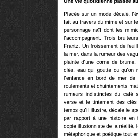
Une vie quotidienne passée au 
Placée sur un mode décalé, l’é
fait au travers du mime et sur l
personnage naïf dont les mimiq
l’accompagnent. Trois bruiteurs
Frantz. Un froissement de feui
la mer, dans la rumeur des vague
plainte d’une corne de brume.
clés, eau qui goutte ou qu’on
l’enfance en bord de mer de 
roulements et chuintements matér
rumeurs indistinctes du café s
verse et le tintement des clés
temps qu’il illustre, décale le sp
par rapport à une histoire en 
copie illusionniste de la réalité
métaphorique et poétique tout e