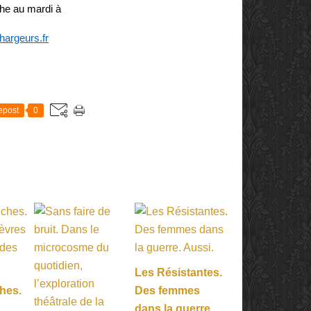
he au mardi à
argeurs.fr
E
epost
0
Les Résistantes.
hes.
Des femmes
dans la guerre.