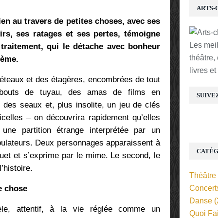
ARTS-
ien au travers de petites choses, avec ses
sirs, ses ratages et ses pertes, témoigne
Les mei
e traitement, qui le détache avec bonheur
théâtre,
hème.
livres e
réteaux et des étagères, encombrées de tout
es bouts de tuyau, des amas de films en
SUIVE
 des seaux et, plus insolite, un jeu de clés
celles – on découvrira rapidement qu’elles
une partition étrange interprétée par un
ipulateurs. Deux personnages apparaissent à
CATÉG
uet et s’exprime par le mime. Le second, le
’histoire.
Théâtre
e chose
Concert
Danse
(
e, attentif, à la vie réglée comme un
Quoi Fa