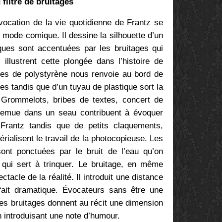
filtre de bruitages
vocation de la vie quotidienne de Frantz se
e mode comique. Il dessine la silhouette d’un
ues sont accentuées par les bruitages qui
 illustrent cette plongée dans l’histoire de
lles de polystyrène nous renvoie au bord de
s tandis que d’un tuyau de plastique sort la
 Grommelots, bribes de textes, concert de
 remue dans un seau contribuent à évoquer
Frantz tandis que de petits claquements,
ialisent le travail de la photocopieuse. Les
ont ponctuées par le bruit de l’eau qu’on
 qui sert à trinquer. Le bruitage, en même
ectacle de la réalité. Il introduit une distance
fait dramatique. Évocateurs sans être une
, les bruitages donnent au récit une dimension
n introduisant une note d’humour.