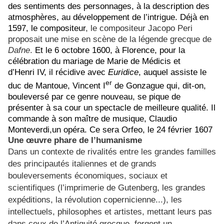
des sentiments des personnages, à la description des
atmosphères, au développement de l’intrigue. Déjà en
1597, le compositeur
, le compositeur Jacopo Peri
proposait une mise en scène de la légende grecque de
Dafne
.
Et le 6 octobre 1600, à Florence, pour la
célébration du mariage de Marie de Médicis et
d’Henri IV, il récidive avec
Euridice
, auquel assiste le
er
duc de Mantoue, Vincent I
de Gonzague qui, dit-on,
bouleversé par ce genre nouveau, se pique de
présenter à sa cour un spectacle de meilleure qualité. Il
commande à son maître de musique, Claudio
Monteverdi,un opéra. Ce sera Orfeo, le 24 février 1607
Une œuvre phare de l’humanisme
Dans un contexte de rivalités entre les grandes familles
des principautés italiennes et de grands
bouleversements économiques, sociaux et
scientifiques
(l’imprimerie de Gutenberg, les grandes
expéditions, la révolution copernicienne...), les
intellectuels, philosophes et artistes, mettant leurs pas
dans ceux de l’Antiquité grecque, forgent un