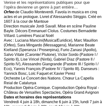
Venise et les représentations publiques pour que
l’opéra devienne un genre à part entière…
Orfeo
de Claudio Monteverdi. Favola in musica en cinq
actes et un prologue. Livret d’Alessandro Striggio. Créé en
1607 à la cour de Mantoue
Direction musicale Jordi Savall
.
Mise en scène Pauline
Bayle
.
Décors Emmanuel Clolus
.
Costumes Bernadette
Villard
.
Lumières Pascal Noël
Avec : Luciana Mancini(Musica/Euridice), Marc Mauillon
(Orfeo), Sara Mingardo (Messaggera), Marianne Beate
Kielland (Speranza / Proserpina), Furio Zanasi (Apollo),
Salvo Vitale (Caronte/ Plutone), Victor Sordo (Pastore I /
Spirito II), Lise Viricel (Ninfa), Gabriel Diaz (Pastore II /
Spirito IV), Alessandro Giangrande (Pastore III / Spirito I /
Eco), Yannis François (Pastore IV / Spirito III). Danseurs :
Yannick Bosc, Loïc Faquet et Xavier Perez
Orchestre Le Concert des Nations
.
Chœur La Capella
Reial de Catalunya
Production Opéra-Comique. Coproduction Opéra Royal -
Château de Versailles Spectacles, Opéra Grand Avignon
Dates et horaires des représentations
Vendredi 4 juin à 18h, dimanche 6 juin à 15h, lundi 7 juin à