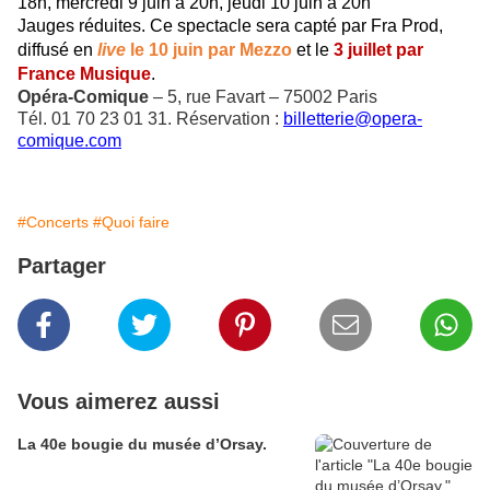
18h, mercredi 9 juin à 20h, jeudi 10 juin à 20h
Jauges réduites. Ce spectacle sera capté par Fra Prod,
diffusé en
live
le 10 juin par Mezzo
et le
3 juillet par
France Musique
.
Opéra-Comique
– 5, rue Favart – 75002 Paris
Tél. 01 70 23 01 31. Réservation :
billetterie@opera-
comique.com
#Concerts
#Quoi faire
Partager
Vous aimerez aussi
La 40e bougie du musée d’Orsay.