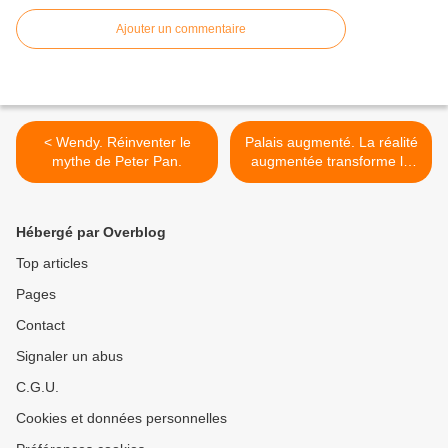
Ajouter un commentaire
< Wendy. Réinventer le
Palais augmenté. La réalité
mythe de Peter Pan.
augmentée transforme le
Grand Palais Éphémère en
un jardin virtuel ouvert sur
la création et l’imaginaire. >
Hébergé par Overblog
Top articles
Pages
Contact
Signaler un abus
C.G.U.
Cookies et données personnelles