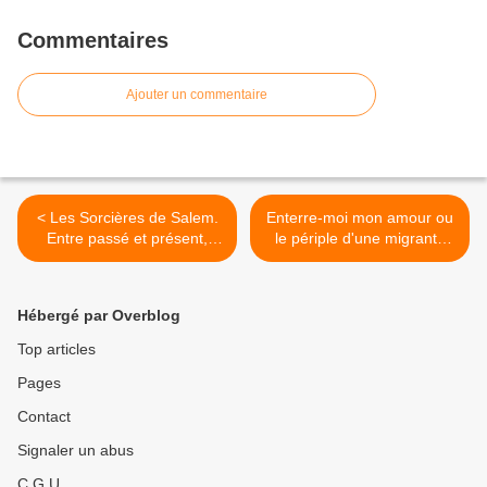
Commentaires
Ajouter un commentaire
< Les Sorcières de Salem.
Enterre-moi mon amour ou
Entre passé et présent,
le périple d'une migrante
réalité et illusion, une fiction
syrienne raconté par son fil
théâtrale en prise sur notre
WhatsApp. >
temps.
Hébergé par Overblog
Top articles
Pages
Contact
Signaler un abus
C.G.U.