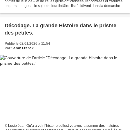
ont fait de leur vie – et de celles qu’ils ont croisées, rencontrées et traduites
en personnages – le sujet de leur théâtre. Ils récidivent dans la démarche de
Notre école, avec le même...
Décodage. La grande Histoire dans le prisme
des petites.
Publié le 02/01/2026 à 11:54
Par
Sarah Franck
© Lucie Jean Qu’a à voir l’histoire collective avec la somme des histoires