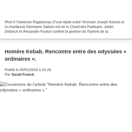
Phot © Fabienne Rappeneau D'une idylle entre l'écrivain Joseph Kessel et
la chanteuse Germaine Sablon est né le Chant des Partisans. Julien
Delpech et Alexandre Foulon content la genèse de l'hymne de la
Résistance, dans une mise en scène enlevée de Charlotte...
Homère Kebab. Rencontre entre des odyssées «
ordinaires ».
Publié le 06/01/2026 à 15:26
Par
Sarah Franck