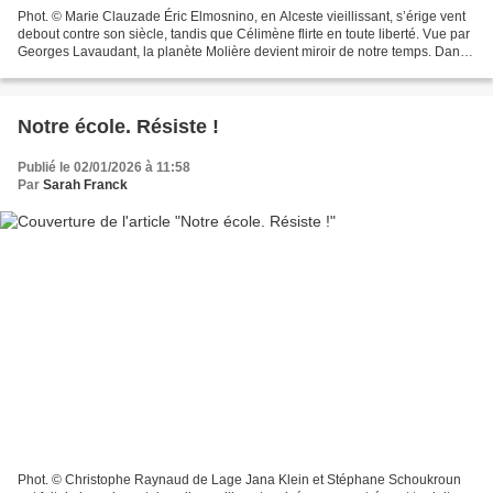
Phot. © Marie Clauzade Éric Elmosnino, en Alceste vieillissant, s’érige vent
debout contre son siècle, tandis que Célimène flirte en toute liberté. Vue par
Georges Lavaudant, la planète Molière devient miroir de notre temps. Dans
un décor en noir et blanc,...
Notre école. Résiste !
Publié le 02/01/2026 à 11:58
Par
Sarah Franck
Phot. © Christophe Raynaud de Lage Jana Klein et Stéphane Schoukroun