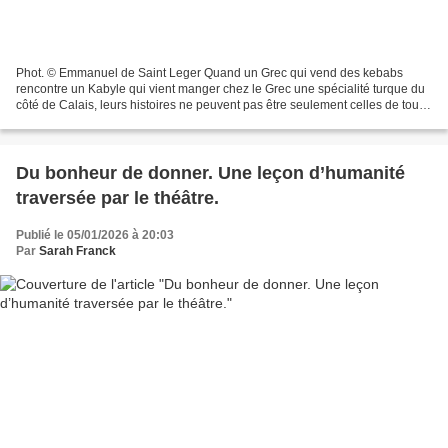
Phot. © Emmanuel de Saint Leger Quand un Grec qui vend des kebabs
rencontre un Kabyle qui vient manger chez le Grec une spécialité turque du
côté de Calais, leurs histoires ne peuvent pas être seulement celles de tous
les jours… Il est seul en scène,...
Du bonheur de donner. Une leçon d’humanité
traversée par le théâtre.
Publié le 05/01/2026 à 20:03
Par
Sarah Franck