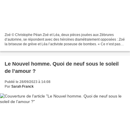
Zoé © Christophe Péan Zoé et Léa, deux pièces jouées aux Zébrures
d’automne, se répondent avec des héroïnes diamétralement opposées : Zoé
la briseuse de grève et Léa l’activiste poseuse de bombes. « Ce n’est pas
anodin de les mettre en parallèle, dit...
Le Nouvel homme. Quoi de neuf sous le soleil
de l’amour ?
Publié le 28/09/2023 à 14:08
Par
Sarah Franck