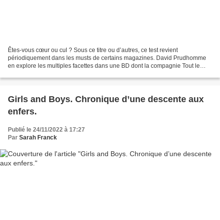
Êtes-vous cœur ou cul ? Sous ce titre ou d’autres, ce test revient
périodiquement dans les musts de certains magazines. David Prudhomme
en explore les multiples facettes dans une BD dont la compagnie Tout le
monde n’est pas normal fait son régal. Le sexe...
Girls and Boys. Chronique d’une descente aux
enfers.
Publié le 24/11/2022 à 17:27
Par
Sarah Franck