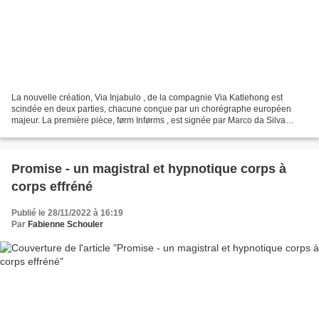
La nouvelle création, Via Injabulo , de la compagnie Via Katlehong est
scindée en deux parties, chacune conçue par un chorégraphe européen
majeur. La première pièce, førm Inførms , est signée par Marco da Silva
Ferreira et la seconde pièce, Emaphakathini...
Promise - un magistral et hypnotique corps à
corps effréné
Publié le 28/11/2022 à 16:19
Par
Fabienne Schouler