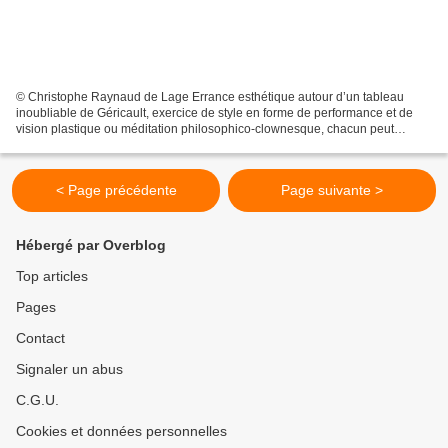
© Christophe Raynaud de Lage Errance esthétique autour d’un tableau
inoubliable de Géricault, exercice de style en forme de performance et de
vision plastique ou méditation philosophico-clownesque, chacun peut
apporter son manger interprétatif à ce spectacle....
< Page précédente
Page suivante >
Hébergé par Overblog
Top articles
Pages
Contact
Signaler un abus
C.G.U.
Cookies et données personnelles