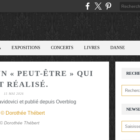
A
EXPOSITIONS
CONCERTS
LIVRES
DANSE
N « PEUT-ÊTRE » QUI
RECH
T RÉALISÉ.
15 MAI 2026
avidovici et publié depuis Overblog
NEWS
 © Dorothée Thébert