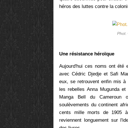
héros des luttes contre la colon
Phot.
Une résistance héroïque
Aujourd'hui ces noms ont été e
avec Cédric Djedje et Safi Mar
eux,
se retrouvent enfin
mis à l
les rebelles
Anna Mugunda et C
Manga Bell du Cameroun ou
soulèvements du continent afri
cents mille morts de 1905 à
reviennent longuement sur l'id
des livres.