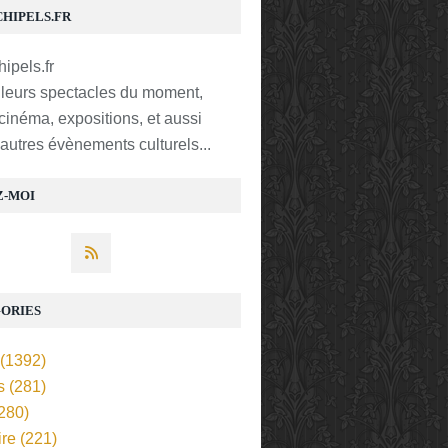
CHIPELS.FR
lleurs spectacles du moment,
 cinéma, expositions, et aussi
t autres évènements culturels...
Z-MOI
ORIES
(1392)
s
(281)
280)
ire
(221)