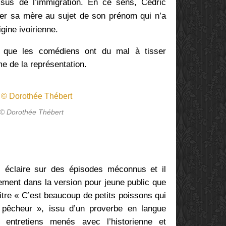
ssus de l’immigration. En ce sens, Cédric
ller sa mère au sujet de son prénom qui n’a
rigine ivoirienne.
es que les comédiens ont du mal à tisser
e de la représentation.
 © Dorothée Thébert
s éclaire sur des épisodes méconnus et il
ement dans la version pour jeune public que
itre « C’est beaucoup de petits poissons qui
u pêcheur », issu d’un proverbe en langue
s entretiens menés avec l’historienne et