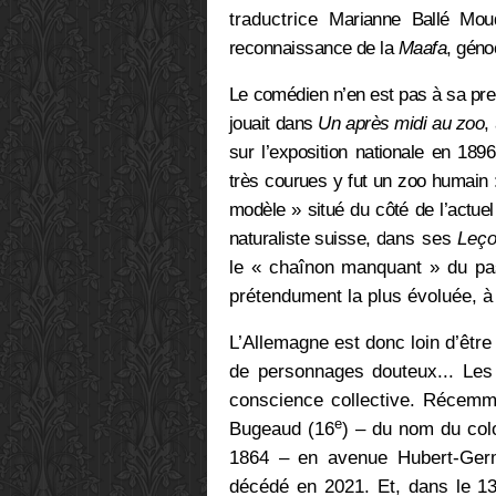
traductrice
Marianne Ballé Mo
reconnaissance de la
Maafa
, géno
Le comédien n’en est pas à sa prem
jouait dans
Un après midi au zoo
,
sur l’exposition nationale en 1896
très courues y fut un zoo humain 
modèle » situé du côté de l’actuel 
naturaliste suisse, d
ans ses
Leço
le
« chaînon manquant »
du pas
prétendument la plus évoluée, à
L’Allemagne est donc loin d’être
de personnages douteux... Les
conscience collective. Récemm
e
Bugeaud (16
) – du nom du colon
1864 – en avenue Hubert-Germ
décédé en 2021. Et, dans le 1