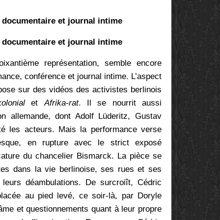
 documentaire et journal intime
 documentaire et journal intime
ixantième représentation, semble encore
ance, conférence et journal intime. L’aspect
ose sur des vidéos des activistes berlinois
olonial
et
Afrika-rat
. Il se nourrit aussi
on allemande, dont Adolf Lüderitz, Gustav
té les acteurs. Mais la performance verse
esque, en rupture avec le strict exposé
icature du chancelier Bismarck. La pièce se
tes dans la vie berlinoise, ses rues et ses
r leurs déambulations. De surcroiît,
Cédric
lacée au pied levé, ce soir-là, par Doryle
’âme et questionnements quant à leur propre