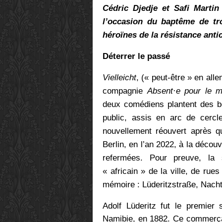
Cédric Djedje et Safi Marti
l’occasion du baptême de tr
héroïnes de la résistance anti
Déterrer le passé
Vielleicht
, (« peut-être » en all
compagnie
Absent·e pour le 
deux comédiens plantent des bo
public, assis en arc de cercle
nouvellement réouvert après qu
Berlin, en l’an 2022, à la décou
refermées. Pour preuve, la 
« africain » de la ville, de rue
mémoire :
Lüderitzstraße, Nacht
Adolf Lüderitz fut le premier 
Namibie, en 1882. Ce commerça