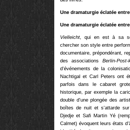
Une dramaturgie éclatée entre
Une dramaturgie éclatée entre
Vielleicht
, qui en est à sa so
chercher son style entre perform
documentaire, prépondérant, rep
des associations
Berlin-Post-k
d’événements de la colonisati
Nachtigal et Carl Peters ont é
parfois dans le cabaret grot
historique, par exemple la car
double d’une plongée des artis
boîtes de nuit et s’attarde su
Djedje et Safi Martin
Yé (remp
Calmet)
évoquent leurs états d