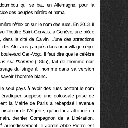
udoumbou
qui se bat, en Allemagne, pour la
cide des peuples héréro et nama.
ière réflexion sur le nom des rues. En 2013, il
 au Théâtre Saint-Gervais, à Genève, une pièce
, dans la cité de Calvin. L’une des attractions
: des Africains parqués dans un « village nègre
boulevard Carl-Vogt. Il faut dire que le célèbre
ns sur l'homme
(1865), fait de l'homme noir
sage du singe à l'homme dans sa version
 savoir l'homme blanc.
 le seul pays à avoir des rues portant le nom
 éradiquer suppose une colossale prise de
ent la Mairie de Paris a rebaptisé
l’avenue
isateur de l’Algérie, qu’on lui a attribué en
ain, dernier Compagnon de la Libération,
e
3
arrondissement le Jardin Abbé-Pierre est