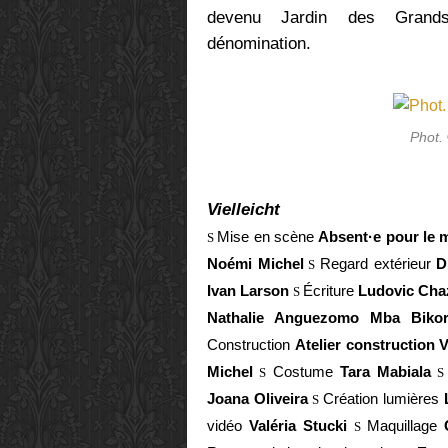
devenu Jardin des Grands
dénomination.
Phot.
Vielleicht
Mise en scène
Absent·e pour le
S
Noémi Michel
Regard extérieur
D
S
Ivan Larson
Écriture
Ludovic Ch
S
Nathalie Anguezomo Mba Biko
Construction
Atelier construction 
Michel
Costume
Tara Mabiala
S
S
Joana Oliveira
Création lumières
L
S
vidéo
Valéria Stucki
Maquillage
C
S