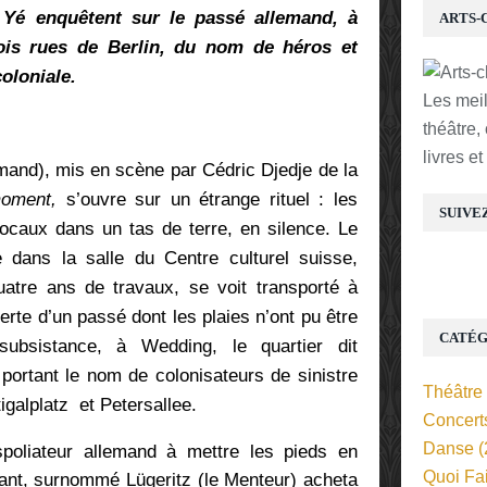
n Yé enquêtent sur le passé allemand, à
ARTS-
ois rues de Berlin, du nom de héros et
coloniale.
Les mei
théâtre,
livres e
emand), mis en scène par Cédric Djedje de la
moment,
s’ouvre sur un étrange rituel : les
SUIVE
caux dans un tas de terre, en silence. Le
 dans la salle du Centre culturel suisse,
atre ans de travaux, se voit transporté à
verte d’un passé dont les plaies n’ont pu être
CATÉG
subsistance, à Wedding, le quartier dit
s portant le nom de colonisateurs de sinistre
Théâtre
igalplatz et Petersallee.
Concert
Danse
(
spoliateur allemand à mettre les pieds en
Quoi Fa
nt, surnommé Lügeritz (le Menteur) acheta