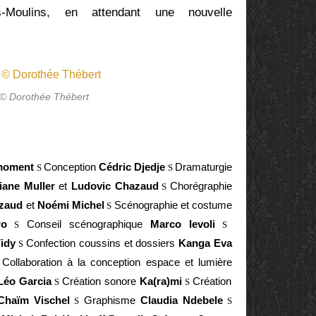
-Moulins, en attendant une nouvelle
 © Dorothée Thébert
 moment
Conception
Cédric Djedje
Dramaturgie
S
S
iane Muller
et
Ludovic Chazaud
Chorégraphie
S
azaud
et
Noémi Michel
Scénographie et costume
S
ro
Conseil scénographique
Marco Ievoli
S
S
Vidy
Confection coussins et dossiers
Kanga Eva
S
Collaboration à la conception espace et lumière
éo Garcia
Création sonore
Ka(ra)mi
Création
S
S
haïm Vischel
Graphisme
Claudia Ndebele
S
S