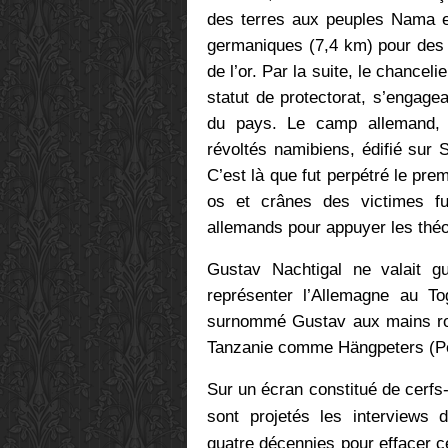
des terres aux peuples Nama e
germaniques (7,4 km) pour des m
de l’or. Par la suite, le chance
statut de protectorat, s’engagea
du pays. Le camp allemand, c
révoltés namibiens, édifié sur 
C’est là que fut perpétré le pr
os et crânes des victimes f
allemands pour appuyer les théo
Gustav Nachtigal ne valait g
représenter l’Allemagne au To
surnommé Gustav aux mains rou
Tanzanie comme Hängpeters (Pet
Sur un écran constitué de cerfs
sont projetés les interviews d
quatre décennies pour effacer 