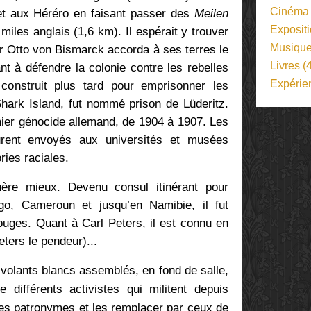
Cinéma
t aux Héréro en faisant passer des
Meilen
Exposit
iles anglais (1,6 km). Il espérait y trouver
Musiqu
lier Otto von Bismarck accorda à ses terres le
Livres
(4
nt à défendre la colonie contre les rebelles
Expérie
onstruit plus tard pour emprisonner les
Shark Island, fut nommé prison de Lüderitz.
emier génocide allemand, de 1904 à 1907. Les
urent envoyés aux universités et musées
ries raciales.
uère mieux. Devenu consul itinérant pour
go, Cameroun et jusqu’en Namibie, il fut
ges. Quant à Carl Peters, il est connu en
ers le pendeur)...
-volants blancs assemblés, en fond de salle,
e différents activistes qui militent depuis
ces patronymes et les remplacer par ceux de