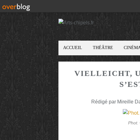
ACCUEIL
THÉÂTRE
CINÉM
VIELLEICHT, U
S’ES
Rédigé par Mireille D
Phot.