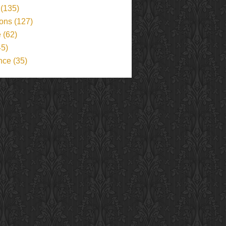
(135)
ions
(127)
e
(62)
5)
nce
(35)