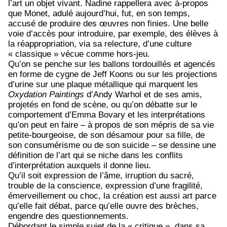
l’art un objet vivant. Nadine rappellera avec à-propos
que Monet, adulé aujourd’hui, fut, en son temps,
accusé de produire des œuvres non finies. Une belle
voie d’accès pour introduire, par exemple, des élèves à
la réappropriation, via sa relecture, d’une culture
« classique » vécue comme hors-jeu.
Qu’on se penche sur les ballons tordouillés et agencés
en forme de cygne de Jeff Koons ou sur les projections
d’urine sur une plaque métallique qui marquent les
Oxydation Paintings
d’Andy Warhol et de ses amis,
projetés en fond de scène, ou qu’on débatte sur le
comportement d’Emma Bovary et les interprétations
qu’on peut en faire – à propos de son mépris de sa vie
petite-bourgeoise, de son désamour pour sa fille, de
son consumérisme ou de son suicide – se dessine une
définition de l’art qui se niche dans les conflits
d’interprétation auxquels il donne lieu.
Qu’il soit expression de l’âme, irruption du sacré,
trouble de la conscience, expression d’une fragilité,
émerveillement ou choc, la création est aussi art parce
qu’elle fait débat, parce qu’elle ouvre des brèches,
engendre des questionnements.
Débordant le simple sujet de la « critique », dans sa