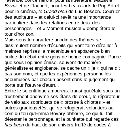
l'avance, concerneront, pour la littérature,
Madame
Bovar
et de Flaubert, pour les beaux-arts le Pop Art et,
pour le cinéma,
le Grand bleu
de Luc Besson. Courrier
des auditeurs – et celui-ci revêtira une importance
particulière dans les relations entre deux des
personnages – et « Moment musical » complétera le
tour d'horizon.
Mais sous le caractère anodin des thèmes se
dissimulent nombre d'écueils qui vont faire dérailler à
maintes reprises la mécanique en apparence bien
huilée du débat entre gens de bonne compagnie. Parce
que sous l'opinion émise, souvent de manière
généraliste et englobante, se cache un « je » qui ne dit
pas son nom, et que les expériences personnelles
accumulées par chacun pèsent dans le jugement qu'il
porte sur l'œuvre d'autrui.
Entre le scientifique amoureux transi qui étale sous un
truchement anonyme ses élans de cœur, le réparateur
de vélo aux sobriquets de « brosse à chiottes » et
autres gracieusetés, qui se refugierait volontiers au
coin du feu qu'Emma Bovary abhorre, ce qui lui fait
détester le personnage, et la punkette qui regarde ces
has been
du haut de son univers truffé de codes à