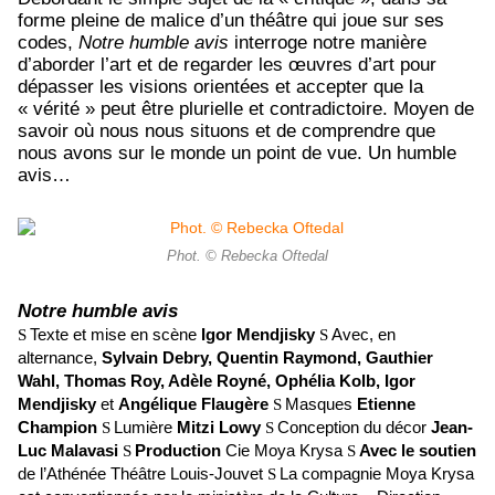
forme pleine de malice d’un théâtre qui joue sur ses
codes,
Notre humble avis
interroge notre manière
d’aborder l’art et de regarder les œuvres d’art pour
dépasser les visions orientées et accepter que la
« vérité » peut être plurielle et contradictoire. Moyen de
savoir où nous nous situons et de comprendre que
nous avons sur le monde un point de vue. Un humble
avis…
Phot. © Rebecka Oftedal
Notre humble avis
Texte et mise en scène
Igor Mendjisky
Avec, en
S
S
alternance,
Sylvain Debry, Quentin Raymond, Gauthier
Wahl, Thomas Roy, Adèle Royné, Ophélia Kolb, Igor
Mendjisky
et
Angélique Flaugère
Masques
Etienne
S
Champion
Lumière
Mitzi Lowy
Conception du décor
Jean-
S
S
Luc Malavasi
Production
Cie Moya Krysa
Avec le soutien
S
S
de l’Athénée Théâtre Louis-Jouvet
La compagnie Moya Krysa
S