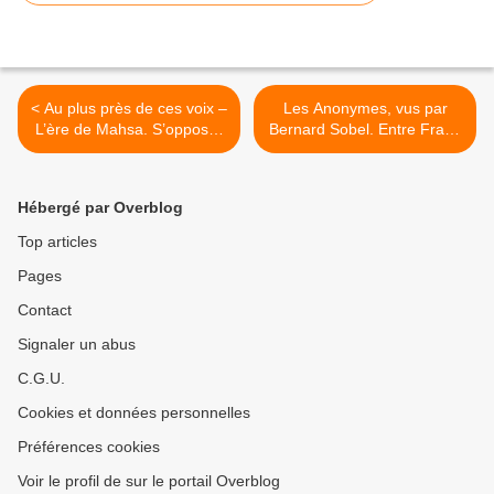
< Au plus près de ces voix –
Les Anonymes, vus par
L’ère de Mahsa. S’opposer
Bernard Sobel. Entre Franz
en Iran depuis la fondation
Kafka et Hermann Broch,
de la République islamique.
un appel à la résistance. >
Hébergé par Overblog
Top articles
Pages
Contact
Signaler un abus
C.G.U.
Cookies et données personnelles
Préférences cookies
Voir le profil de sur le portail Overblog