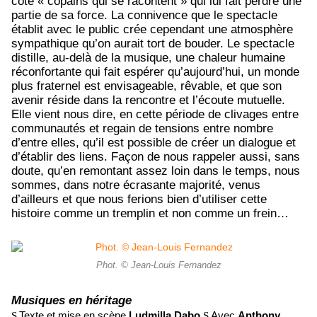
côté « copains qui se racontent » qui lui fait perdre une
partie de sa force. La connivence que le spectacle
établit avec le public crée cependant une atmosphère
sympathique qu’on aurait tort de bouder. Le spectacle
distille, au-delà de la musique, une chaleur humaine
réconfortante qui fait espérer qu’aujourd’hui, un monde
plus fraternel est envisageable, rêvable, et que son
avenir réside dans la rencontre et l’écoute mutuelle.
Elle vient nous dire, en cette période de clivages entre
communautés et regain de tensions entre nombre
d’entre elles, qu’il est possible de créer un dialogue et
d’établir des liens. Façon de nous rappeler aussi, sans
doute, qu’en remontant assez loin dans le temps, nous
sommes, dans notre écrasante majorité, venus
d’ailleurs et que nous ferions bien d’utiliser cette
histoire comme un tremplin et non comme un frein…
Phot. © Jean-Louis Fernandez
Musiques en héritage
Texte et mise en scène
Ludmilla Dabo
Avec
Anthony
S
S