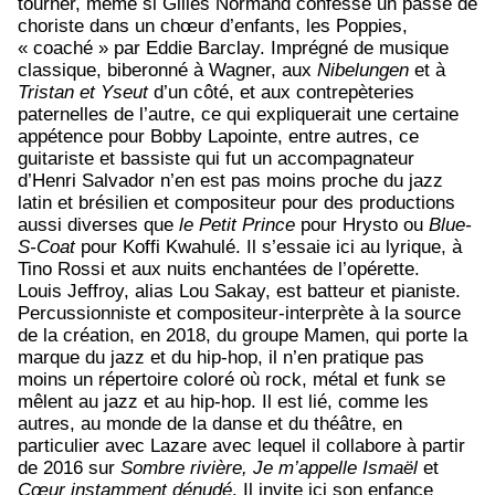
tourner, même si Gilles Normand confesse un passé de
choriste dans un chœur d’enfants, les Poppies,
« coaché » par Eddie Barclay. Imprégné de musique
classique, biberonné à Wagner, aux
Nibelungen
et à
Tristan et Yseut
d’un côté, et aux contrepèteries
paternelles de l’autre, ce qui expliquerait une certaine
appétence pour Bobby Lapointe, entre autres, ce
guitariste et bassiste qui fut un accompagnateur
d’Henri Salvador n’en est pas moins proche du jazz
latin et brésilien et compositeur pour des productions
aussi diverses que
le Petit Prince
pour Hrysto ou
Blue-
S-Coat
pour Koffi Kwahulé. Il s’essaie ici au lyrique, à
Tino Rossi et aux nuits enchantées de l’opérette.
Louis Jeffroy, alias Lou Sakay, est batteur et pianiste.
Percussionniste et compositeur-interprète à la source
de la création, en 2018, du groupe Mamen, qui porte la
marque du jazz et du hip-hop, il n’en pratique pas
moins un répertoire coloré où rock, métal et funk se
mêlent au jazz et au hip-hop. Il est lié, comme les
autres, au monde de la danse et du théâtre, en
particulier avec Lazare avec lequel il collabore à partir
de 2016 sur
Sombre rivière, Je m’appelle Ismaël
et
Cœur instamment dénudé
. Il invite ici son enfance