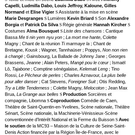
Capelli, Ludmilla Dabo, Louis Jeffroy, Kaloune, Gilles
Normand
et
Elise Vigier
Assistante à la mise en scène
S
Marie Desgranges
Lumières
Kevin Briard
Son
Alexandre
S
S
Borgia
et
Patrick Da Silva
Régie générale
Hannah Kircher
S
S
Costumes
Alma Bousquet
Liste des chansons
: Cantique
S
Bassa
Me ti nin yem nyu yon
;
La mort me hante
, Colette
Magny ; Chant de la réunion
Ti marmaye la
; Chant de
Bretagne,
Kousk
; Wagner, Tannhaüser ; Poppys,
Non non rien
à changé
; Gainsbourg, La Ballade de Johnny Jane ; Georges
Brassens,
Jeanne
; Alain Peters,
Mangé pou le cœur
; Ismaël
Lô,
Tajabone
; Comptine sénégalaise,
Kelemati Leng
; Tino
Rossi,
Le Pêcheur de perles
; Charles Aznavour,
La plus belle
pour aller danser
; Cat Stevens,
Foreigner Suit
; Otis Redding,
Try a Little Tenderness
; Colette Magny,
Melocoton
; Jean Max
Brua,
La Grange aux belles
Production
Sorcières et
S
compagnie, Libomna
Coproduction
Comédie de Caen,
S
Théâtre de Saint-Quentin-en-Yvelines, Scène nationale, Théâtre
Sénart, Scène nationale, la Machinerie-Vénissieux-Scène
conventionnée d’Intérêt National et la Ferme du Buisson
Avec
S
le soutien
de la MC93 – Maison de la Culture de Seine-Saint-
Denis Action financée par la Région Île-de-France, avec le