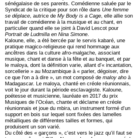
sénégalaise de ses parents. Comédienne saluée par le
Syndicat de la critique pour son rôle dans
Une femme
se déplace
, autrice de
My Body is a Cage
, elle allie son
travail de comédienne à la musique et au chant, en
particulier quand elle se joint à David Lescot pour
Portrait de Ludmilla en Nina Simone
.
Kaloune, elle, a été bercée par le servis kabaré, une
pratique magico-religieuse qui rend hommage aux
ancêtres dans la culture afro-malgache, associant
musique, chant et danse à la fête et au banquet, et par
le maloya, dont la définition varie, allant d’« incantation,
sorcellerie » au Mozambique à « parler, d
é
goiser, dire
ce que l'on a
à
dire
»
, un mot composé de
maloy aho
à
Madagascar. Le maloya, chanté en créole réunionnais,
voit le jour durant la période esclavagiste. Kaloune,
poétesse et musicienne, lauréate en 2017 du prix
Musiques de l’Océan, chante et déclame en créole
réunionnais et joue du mbira, un instrument formé d’un
support en bois sur lequel sont fixées des lamelles
métalliques de différentes tailles et formes, qui
produisent un son varié.
Du côté des « garçons », c’est vers le jazz qu’il faut se