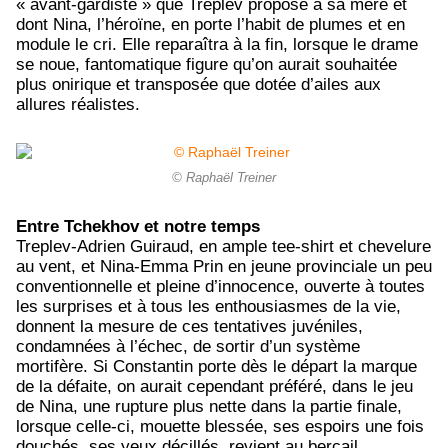
« avant-gardiste » que Treplev propose à sa mère et
dont Nina, l’héroïne, en porte l’habit de plumes et en
module le cri. Elle reparaîtra à la fin, lorsque le drame
se noue, fantomatique figure qu’on aurait souhaitée
plus onirique et transposée que dotée d’ailes aux
allures réalistes.
© Raphaël Treiner
Entre Tchekhov et notre temps
Treplev-Adrien Guiraud, en ample tee-shirt et chevelure
au vent, et Nina-Emma Prin en jeune provinciale un peu
conventionnelle et pleine d’innocence, ouverte à toutes
les surprises et à tous les enthousiasmes de la vie,
donnent la mesure de ces tentatives juvéniles,
condamnées à l’échec, de sortir d’un système
mortifère. Si Constantin porte dès le départ la marque
de la défaite, on aurait cependant préféré, dans le jeu
de Nina, une rupture plus nette dans la partie finale,
lorsque celle-ci, mouette blessée, ses espoirs une fois
douchés, ses yeux décillés, revient au bercail.