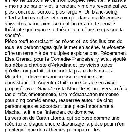
en février 1985, une version coupée, réécrite, la faisant
« moins se parler » et la rendant « moins revendicative,
plus concrète, surtout, plus large ». Un blanc-seing
offert à toutes celles et ceux qui, dans les décennies
suivantes, voudraient se confronter à cette œuvre
théâtrale qui regarde le théâtre en même temps que la
société.
Pièce touffue croisant les rêves et les désillusions de
tous les personnages qu’elle met en scène,
la Mouette
offre un terrain à de multiples explorations. Récemment
Elsa Granat, pour la Comédie-Française, y avait ajouté
les débuts d’artiste d’Arkadina et les vicissitudes
qu’elle comportait, et minoré la place de Nina – la
Mouette – devenue amoureuse éperdue sans
consistance. L’Argentin Guillermo Cacace en avait
proposé, avec
Gaviota
(« la Mouette ») une version à la
table, très émotionnelle, une médiatisation immobile
pour cinq comédiennes, resserrée autour de cinq
personnages et accordant une place importante à
Macha, la fille de l’intendant du domaine.
La version de Sarah Llorca, qui se pose comme une
réécriture, élague encore davantage la pièce pour n’en
privilégier que deux thèmes principaux : les