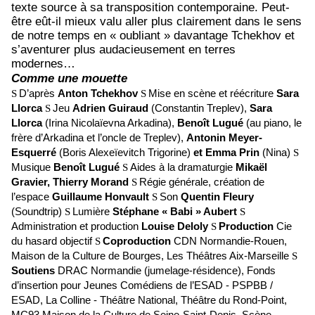
texte source à sa transposition contemporaine. Peut-
être eût-il mieux valu aller plus clairement dans le sens
de notre temps en « oubliant » davantage Tchekhov et
s’aventurer plus audacieusement en terres
modernes…
Comme une mouette
D’après
Anton Tchekhov
Mise en scène et réécriture
Sara
S
S
Llorca
Jeu
Adrien Guiraud
(Constantin Treplev),
Sara
S
Llorca
(Irina Nicolaïevna Arkadina),
Benoît Lugué
(au piano, le
frère d’Arkadina et l’oncle de Treplev),
Antonin Meyer-
Esquerré
(Boris Alexeïevitch Trigorine)
et Emma Prin
(Nina)
S
Musique
Benoît Lugué
Aides à la dramaturgie
Mikaël
S
Gravier, Thierry Morand
Régie générale, création de
S
l’espace
Guillaume Honvault
Son
Quentin Fleury
S
(Soundtrip)
Lumière
Stéphane « Babi » Aubert
S
S
Administration et production
Louise Deloly
Production
Cie
S
du hasard objectif
Coproduction
CDN Normandie-Rouen,
S
Maison de la Culture de Bourges, Les Théâtres Aix-Marseille
S
Soutiens
DRAC Normandie (jumelage-résidence), Fonds
d’insertion pour Jeunes Comédiens de l’ESAD - PSPBB /
ESAD, La Colline - Théâtre National, Théâtre du Rond-Point,
MC93 Maison de la Culture de Seine-Saint-Denis, Scène