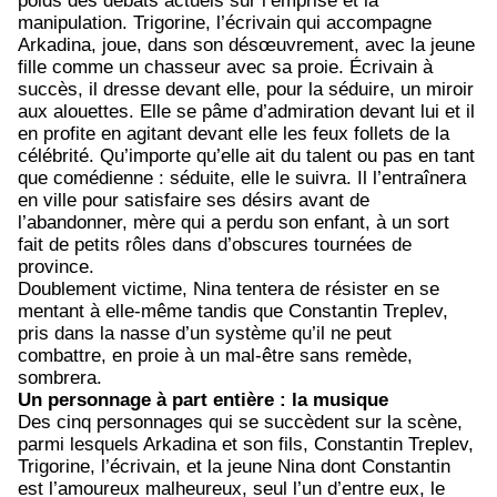
poids des débats actuels sur l’emprise et la
manipulation. Trigorine, l’écrivain qui accompagne
Arkadina, joue, dans son désœuvrement, avec la jeune
fille comme un chasseur avec sa proie. Écrivain à
succès, il dresse devant elle, pour la séduire, un miroir
aux alouettes. Elle se pâme d’admiration devant lui et il
en profite en agitant devant elle les feux follets de la
célébrité. Qu’importe qu’elle ait du talent ou pas en tant
que comédienne : séduite, elle le suivra. Il l’entraînera
en ville pour satisfaire ses désirs avant de
l’abandonner, mère qui a perdu son enfant, à un sort
fait de petits rôles dans d’obscures tournées de
province.
Doublement victime, Nina tentera de résister en se
mentant à elle-même tandis que Constantin Treplev,
pris dans la nasse d’un système qu’il ne peut
combattre, en proie à un mal-être sans remède,
sombrera.
Un personnage à part entière : la musique
Des cinq personnages qui se succèdent sur la scène,
parmi lesquels Arkadina et son fils, Constantin Treplev,
Trigorine, l’écrivain, et la jeune Nina dont Constantin
est l’amoureux malheureux, seul l’un d’entre eux, le