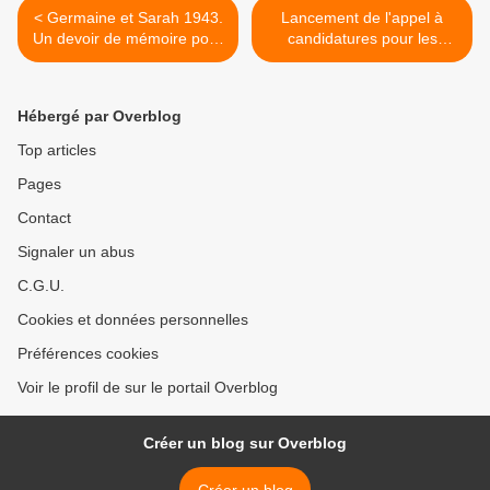
< Germaine et Sarah 1943.
Lancement de l'appel à
Un devoir de mémoire pour
candidatures pour les
combattre tous les
présentations de projets au
racismes.
festival Viva Cité >
Hébergé par Overblog
Top articles
Pages
Contact
Signaler un abus
C.G.U.
Cookies et données personnelles
Préférences cookies
Voir le profil de sur le portail Overblog
Créer un blog sur Overblog