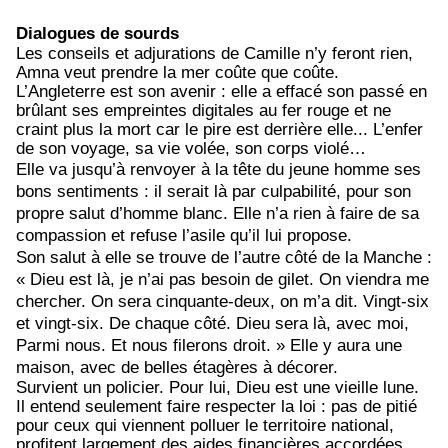
Dialogues de sourds
Les conseils et adjurations de Camille n’y feront rien,
Amna veut prendre la mer coûte que coûte.
L’Angleterre est son avenir : elle a effacé son passé en
brûlant ses empreintes digitales au fer rouge et ne
craint plus la mort car le pire est derrière elle... L’enfer
de son voyage, sa vie volée, son corps violé…
Elle va jusqu’à renvoyer à la tête du jeune homme ses
bons sentiments : il serait là par culpabilité, pour son
propre salut d’homme blanc. Elle n’a rien à faire de sa
compassion et refuse l’asile qu’il lui propose.
Son salut à elle se trouve de l’autre côté de la Manche :
«
Dieu est là, je n’ai pas besoin de gilet. On viendra me
chercher. On sera cinquante-deux, on m’a dit. Vingt-six
et vingt-six. De chaque côté. Dieu sera là, avec moi,
Parmi nous. Et nous filerons droit. » Elle y aura une
maison, avec de belles étagères à décorer.
Survient un policier. Pour lui, Dieu est une vieille lune.
Il entend seulement faire respecter la loi : pas de pitié
pour ceux qui viennent polluer le territoire national,
profitent largement des aides financières accordées