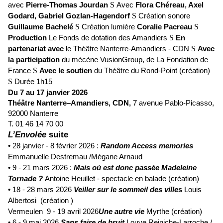
avec
Pierre-Thomas Jourdan
S
Avec
Flora Chéreau, Axel
Godard, Gabriel Gozlan-Hagendorf
S
Création sonore
Guillaume Bachelé
S
Création lumière
Coralie Pacreau
S
Production
Le Fonds de dotation des Amandiers
S
En
partenariat avec
le Théâtre Nanterre-Amandiers - CDN
S
Avec
la participation
du mécène VusionGroup, de La Fondation de
France
S
Avec le soutien
du Théâtre du Rond-Point (création)
S
Durée 1h15
Du 7 au 17 janvier 2026
Théâtre Nanterre–Amandiers, CDN,
7 avenue Pablo-Picasso,
92000 Nanterre
T. 01 46 14 70 00
L’Envolée
suite
• 28 janvier - 8 février 2026 :
Random Access
memories
Emmanuelle Destremau /Mégane Arnaud
• 9 - 21 mars 2026 :
Mais où est donc passée Madeleine
Tornade ?
Antoine Heuillet - spectacle en balade (création)
• 18 - 28 mars 2026
Veiller sur le sommeil des ville
s
Louis
Albertosi
(création )
Vermeulen
9 - 19 avril 2026
Une autre vie
Myrthe (création)
• 6 - 9 mai 2026
Sans faire de bruit
Louve Reiniche-Larroche /