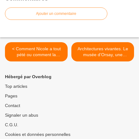
Ajouter un commentaire
< Comment Nicole a tout
Architectures vivantes. Le
pété ou comment la
musée d’Orsay, une
démocratie participative est
cathédrale du XIXe siècle
une vaste blague !
traversée par la lumière. >
Hébergé par Overblog
Top articles
Pages
Contact
Signaler un abus
C.G.U.
Cookies et données personnelles