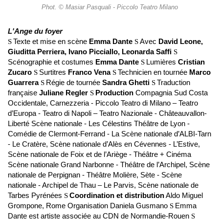
Phot. © Masiar Pasquali - Piccolo Teatro Milano
L'Ange du foyer
Texte et mise en scène
Emma Dante
Avec
David Leone,
S
S
Giuditta Perriera, Ivano Picciallo, Leonarda Saffi
S
Scénographie et costumes
Emma Dante
Lumières
Cristian
S
Zucaro
Surtitres
Franco Vena
Technicien en tournée
Marco
S
S
Guarrera
Régie de tournée
Sandra Ghetti
Traduction
S
S
française
Juliane Regler
Production
Compagnia Sud Costa
S
Occidentale, Carnezzeria - Piccolo Teatro di Milano – Teatro
d’Europa - Teatro di Napoli – Teatro Nazionale - Châteauvallon-
Liberté Scène nationale - Les Célestins Théâtre de Lyon -
Comédie de Clermont-Ferrand - La Scène nationale d’ALBI-Tarn
- Le Cratère, Scène nationale d’Alès en Cévennes - L’Estive,
Scène nationale de Foix et de l’Ariège - Théâtre + Cinéma
Scène nationale Grand Narbonne - Théâtre de l’Archipel, Scène
nationale de Perpignan - Théâtre Molière, Sète - Scène
nationale - Archipel de Thau – Le Parvis, Scène nationale de
Tarbes Pyrénées
Coordination et distribution
Aldo Miguel
S
Grompone, Rome Organisation Daniela Gusmano
Emma
S
Dante est artiste associée au CDN de Normandie-Rouen
S