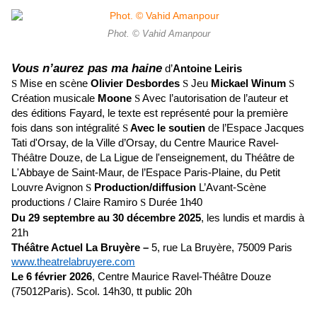
Phot. © Vahid Amanpour
Vous n’aurez pas ma haine
d’
Antoine Leiris
Mise en scène
Olivier Desbordes
Jeu
Mickael Winum
S
S
S
Création musicale
Moone
Avec l’autorisation de l’auteur et
S
des éditions Fayard, le texte est représenté pour la première
fois dans son intégralité
Avec le soutien
de l’Espace Jacques
S
Tati d'Orsay, de la Ville d’Orsay, du Centre Maurice Ravel-
Théâtre Douze, de La Ligue de l'enseignement, du Théâtre de
L'Abbaye de Saint-Maur, de l’Espace Paris-Plaine, du Petit
Louvre Avignon
Production/diffusion
L’Avant-Scène
S
productions / Claire Ramiro
Durée 1h40
S
Du 29 septembre au 30 décembre 2025
, les lundis et mardis à
21h
Théâtre Actuel La Bruyère –
5, rue La Bruyère, 75009 Paris
www.theatrelabruyere.com
Le 6 février 2026
, Centre Maurice Ravel-Théâtre Douze
(75012Paris). Scol. 14h30, tt public 20h