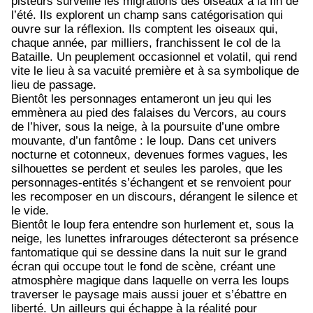
pisteurs surveille les migrations des oiseaux à la fin de
l’été. Ils explorent un champ sans catégorisation qui
ouvre sur la réflexion. Ils comptent les oiseaux qui,
chaque année, par milliers, franchissent le col de la
Bataille. Un peuplement occasionnel et volatil, qui rend
vite le lieu à sa vacuité première et à sa symbolique de
lieu de passage.
Bientôt les personnages entameront un jeu qui les
emmènera au pied des falaises du Vercors, au cours
de l’hiver, sous la neige, à la poursuite d’une ombre
mouvante, d’un fantôme : le loup. Dans cet univers
nocturne et cotonneux, devenues formes vagues, les
silhouettes se perdent et seules les paroles, que les
personnages-entités s’échangent et se renvoient pour
les recomposer en un discours, dérangent le silence et
le vide.
Bientôt le loup fera entendre son hurlement et, sous la
neige, les lunettes infrarouges détecteront sa présence
fantomatique qui se dessine dans la nuit sur le grand
écran qui occupe tout le fond de scène, créant une
atmosphère magique dans laquelle on verra les loups
traverser le paysage mais aussi jouer et s’ébattre en
liberté. Un ailleurs qui échappe à la réalité pour