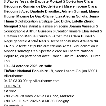
D’après l’essai de
Baptiste Morizot
Co-écriture
Clara
S
S
Hédouin
et
Romain de Becdelièvre
Mise en scène
Clara
S
Hédouin
Avec
Baptiste Drouillac, Adrien Guiraud, Manon
S
Hugny, Maxime Le Gac-Olanié, Liza Alegria Ndikita, Jenna
Thiam
Collaboration artistique
Éric Didry, Estelle Zhong
S
Mengual
Assistanat à la mise en scène
Joamin Vasseur
S
S
Scénographie
Arthur Guespin
Création lumière
Elsa Revol
S
S
Création son
Manuel Coursin
Costumes
Clara Hubert
S
S
Régie générale
André Neri
Décor et costumes
Ateliers du
S
TNP
Le texte est publié aux éditions Actes Sud, collection «
S
Mondes sauvages »
Spectacle créé au Théâtre National
S
Populaire, en partenariat avec France Culture Création
Durée
S
1h50
10 – 24 octobre 2025, en salle
Théâtre National Populaire
- 8, place Lazare-Goujon 69001
Villeurbanne
04 78 03 30 00 tnp-villeurbanne.com
TOURNÉE
En salle
• du 25 au 28 mars 2026 à La Criée, Marseille
• du 8 au 11 avril 2026 à la MC93, Bobigny
En extérieur