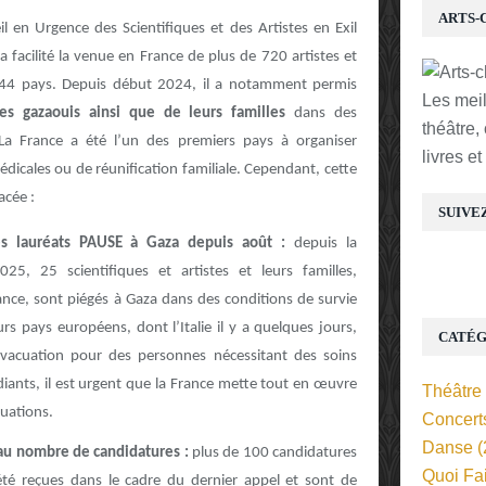
ARTS-
en Urgence des Scientifiques et des Artistes en Exil
 facilité la venue en France de plus de 720 artistes et
de 44 pays. Depuis début 2024, il a notamment permis
Les mei
stes gazaouis ainsi que de leurs familles
dans des
théâtre,
s. La France a été l’un des premiers pays à organiser
livres e
dicales ou de réunification familiale. Cependant, cette
acée :
SUIVE
des lauréats PAUSE à Gaza depuis août :
depuis la
5, 25 scientifiques et artistes et leurs familles,
nce, sont piégés à Gaza dans des conditions de survie
rs pays européens, dont l’Italie il y a quelques jours,
CATÉG
évacuation pour des personnes nécessitant des soins
iants, il est urgent que la France mette tout en œuvre
Théâtre
cuations.
Concert
Danse
(
e au nombre de candidatures :
plus de 100 candidatures
Quoi Fa
té reçues dans le cadre du dernier appel et sont de