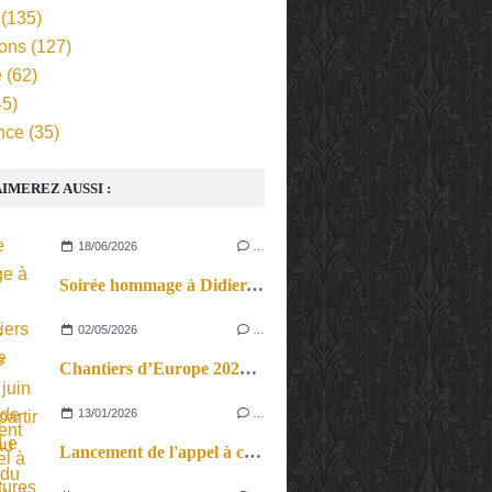
(135)
ions
(127)
e
(62)
5)
nce
(35)
IMEREZ AUSSI :
18/06/2026
…
Soirée hommage à Didier-Georges Gabily le lundi 29 juin 2026, à partir de 18h au Théâtre du Rond-Point.
02/05/2026
…
Chantiers d’Europe 2026 au Théâtre de la Ville. Le Sud au cœur.
13/01/2026
…
Lancement de l'appel à candidatures pour les présentations de projets au festival Viva Cité