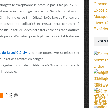
Cinéma
e budgétaire exceptionnelle promise par l'État pour 2025
Exposit
est menacée par un gel de crédits. Sans la mobilisation
Musiqu
3 millions d'euros immédiats), le Collège de France sera
Livres
(4
 ce devoir de solidarité et PAUSE sera contraint à
Expérie
olitique actuel : devoir arbitrer entre des candidatures
fiques et d’artistes, pour la plupart en véritable danger
VOUS A
de la société civile
afin de poursuivre sa mission et
fiques et des artistes en danger.
réguliers, sont déductibles à 66 % de l'impôt sur le
u imposable.
E
0