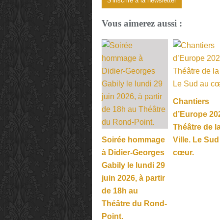
S'inscrire à la newsletter
Vous aimerez aussi :
Chantiers
d’Europe 20
Théâtre de l
Soirée hommage
Ville. Le Sud
à Didier-Georges
cœur.
Gabily le lundi 29
juin 2026, à partir
de 18h au
Théâtre du Rond-
Point.