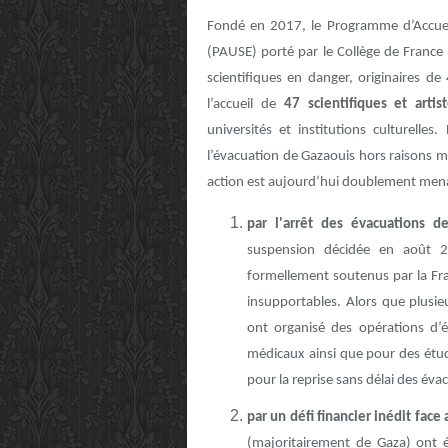
Fondé en 2017, le Programme d’Accueil 
(PAUSE) porté par le Collège de France a
scientifiques en danger, originaires 
l’accueil de
47 scientifiques et arti
universités et institutions culturelle
l’évacuation de Gazaouis hors raisons mé
action est aujourd’hui doublement men
par l'arrêt des évacuations 
suspension décidée en août 202
formellement soutenus par la Fra
insupportables. Alors que plusieu
ont organisé des opérations d’
médicaux ainsi que pour des étud
pour la reprise sans délai des éva
par un défi financier inédit fac
(majoritairement de Gaza) ont é