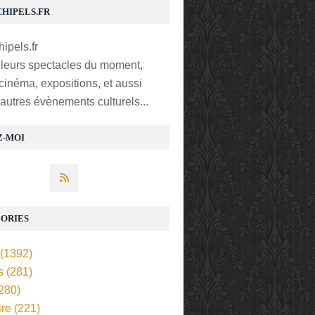
CHIPELS.FR
lleurs spectacles du moment,
 cinéma, expositions, et aussi
t autres évènements culturels...
Z-MOI
ORIES
(1392)
s
(281)
280)
ire
(221)