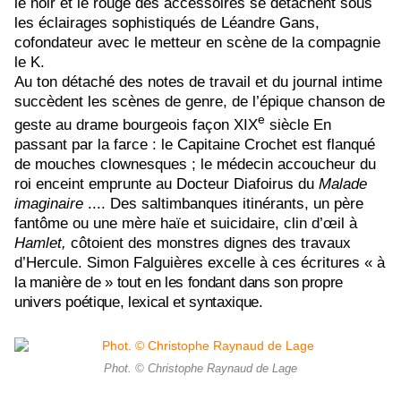
le noir et le rouge des accessoires se détachent sous
les éclairages sophistiqués de Léandre Gans,
cofondateur avec le metteur en scène de la compagnie
le K.
Au ton détaché des notes de travail et du journal intime
succèdent les scènes de genre, de l’épique chanson de
e
geste au drame bourgeois façon XIX
siècle En
passant par la farce : le Capitaine Crochet est flanqué
de mouches clownesques ; le médecin accoucheur du
roi enceint emprunte au Docteur Diafoirus du
Malade
imaginaire
.... Des saltimbanques itinérants, un père
fantôme ou une mère haïe et suicidaire, clin d’œil à
Hamlet,
côtoient des monstres dignes des travaux
d’Hercule. Simon Falguières excelle à ces écritures «
à
la manière de » tout en les fondant dans son propre
univers poétique, lexical et syntaxique
.
Phot. © Christophe Raynaud de Lage