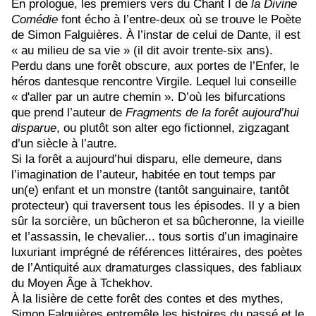
En prologue, les premiers vers du Chant I de
la Divine
Comédie
font écho à l’entre-deux où se trouve le Poète
de Simon Falguières. À l’instar de celui de Dante, il est
« au milieu de sa vie » (il dit avoir trente-six ans).
Perdu dans une forêt obscure, aux portes de l’Enfer, le
héros dantesque rencontre Virgile. Lequel lui conseille
« d'aller par un autre chemin ». D’où les bifurcations
que prend l’auteur de
Fragments de la forêt aujourd’hui
disparue
, ou plutôt son alter ego fictionnel, zigzagant
d’un siècle à l’autre.
Si la forêt a aujourd’hui disparu, elle demeure, dans
l’imagination de l’auteur, habitée en tout temps par
un(e) enfant et un monstre (tantôt sanguinaire, tantôt
protecteur) qui traversent tous les épisodes. Il y a bien
sûr la sorcière, un bûcheron et sa bûcheronne, la vieille
et l’assassin, le chevalier... tous sortis d’un imaginaire
luxuriant imprégné de références littéraires, des poètes
de l’Antiquité aux dramaturges classiques, des fabliaux
du Moyen Âge à Tchekhov.
À la lisière de cette forêt des contes et des mythes,
Simon Falguières entremêle les histoires du passé et le