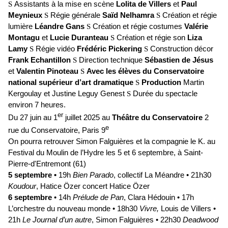
S
Assistants à la mise en scène
Lolita de Villers
et
Paul
Meynieux
S
Régie générale
Saïd Nelhamra
S
Création et régie
lumière
Léandre Gans
S
Création et régie costumes
Valérie
Montagu
et
Lucie Duranteau
S
Création et régie son
Liza
Lamy
S
Régie vidéo
Frédéric Pickering
S
Construction décor
Frank Echantillon
S
Direction technique
Sébastien de Jésus
et
Valentin Pinoteau
S
Avec les élèves du Conservatoire
national supérieur d’art dramatique
S
Production
Martin
Kergoulay et Justine Leguy Genest
S
Durée du spectacle
environ 7 heures.
er
Du 27 juin au 1
juillet 2025 au
Théâtre du Conservatoire
2
e
rue du Conservatoire, Paris 9
On pourra retrouver Simon Falguières et la compagnie le K. au
Festival du Moulin de l’Hydre les 5 et 6 septembre, à Saint-
Pierre-d'Entremont (61)
5 septembre •
19h
Bien Parado
, collectif La Méandre • 21h30
Koudour
, Hatice Özer concert Hatice Özer
6 septembre
• 14h
Prélude de Pan
, Clara Hédouin • 17h
L’orchestre du nouveau monde • 18h30
Vivre,
Louis de Villers •
21h
Le Journal d’un autre
, Simon Falguières • 22h30
Deadwood