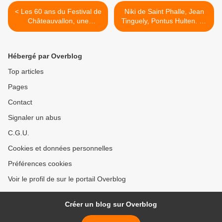
< Les 60 ans du Festival de
Niki de Saint Phalle, Jean
Châteauvallon, une
Tinguely, Pontus Hulten. La
commémoration ? – Non,
Pétroleuse, le Bricoleur et le
un regard vers le futur…
Chef d’orchestre. >
Hébergé par Overblog
Top articles
Pages
Contact
Signaler un abus
C.G.U.
Cookies et données personnelles
Préférences cookies
Voir le profil de sur le portail Overblog
Créer un blog sur Overblog