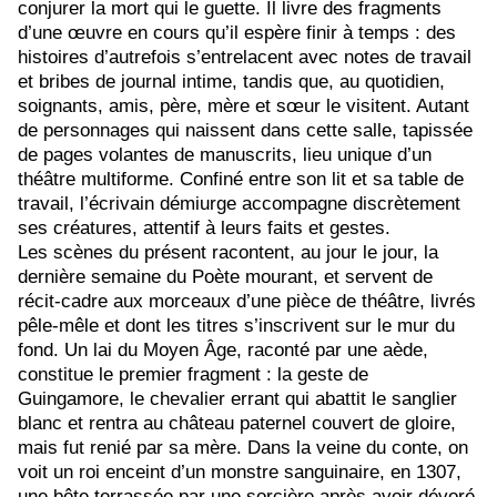
conjurer la mort qui le guette. Il livre des fragments
d’une œuvre en cours qu’il espère finir à temps : des
histoires d’autrefois s’entrelacent avec notes de travail
et bribes de journal intime, tandis que, au quotidien,
soignants, amis, père, mère et sœur le visitent. Autant
de personnages qui naissent dans cette salle, tapissée
de pages volantes de manuscrits, lieu unique d’un
théâtre multiforme. Confiné entre son lit et sa table de
travail, l’écrivain démiurge accompagne discrètement
ses créatures, attentif à leurs faits et gestes.
Les scènes du présent racontent, au jour le jour, la
dernière semaine du Poète mourant, et servent de
récit-cadre aux morceaux d’une pièce de théâtre, livrés
pêle-mêle et dont les titres s’inscrivent sur le mur du
fond. Un lai du Moyen Âge, raconté par une aède,
constitue le premier fragment : la geste de
Guingamore, le chevalier errant qui abattit le sanglier
blanc et rentra au château paternel couvert de gloire,
mais fut renié par sa mère. Dans la veine du conte, on
voit un roi enceint d’un monstre sanguinaire, en 1307,
une bête terrassée par une sorcière après avoir dévoré