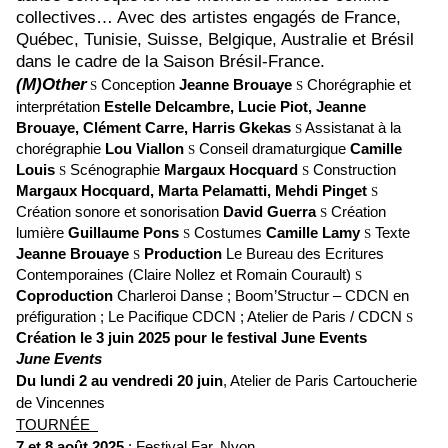
collectives… Avec des artistes engagés de France,
Québec, Tunisie, Suisse, Belgique, Australie et Brésil
dans le cadre de la Saison Brésil-France.
(M)Other
Conception
Jeanne Brouaye
Chorégraphie et
S
S
interprétation
Estelle Delcambre, Lucie Piot, Jeanne
Brouaye, Clément Carre, Harris Gkekas
Assistanat à la
S
chorégraphie
Lou Viallon
Conseil dramaturgique
Camille
S
Louis
Scénographie
Margaux Hocquard
Construction
S
S
Margaux Hocquard, Marta Pelamatti, Mehdi Pinget
S
Création sonore et sonorisation
David Guerra
Création
S
lumière
Guillaume Pons
Costumes
Camille Lamy
Texte
S
S
Jeanne Brouaye
Production
Le Bureau des Ecritures
S
Contemporaines (Claire Nollez et Romain Courault)
S
Coproduction
Charleroi Danse ; Boom’Structur – CDCN en
préfiguration ; Le Pacifique CDCN ; Atelier de Paris / CDCN
S
Création le 3 juin 2025 pour le festival June Events
June Events
Du lundi 2 au vendredi 20 juin
, Atelier de Paris Cartoucherie
de Vincennes
TOURNÉE
7 et 8 août 2025
: Festival Far, Nyon