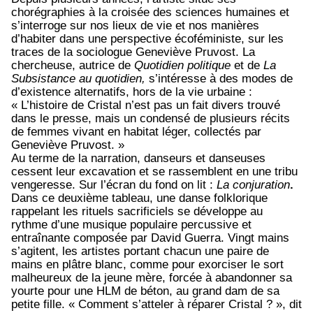
chorégraphies à la croisée des sciences humaines et
s’interroge sur nos lieux de vie et nos manières
d’habiter dans une perspective écoféministe,
sur les
traces de la sociologue Geneviève Pruvost. La
chercheuse, autrice de
Quotidien politique
et de
La
Subsistance au quotidien,
s’intéresse à des modes de
d’existence alternatifs, hors de la vie urbaine :
« L’histoire de Cristal
n’est pas un fait divers trouvé
dans le presse, mais un condensé de plusieurs récits
de femmes vivant en habitat léger, collectés par
Geneviève Pruvost. »
Au terme de la narration, danseurs et danseuses
cessent leur excavation et se rassemblent en une tribu
vengeresse. Sur l’écran du fond on lit :
La conjuration
.
Dans ce deuxième tableau,
une danse folklorique
rappelant les rituels sacrificiels se développe au
rythme d’une musique populaire percussive et
entraînante composée par David Guerra. Vingt mains
s’agitent, les artistes portant chacun une paire de
mains en plâtre blanc, comme pour exorciser le sort
malheureux de la jeune mère, forcée à abandonner sa
yourte pour une HLM de béton, au grand dam de sa
petite fille. « Comment s’atteler à réparer Cristal ? », dit