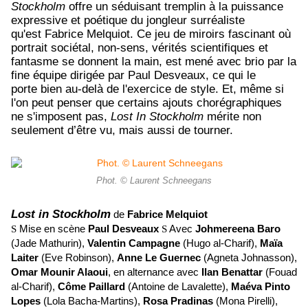
Stockholm
offre un séduisant tremplin à la puissance
expressive et poétique du jongleur surréaliste
qu'est Fabrice Melquiot
. Ce jeu de miroirs fascinant où
portrait sociétal, non-sens, vérités scientifiques et
fantasme se donnent la main, est mené avec brio par la
fine équipe dirigée par Paul Desveaux, ce qui le
porte bien au-delà de l'exercice de style. Et, même si
l'on peut penser que certains ajouts chorégraphiques
ne s'imposent pas,
Lost In Stockholm
mérite non
seulement d’être vu, mais aussi de tourner.
Phot. © Laurent Schneegans
Lost in Stockholm
de
Fabrice Melquiot
Mise en scène
Paul Desveaux
Avec
Johmereena Baro
S
S
(Jade Mathurin),
Valentin Campagne
(Hugo al-Charif),
Maïa
Laiter
(Eve Robinson),
Anne Le Guernec
(Agneta Johnasson),
Omar Mounir Alaoui
, en alternance avec
Ilan Benattar
(Fouad
al-Charif),
Côme Paillard
(Antoine de Lavalette),
Maéva Pinto
Lopes
(Lola Bacha-Martins),
Rosa Pradinas
(Mona Pirelli),