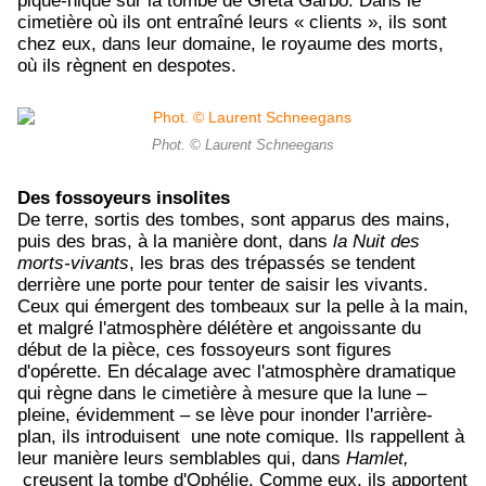
pique-nique sur la tombe de Greta Garbo.
Dans le
cimetière où ils ont entraîné leurs « clients », ils sont
chez eux, dans leur domaine, le royaume des morts,
où ils règnent en despotes.
Phot. © Laurent Schneegans
Des fossoyeurs insolites
De terre, sortis des tombes, sont apparus des mains,
puis des bras, à la manière dont, dans
la Nuit des
morts-vivants
, les bras des trépassés se tendent
derrière une porte pour tenter de saisir les vivants.
Ceux qui émergent des tombeaux sur la pelle à la main,
et malgré l'atmosphère délétère et angoissante du
début de la pièce, ces fossoyeurs sont figures
d'opérette. En décalage avec l'atmosphère dramatique
qui règne dans le cimetière à mesure que la lune –
pleine, évidemment – ​​se lève pour inonder l'arrière-
plan, ils introduisent
une note comique. Ils rappellent à
leur manière leurs semblables qui, dans
Hamlet,
creusent la tombe d'Ophélie. Comme eux, ils apportent