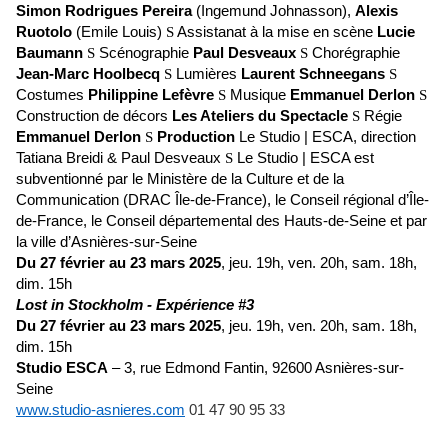
Simon Rodrigues Pereira
(Ingemund Johnasson),
Alexis
Ruotolo
(Emile Louis)
Assistanat à la mise en scène
Lucie
S
Baumann
Scénographie
Paul Desveaux
Chorégraphie
S
S
Jean-Marc Hoolbecq
Lumières
Laurent Schneegans
S
S
Costumes
Philippine Lefèvre
Musique
Emmanuel Derlon
S
S
Construction de décors
Les Ateliers du Spectacle
Régie
S
Emmanuel Derlon
Production
Le Studio | ESCA, direction
S
Tatiana Breidi & Paul Desveaux
Le Studio | ESCA est
S
subventionné par le Ministère de la Culture et de la
Communication (DRAC Île-de-France), le Conseil régional d’Île-
de-France, le Conseil départemental des Hauts-de-Seine et par
la ville d’Asnières-sur-Seine
Du 27 février au 23 mars 2025
, jeu. 19h, ven. 20h, sam. 18h,
dim. 15h
Lost in Stockholm - Expérience #3
Du 27 février au 23 mars 2025
, jeu. 19h, ven. 20h, sam. 18h,
dim. 15h
Studio ESCA
– 3, rue Edmond Fantin, 92600 Asnières-sur-
Seine
www.studio-asnieres.com
01 47 90 95 33