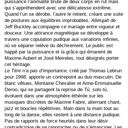
puissance l’animalité brute de deux corps en rut mais
qui s’appréhendent avec une délicatesse extrême.
Quand l’un se dérobe, l’autre le retient, créant une suite
de postures aux équilibres improbables.
Allelujah
de
Jeff Buckley a
ccompagne ce mariage entre vigueur et
douceur. Une attirance magnétique
se développe à
travers une copulation pudique aux variations infinies,
où se séparer relève du déchirement. Le public est
happé par la puissance et la grâce qui émanent de
Maxime Aubert et José Meireles, tout désignés porter
cet héritage.
Le Titre n’a pas d’importance
, créé par Thomas Lebrun
pour
1998,
apporte un contrepoint au duo masculin. De
blanc vêtues, Montaine Chevalier et Anne-Emmanuelle
Deroo, qui se partagent la reprise de
Tú, solo
tú
,
évoluent
dans une atmosphère éthérée sur les
musiques discrètes de
Maxime Fabre, alternant chant,
jazz et boucles répétitives.
Main dans la main tout au
long de la danse, elles
restent à une distance pudique.
Pas de rapports de force heurtés dans leur désir
contradictoire de se rapprocher ou de s’émanciper. Les