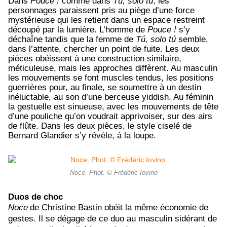
Dans
Pouce !
comme dans
Tú, solo tú
, les
personnages paraissent pris au piège d’une force
mystérieuse qui les retient dans un espace restreint
découpé par la lumière. L’homme de
Pouce !
s’y
déchaîne tandis que la femme de
Tú, solo tú
semble,
dans l’attente, chercher un point de fuite. Les deux
pièces obéissent à une construction similaire,
méticuleuse
, mais les approches diffèrent. Au
masculin
les mouvements se font muscles tendus, les positions
guerrières pour, au finale, se soumettre à un destin
inéluctable, au son d’une berceuse yiddish. Au féminin
la gestuelle est sinueuse, avec les mouvements de tête
d’une pouliche qu’on voudrait apprivoiser, sur des airs
de flûte.
Dans les deux pièces, le
style ciselé de
Bernard Glandier s’y révèle, à la loupe.
Noce. Phot. © Frédéric Iovino
Duos de choc
Noce
de Christine Bastin obéit la même économie de
gestes. Il se dégage de ce duo au masculin sidérant de