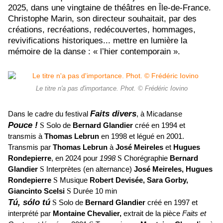
2025, dans une vingtaine de théâtres en Île-de-France.
Christophe Marin, son directeur souhaitait, par des
créations, recréations, redécouvertes, hommages,
revivifications historiques... mettre en lumière la
mémoire de la danse : « l’hier contemporain ».
Le titre n'a pas d'importance. Phot. © Frédéric Iovino
Faits divers
Dans le cadre du festival
, à Micadanse
Pouce !
S
Solo de
Bernard Glandier
créé en 1994 et
transmis à
Thomas Lebrun
en 1998 et légué en 2001.
Transmis par
Thomas Lebrun
à
José Meireles
et
Hugues
Rondepierre
, en 2024 pour
1998
S
Chorégraphie
Bernard
Glandier
S
Interprètes (en alternance)
José Meireles, Hugues
Rondepierre
S
Musique
Robert Devisée, Sara Gorby,
Giancinto Scelsi
S
Durée 10 min
Tú, sólo tú
S
Solo de
Bernard Glandier
créé en 1997 et
interprété par
Montaine Chevalier,
extrait de la pièce
Faits et