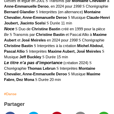
Gestes
et légué en 2001
S
Transmis par
Montaine Chevalier
à
Anne-Emmanuelle Deroo
, en 2024 pour
1998
S
Chorégraphie
Bernard Glandier
S
Interprètes (en alternance)
Montaine
Chevalier, Anne-Emmanuelle Deroo
S
Musique
Claude-Henri
Joubert, Jiacinto
Scelsi
S
Durée 11 min
Noce
S
Duo de
Christine Bastin
créé en 1999 pour la pièce
Be
S
Transmis par
Christine Bastin
et Pascal Allio à
Maxime
Aubert
et
José Meireles
en 2024 pour
1998
S
Chorégraphie
Christine Bastin
S
Interprètes à la création
Michel Abdoul,
Pascal Allio
S
Interprètes
Maxime Aubert, José Meireles
S
Musique
Jeff Buckley
S
Durée 15 min
Le titre n’a pas d’importance
(création 2024)
S
Chorégraphie
Thomas Lebrun
S
Interprètes
Montaine
Chevalier, Anne-Emmanuelle Deroo
S
Musique
Maxime
Fabre, Dez Mona
S
Durée 20 min
#Danse
Partager