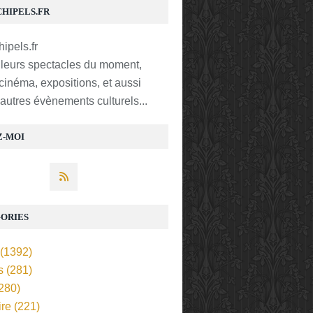
CHIPELS.FR
lleurs spectacles du moment,
 cinéma, expositions, et aussi
t autres évènements culturels...
Z-MOI
ORIES
(1392)
s
(281)
280)
ire
(221)