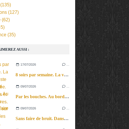
(135)
ions
(127)
e
(62)
5)
nce
(35)
IMEREZ AUSSI :
17/07/2026
…
8 soirs par semaine. La vie d’artiste en tournée. Ses joies et ses galères.
09/07/2026
…
Par les bouches. Au bord des lèvres et sur le bout des langues.
09/07/2026
…
Sans faire de bruit. Dans le microcosme du quotidien, l’exploration théâtrale de la perception sonore.