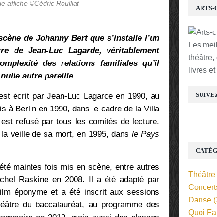
e affiche ©Cédric Roulliat
ARTS-
scène de Johanny Bert que s’installe l’un
Les mei
tre de Jean-Luc Lagarde, véritablement
théâtre,
mplexité des relations familiales qu’il
livres e
nulle autre pareille.
SUIVE
est écrit par Jean-Luc Lagarce en 1990, au
is à Berlin en 1990, dans le cadre de la Villa
 est refusé par tous les comités de lecture.
à la veille de sa mort, en 1995, dans
le Pays
CATÉG
été maintes fois mis en scène, entre autres
Théâtre
chel Raskine en 2008. Il a été adapté par
Concert
ilm éponyme et a été inscrit aux sessions
Danse
(
éâtre du baccalauréat, au programme des
Quoi Fa