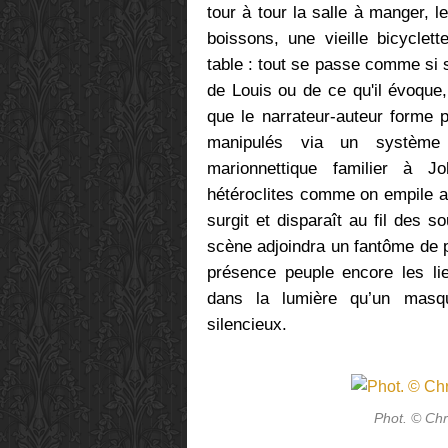
tour à tour la salle à manger, l
boissons, une vieille bicyclet
table : tout se passe comme si 
de Louis ou de ce qu'il évoque
que le narrateur-auteur forme 
manipulés via un système 
marionnettique familier à J
hétéroclites comme on empile au
surgit et disparaît au fil des 
scène adjoindra un fantôme de pl
présence peuple encore les lie
dans la lumière qu’un masqu
silencieux.
Phot. © Ch