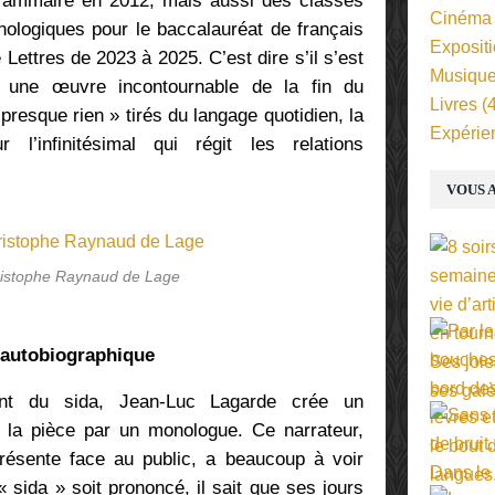
Grammaire en 2012, mais aussi des classes
Cinéma
nologiques pour le baccalauréat de français
Exposit
ettres de 2023 à 2025. C’est dire s’il s’est
Musiqu
 une œuvre incontournable de la fin du
Livres
(4
 presque rien » tirés du langage quotidien, la
Expérie
 l’infinitésimal qui régit les relations
VOUS A
ristophe Raynaud de Lage
t autobiographique
teint du sida, Jean-Luc Lagarde crée un
 la pièce par un monologue. Ce narrateur,
résente face au public, a beaucoup à voir
 sida » soit prononcé, il sait que ses jours