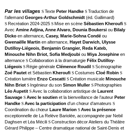
Par les villages
Texte
Peter Handke
Traduction de
S
S
l’allemand
Georges-Arthur Goldschmidt
(éd. Gallimard)
Recréation 2024-2025
Mise en scène
Sébastien Kheroufi
S
S
S
Avec
Amine Adjina, Anne Alvaro, Dounia Boukersi
ou
Bilaly
Dicko
en alternance
, Casey, Marie-Sohna Condé
ou
Gwenaëlle Martin
en alternance,
Hayet Darwich, Ulysse
Dutilloy-Liégeois, Benjamin Grangier, Reda Kateb,
Minouche Nihn Briot, Sofia Medjoubi
ou
Miya Josephine
en
alternance
Collaboration à la dramaturgie
Félix Dutilloy-
S
Liégeois
Régie générale
Clémence Roudil
Scénographie
S
S
Zoé Pautet
et Sébastien
Kheroufi
Costumes
Cloé Robin
S
S
Création lumière
Enzo Cescatti
Création musicale
Minouche
S
Nihn Briot
Ingénieur du son
Simon Muller
Photographies
S
S
Léo Aupetit
Avec la collaboration artistique de
Laurent
S
Sauvage
Avec le soutien
et la bienveillance de l’auteur
Peter
S
Handke
Avec la participation
d’un chœur d’amateurs
S
S
Coordination du chœur
Laure Marion
Avec la présence
S
exceptionnelle de La Relève Bariolée, accompagnée par Nebil
Daghsen et Léa Mécili
Construction décor Ateliers du Théâtre
S
Gérard Philippe – Centre dramatique national de Saint-Denis et