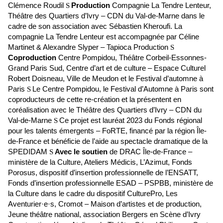
Clémence Roudil
Production
Compagnie La Tendre Lenteur,
S
Théâtre des Quartiers d’Ivry – CDN du Val-de-Marne dans le
cadre de son association avec Sébastien Kheroufi. La
compagnie La Tendre Lenteur est accompagnée par Céline
Martinet & Alexandre Slyper – Tapioca Production
S
Coproduction
Centre Pompidou, Théâtre Corbeil-Essonnes-
Grand Paris Sud, Centre d’art et de culture – Espace Culturel
Robert Doisneau, Ville de Meudon et le Festival d’automne à
Paris
Le Centre Pompidou, le Festival d’Automne à Paris sont
S
coproducteurs de cette re-création et la présentent en
coréalisation avec le Théâtre des Quartiers d’Ivry – CDN du
Val-de-Marne
Ce projet est lauréat 2023 du Fonds régional
S
pour les talents émergents – FoRTE, financé par la région Île-
de-France et bénéficie de l’aide au spectacle dramatique de la
SPEDIDAM
Avec le soutien
de DRAC Île-de-France –
S
ministère de la Culture, Ateliers Médicis, L’Azimut, Fonds
Porosus, dispositif d’insertion professionnelle de l’ENSATT,
Fonds d’insertion professionnelle ESAD – PSPBB, ministère de
la Culture dans le cadre du dispositif CulturePro, Les
Aventurier·e·s, Cromot – Maison d’artistes et de production,
Jeune théâtre national, association Bergers en Scène d’Ivry