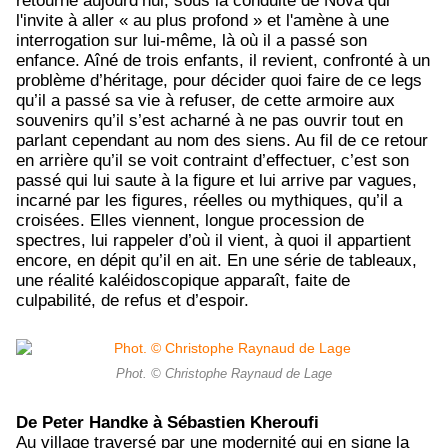
retourne aujourd’hui, sous la conduite de Nova qui
l'invite à aller « au plus profond » et l'amène à une
interrogation sur lui-même, là où il a passé son
enfance. Aîné de trois enfants, il revient, confronté à un
problème d’héritage, pour décider quoi faire de ce legs
qu’il a passé sa vie à refuser, de cette armoire aux
souvenirs qu’il s’est acharné à ne pas ouvrir tout en
parlant cependant au nom des siens. Au fil de ce retour
en arrière qu’il se voit contraint d’effectuer, c’est son
passé qui lui saute à la figure et lui arrive par vagues,
incarné par les figures, réelles ou mythiques, qu’il a
croisées. Elles viennent, longue procession de
spectres, lui rappeler d’où il vient, à quoi il appartient
encore, en dépit qu’il en ait. En une série de tableaux,
une réalité kaléidoscopique apparaît, faite de
culpabilité, de refus et d’espoir.
Phot. © Christophe Raynaud de Lage
De Peter Handke à Sébastien Kheroufi
Au village traversé par une modernité qui en signe la