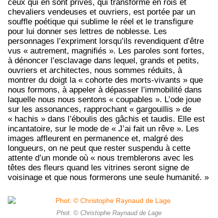
ceux qui en sont privés, qui transforme en rois et
chevaliers vendeuses et ouvriers, est portée par un
souffle poétique qui sublime le réel et le transfigure
pour lui donner ses lettres de noblesse. Les
personnages l’expriment lorsqu’ils revendiquent d’être
vus « autrement, magnifiés ». Les paroles sont fortes,
à dénoncer l’esclavage dans lequel, grands et petits,
ouvriers et architectes, nous sommes réduits, à
montrer du doigt la « cohorte des morts-vivants » que
nous formons, à appeler à dépasser l’immobilité dans
laquelle nous nous sentons « coupables ». L’ode joue
sur les assonances, rapprochant « gargouillis » de
« hachis » dans l’éboulis des gâchis et taudis. Elle est
incantatoire, sur le mode de « J’ai fait un rêve ». Les
images affleurent en permanence et, malgré des
longueurs, on ne peut que rester suspendu à cette
attente d’un monde où « nous tremblerons avec les
têtes des fleurs quand les vitrines seront signe de
voisinage et que nous formerons une seule humanité. »
Phot. © Christophe Raynaud de Lage