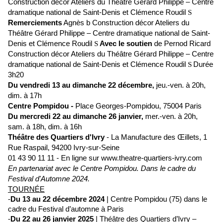
Construction décor Ateliers du Théâtre Gérard Philippe – Centre
dramatique national de Saint-Denis et Clémence Roudil
S
Remerciements
Agnès b Construction décor Ateliers du
Théâtre Gérard Philippe – Centre dramatique national de Saint-
Denis et Clémence Roudil
Avec le soutien
de Pernod Ricard
S
Construction décor Ateliers du Théâtre Gérard Philippe – Centre
dramatique national de Saint-Denis et Clémence Roudil
Durée
S
3h20
Du vendredi 13 au dimanche 22 décembre,
jeu.-ven. à 20h,
dim. à 17h
Centre Pompidou -
Place Georges-Pompidou, 75004 Paris
Du mercredi 22 au dimanche 26 janvier,
mer.-ven. à 20h,
sam. à 18h, dim. à 16h
Théâtre des Quartiers d'Ivry
- La Manufacture des Œillets, 1
Rue Raspail, 94200 Ivry-sur-Seine
01 43 90 11 11 - En ligne sur www.theatre-quartiers-ivry.com
En partenariat avec le Centre Pompidou. Dans le cadre du
Festival d'Automne 2024.
TOURNÉE
-
Du 13 au 22 décembre 2024
| Centre Pompidou (75) dans le
cadre du Festival d’automne à Paris
-
Du 22 au 26 janvier 2025
| Théâtre des Quartiers d’Ivry –