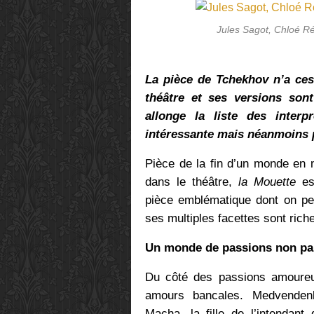
Jules Sagot, Chloé R
La pièce de Tchekhov n’a ces
théâtre et ses versions son
allonge la liste des interp
intéressante mais néanmoins 
Pièce de la fin d’un monde en
dans le théâtre,
la Mouette
es
pièce emblématique dont on peut
ses multiples facettes sont riche
Un monde de passions non pa
Du côté des passions amoureu
amours bancales. Medvendenk
Macha, la fille de l’intendant 