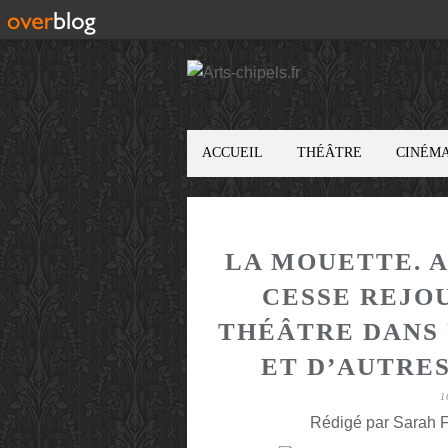
ACCUEIL
THÉÂTRE
CINÉM
LA MOUETTE. A
CESSE REJOU
THÉÂTRE DANS 
ET D’AUTRES
1
Rédigé par Sarah F