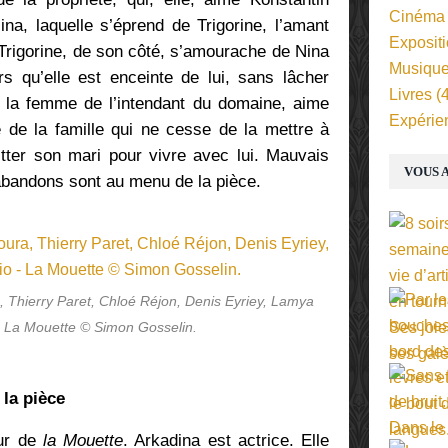
Cinéma
na, laquelle s’éprend de Trigorine, l’amant
Exposit
 Trigorine, de son côté, s’amourache de Nina
Musiqu
rs qu’elle est enceinte de lui, sans lâcher
Livres
(4
 la femme de l’intendant du domaine, aime
Expérie
de la famille qui ne cesse de la mettre à
uitter son mari pour vivre avec lui. Mauvais
VOUS A
 abandons sont au menu de la pièce.
, Thierry Paret, Chloé Réjon, Denis Eyriey, Lamya
 La Mouette © Simon Gosselin.
 la pièce
œur de
la Mouette
. Arkadina est actrice. Elle