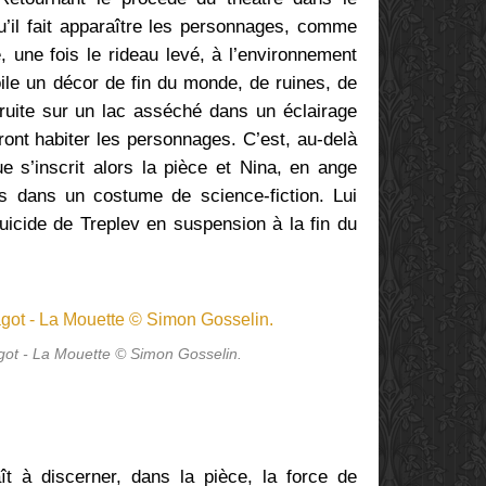
qu’il fait apparaître les personnages, comme
, une fois le rideau levé, à l’environnement
oile un décor de fin du monde, de ruines, de
uite sur un lac asséché dans un éclairage
ront habiter les personnages. C’est, au-delà
e s’inscrit alors la pièce et Nina, en ange
irs dans un costume de science-fiction. Lui
icide de Treplev en suspension à la fin du
got - La Mouette © Simon Gosselin.
t à discerner, dans la pièce, la force de