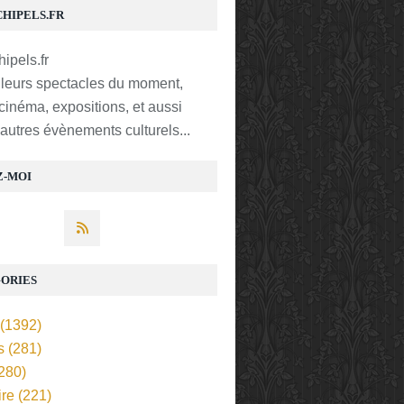
CHIPELS.FR
lleurs spectacles du moment,
 cinéma, expositions, et aussi
t autres évènements culturels...
Z-MOI
ORIES
(1392)
s
(281)
280)
ire
(221)