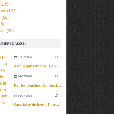
(135)
ions
(127)
e
(62)
5)
nce
(35)
IMEREZ AUSSI :
17/07/2026
…
8 soirs par semaine. La vie d’artiste en tournée. Ses joies et ses galères.
09/07/2026
…
Par les bouches. Au bord des lèvres et sur le bout des langues.
09/07/2026
…
Sans faire de bruit. Dans le microcosme du quotidien, l’exploration théâtrale de la perception sonore.