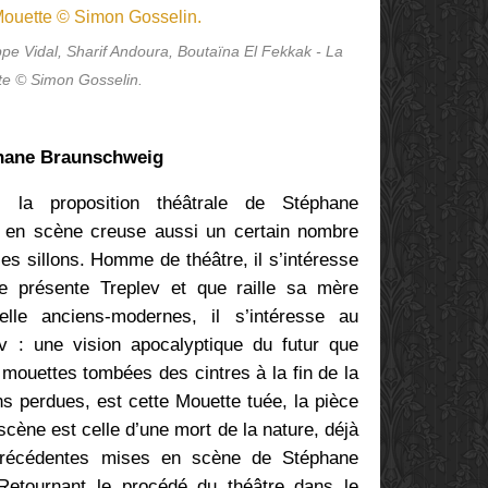
pe Vidal, Sharif Andoura, Boutaïna El Fekkak - La
e © Simon Gosselin.
hane Braunschweig
 la proposition théâtrale de Stéphane
 en scène creuse aussi un certain nombre
les sillons. Homme de théâtre, il s’intéresse
e présente Treplev et que raille sa mère
elle anciens-modernes, il s’intéresse au
v : une vision apocalyptique du futur que
 mouettes tombées des cintres à la fin de la
ns perdues, est cette Mouette tuée, la pièce
scène est celle d’une mort de la nature, déjà
récédentes mises en scène de Stéphane
Retournant le procédé du théâtre dans le