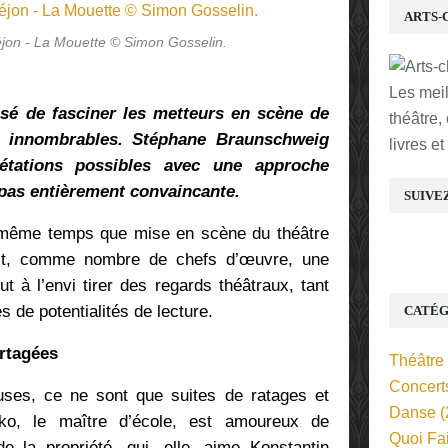
ARTS-
éjon - La Mouette © Simon Gosselin.
Les mei
sé de fasciner les metteurs en scène de
théâtre,
t innombrables. Stéphane Braunschweig
livres e
rétations possibles avec une approche
pas entièrement convaincante.
SUIVE
 même temps que mise en scène du théâtre
t, comme nombre de chefs d’œuvre, une
 à l’envi tirer des regards théâtraux, tant
s de potentialités de lecture.
CATÉG
rtagées
Théâtre
Concert
ses, ce ne sont que suites de ratages et
Danse
(
o, le maître d’école, est amoureux de
Quoi Fa
de la propriété, qui, elle, aime Konstantin