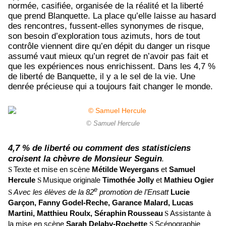
normée, casifiée, organisée de la réalité et la liberté
que prend Blanquette. La place qu’elle laisse au hasard
des rencontres, fussent-elles synonymes de risque,
son besoin d’exploration tous azimuts, hors de tout
contrôle viennent dire qu’en dépit du danger un risque
assumé vaut mieux qu’un regret de n’avoir pas fait et
que les expériences nous enrichissent. Dans les 4,7 %
de liberté de Banquette, il y a le sel de la vie. Une
denrée précieuse qui a toujours fait changer le monde.
© Samuel Hercule
4,7
% de liberté
ou comment des statisticiens
croisent la chèvre de Monsieur Seguin
.
Texte et mise en scène
Métilde Weyergans
et
Samuel
S
Hercule
Musique originale
Timothée Jolly
et
Mathieu Ogier
S
e
Avec les élèves de la 82
promotion de l’Ensatt
Lucie
S
Garçon, Fanny Godel-Reche, Garance Malard, Lucas
Martini, Matthieu Roulx, Séraphin
Rousseau
Assistante à
S
la mise en scène
Sarah Delaby-Rochette
Scénographie
S