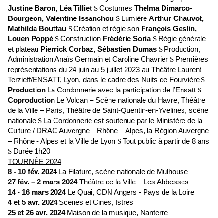
Justine Baron, Léa Tilliet
Costumes
Thelma Dimarco-
S
Bourgeon, Valentine Issanchou
Lumière
Arthur Chauvot,
S
Mathilda Bouttau
Création et régie son
François Geslin,
S
Louen Poppé
Construction
Frédéric Soria
Régie générale
S
S
et plateau
Pierrick Corbaz, Sébastien Dumas
Production,
S
Administration Anaïs Germain et Caroline Chavrier
Premières
S
représentations du 24 juin au 5 juillet 2023 au Théâtre Laurent
Terzieff/ENSATT, Lyon, dans le cadre des Nuits de Fourvière
S
Production
La Cordonnerie avec la participation de l’Ensatt
S
Coproduction
Le Volcan – Scène nationale du Havre, Théâtre
de la Ville – Paris, Théâtre de Saint-Quentin-en-Yvelines, scène
nationale
La Cordonnerie est soutenue par le Ministère de la
S
Culture / DRAC Auvergne –
Rhône – Alpes, la Région Auvergne
– Rhône - Alpes et la Ville de Lyon
Tout public à partir de 8 ans
S
Durée 1h20
S
TOURNÉE 2024
8 - 10 fév. 2024
La Filature, scène nationale de
Mulhouse
27 fév. – 2 mars 2024
Théâtre de la Ville – Les Abbesses
14 - 16 mars
2024
Le Quai, CDN
Angers
- Pays de la Loire
4 et 5 avr. 2024
Scènes et Cinès,
Istres
25 et 26 avr. 2024
Maison de la musique,
Nanterre