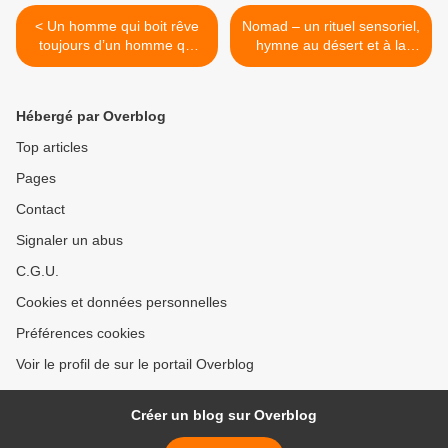
< Un homme qui boit rêve
Nomad – un rituel sensoriel,
toujours d’un homme qui
hymne au désert et à la
l'écoute. Un hymne à une
résilience, saisissant ! >
amitié sans frontière.
Hébergé par Overblog
Top articles
Pages
Contact
Signaler un abus
C.G.U.
Cookies et données personnelles
Préférences cookies
Voir le profil de sur le portail Overblog
Créer un blog sur Overblog