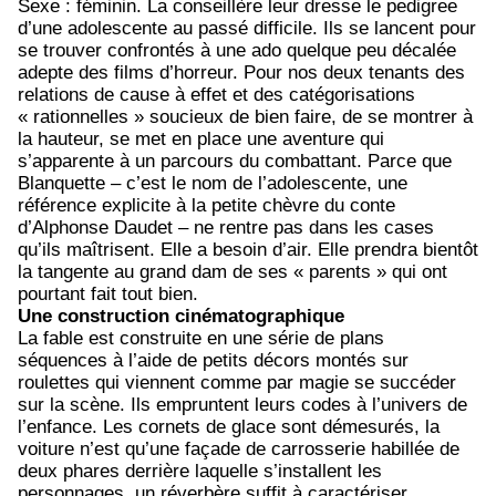
Sexe : féminin. La conseillère leur dresse le pedigree
d’une adolescente au passé difficile. Ils se lancent pour
se trouver confrontés à une ado quelque peu décalée
adepte des films d’horreur. Pour nos deux tenants des
relations de cause à effet et des catégorisations
« rationnelles » soucieux de bien faire, de se montrer à
la hauteur, se met en place une aventure qui
s’apparente à un parcours du combattant. Parce que
Blanquette – c’est le nom de l’adolescente, une
référence explicite à la petite chèvre du conte
d’Alphonse Daudet – ne rentre pas dans les cases
qu’ils maîtrisent. Elle a besoin d’air. Elle prendra bientôt
la tangente au grand dam de ses « parents » qui ont
pourtant fait tout bien.
Une construction cinématographique
La fable est construite en une série de plans
séquences à l’aide de petits décors montés sur
roulettes qui viennent comme par magie se succéder
sur la scène. Ils empruntent leurs codes à l’univers de
l’enfance. Les cornets de glace sont démesurés, la
voiture n’est qu’une façade de carrosserie habillée de
deux phares derrière laquelle s’installent les
personnages, un réverbère suffit à caractériser