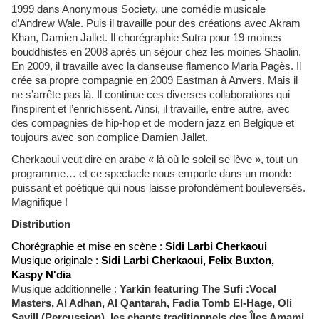
1999 dans Anonymous Society, une comédie musicale
d’Andrew Wale. Puis il travaille pour des créations avec Akram
Khan, Damien Jallet. Il chorégraphie Sutra pour 19 moines
bouddhistes en 2008 après un séjour chez les moines Shaolin.
En 2009, il travaille avec la danseuse flamenco Maria Pagès. Il
crée sa propre compagnie en 2009 Eastman à Anvers. Mais il
ne s’arrête pas là. Il continue ces diverses collaborations qui
l’inspirent et l’enrichissent. Ainsi, il travaille, entre autre, avec
des compagnies de hip-hop et de modern jazz en Belgique et
toujours avec son complice Damien Jallet.
Cherkaoui veut dire en arabe « là où le soleil se lève », tout un
programme… et ce spectacle nous emporte dans un monde
puissant et poétique qui nous laisse profondément bouleversés.
Magnifique !
Distribution
Chorégraphie et mise en scène :
Sidi Larbi Cherkaoui
Musique originale :
Sidi Larbi Cherkaoui, Felix Buxton,
Kaspy N'dia
Musique additionnelle :
Yarkin featuring The Sufi :Vocal
Masters, Al Adhan, Al Qantarah, Fadia Tomb El-Hage, Oli
Savill (Percussion), les chants traditionnels des Îles Amami