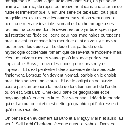
omniprésente. Dans la gestuelle des danseurs, on passe de
animé à inanimé, du repos au mouvement dans une alternance
fluide et ininterrompue. C’est une série de tableaux, tous plus
magnifiques les uns que les autres mais où on sent aussi la
peur, une menace invisible. Nomad est un hommage à ses
racines marocaines dont le désert est un symbole spécifique
qui représente l’idée de liberté pour nos imaginaires européens
mais « c’est un espace très meurtrier et si on veut y survivre il
faut trouver les codes ». Le désert fait partie de cette
mythologie occidentale romantique de l’aventure moderne mais
c’est un univers rude et sauvage où la survie parfois est
implacable. Aussi, trouver les codes pour survivre y est
impératif. Et c’est peut-être l’idée sous-jacente du spectacle
finalement. Lorsque l’on devient Nomad, parfois on le choisit
mais bien souvent on le subit. Et cette obligation de survie
passe par comprendre le mode de fonctionnement de l’endroit
où on est. Sidi Larbi Cherkaoui parle de géographie et de
paysage plutôt que de culture. Par sa danse, Il décrit le monde
qui est autour de lui et c’est cette géographie qui l’intéresse et
qu’il nous raconte.
On pense bien évidement au Butô et à Maguy Marin et aussi au
soufi. Sidi Larbi Cherkaoui évoque aussi le Kabuki. Dans ce