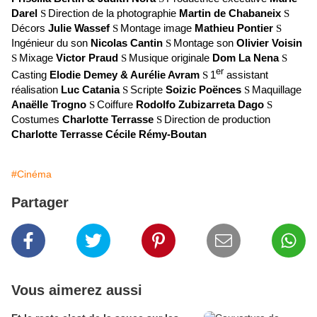
Darel
Direction de la photographie
Martin de Chabaneix
S
S
Décors
Julie Wassef
Montage image
Mathieu Pontier
S
S
Ingénieur du son
Nicolas Cantin
Montage son
Olivier Voisin
S
Mixage
Victor Praud
Musique originale
Dom La Nena
S
S
S
er
Casting
Elodie Demey & Aurélie Avram
1
assistant
S
réalisation
Luc Catania
Scripte
Soizic Poënces
Maquillage
S
S
Anaëlle Trogno
Coiffure
Rodolfo Zubizarreta Dago
S
S
Costumes
Charlotte Terrasse
Direction de production
S
Charlotte Terrasse Cécile Rémy-Boutan
#Cinéma
Partager
Vous aimerez aussi