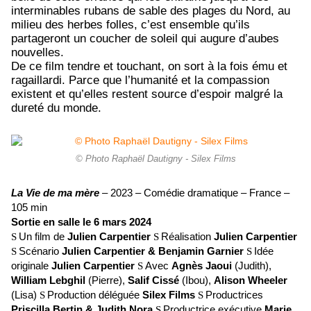
interminables rubans de sable des plages du Nord, au
milieu des herbes folles, c’est ensemble qu’ils
partageront un coucher de soleil qui augure d’aubes
nouvelles.
De ce film tendre et touchant, on sort à la fois ému et
ragaillardi. Parce que l’humanité et la compassion
existent et qu’elles restent source d’espoir malgré la
dureté du monde.
© Photo Raphaël Dautigny - Silex Films
La Vie de ma mère
– 2023 – Comédie dramatique – France –
105 min
Sortie en salle le 6 mars
2024
Un film de
Julien
Carpentier
Réalisation
Julien Carpentier
S
S
Scénario
Julien Carpentier & Benjamin Garnier
Idée
S
S
originale
Julien Carpentier
Avec
Agnès Jaoui
(Judith),
S
William Lebghil
(Pierre),
Salif Cissé
(Ibou),
Alison Wheeler
(Lisa)
Production déléguée
Silex Films
Productrices
S
S
Priscilla Bertin & Judith Nora
Productrice exécutive
Marie
S