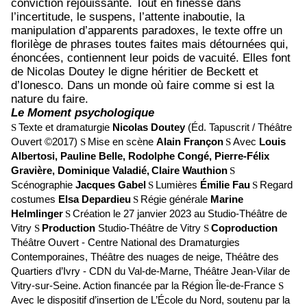
conviction réjouissante. Tout en finesse dans
l’incertitude, le suspens, l’attente inaboutie, la
manipulation d’apparents paradoxes, le texte offre un
florilège de phrases toutes faites mais détournées qui,
énoncées, contiennent leur poids de vacuité. Elles font
de Nicolas Doutey le digne héritier de Beckett et
d’Ionesco. Dans un monde où faire comme si est la
nature du faire.
Le Moment psychologique
Texte et dramaturgie
Nicolas Doutey
(
Éd. Tapuscrit / Théâtre
S
Ouvert ©2017)
Mise en scène
Alain Françon
Avec
Louis
S
S
Albertosi, Pauline Belle, Rodolphe Congé, Pierre-Félix
Gravière, Dominique Valadié,
Claire Wauthion
S
Scénographie
Jacques Gabel
Lumières
Émilie Fau
Regard
S
S
costumes
Elsa Depardieu
Régie générale
Marine
S
Helmlinger
Création le 27 janvier 2023 au Studio-Théâtre de
S
Vitry
Production
Studio-Théâtre de Vitry
Coproduction
S
S
Théâtre Ouvert - Centre National des Dramaturgies
Contemporaines, Théâtre des nuages de neige, Théâtre des
Quartiers d’Ivry - CDN du Val-de-Marne, Théâtre Jean-Vilar de
Vitry-sur-Seine. Action financée par la Région Île-de-France
S
Avec le dispositif d’insertion de L’École du Nord, soutenu par la