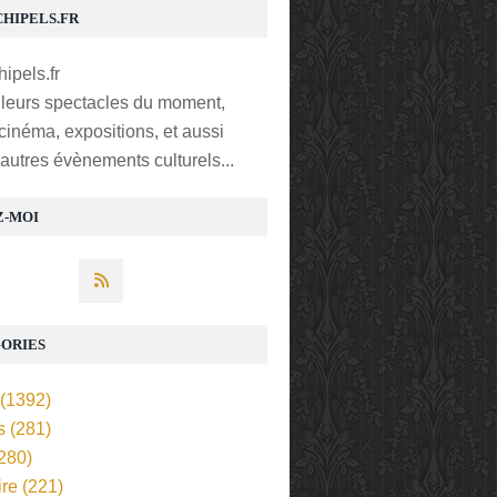
CHIPELS.FR
lleurs spectacles du moment,
 cinéma, expositions, et aussi
t autres évènements culturels...
Z-MOI
ORIES
(1392)
s
(281)
280)
ire
(221)