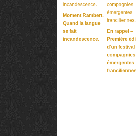
Moment Rambert.
Quand la langue
se fait
En rappel –
incandescence.
Première édi
d’un festival
compagnies
émergentes
franciliennes