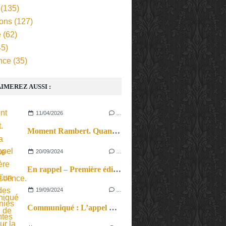
(135)
ions
(127)
e
(62)
5)
nce
(35)
IMEREZ AUSSI :
11/04/2026
…
Moment Rambert. Quand la langue se fait incandescence.
20/09/2024
…
En rappel – Première édition d’un festival des compagnies émergentes franciliennes.
19/09/2024
…
Communiqué : L’appel de Paris pour la paix au Proche-Orient lancé par des militants pacifistes palestiniens et israéliens lancé par les Guerrières de la Paix au Théâtre de la Colline