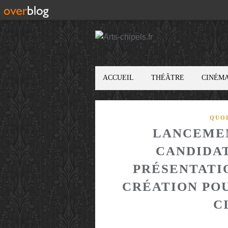
ACCUEIL
THÉÂTRE
CINÉM
QUOI
LANCEMEN
CANDIDAT
PRÉSENTATI
CRÉATION POU
C