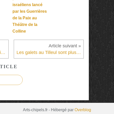
israéliens lancé
par les Guerrières
de la Paix au
Théâtre de la
Colline
Autopsie d’une photo de famille. Quand remonte à la surface de la conscience ce que notre passé refoulé a fait de nous.
Les galets au Tilleul sont plus petits qu’au Havre – un comique de l’absurde associé à une vision critique des interactions humaines dans notre société – décapant !
TICLE
Arts-chipels.fr - Hébergé par
Overblog