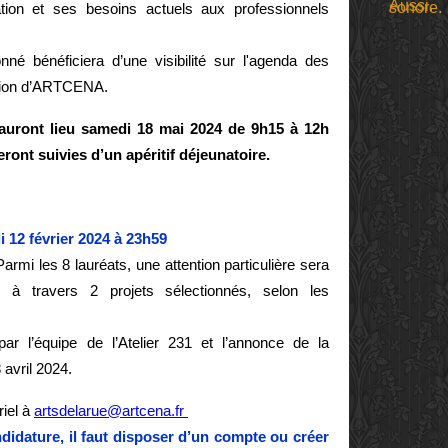
tion et ses besoins actuels aux professionnels
onné bénéficiera d’une visibilité sur l'agenda des
ation d’ARTCENA.
uront lieu samedi 18 mai 2024 de 9h15 à 12h
eront suivies d’un apéritif déjeunatoire.
i 12 février 2024 à 23h59
rmi les 8 lauréats, une attention particulière sera
 à travers 2 projets sélectionnés, selon les
ar l’équipe de l’Atelier 231 et l’annonce de la
 avril 2024.
riel à
artsdelarue@artcena.fr
didature, il faut disposer d’un compte ou créer