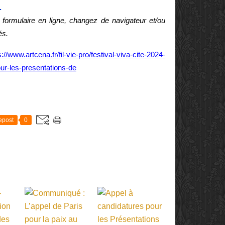
.
formulaire en ligne, changez de navigateur et/ou
és.
s://www.artcena.fr/fil-vie-pro/festival-viva-cite-2024-
ur-les-presentations-de
E
epost
0