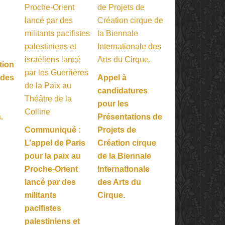
tion
 des
Appel à
candidatures
pour les
.
Présentations de
Communiqué :
Projets de
L’appel de Paris
Création cirque
pour la paix au
de la Biennale
Proche-Orient
Internationale
lancé par des
des Arts du
militants
Cirque.
pacifistes
palestiniens et