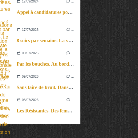
17/09/2024
…
Appel à candidatures pour les Présentations de Projets de Création cirque de la Biennale Internationale des Arts du Cirque.
17/07/2026
…
8 soirs par semaine. La vie d’artiste en tournée. Ses joies et ses galères.
09/07/2026
…
Par les bouches. Au bord des lèvres et sur le bout des langues.
09/07/2026
…
Sans faire de bruit. Dans le microcosme du quotidien, l’exploration théâtrale de la perception sonore.
08/07/2026
…
Les Résistantes. Des femmes dans la guerre. Aussi.