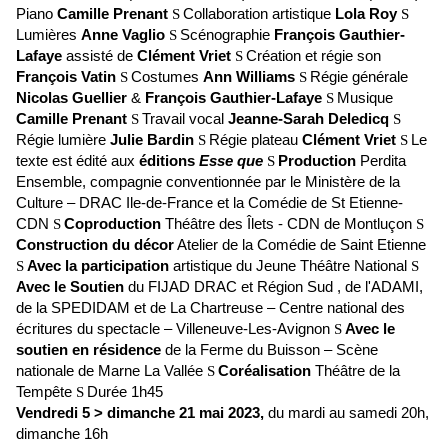
Piano
Camille Prenant
S
Collaboration artistique
Lola Roy
S
Lumières
Anne Vaglio
S
Scénographie
François Gauthier-
Lafaye
assisté de
Clément Vriet
S
Création et régie son
François Vatin
S
Costumes
Ann Williams
S
Régie générale
Nicolas Guellier
&
François Gauthier-Lafaye
S
Musique
Camille Prenant
S
Travail vocal
Jeanne-Sarah Deledicq
S
Régie lumière
Julie Bardin
S
Régie plateau
Clément Vriet
S
Le
texte est édité aux
éditions
Esse que
S
Production
Perdita
Ensemble, compagnie conventionnée par le Ministère de la
Culture – DRAC Ile-de-France et la Comédie de St Etienne-
CDN
S
Coproduction
Théâtre des Îlets - CDN de Montluçon
S
Construction du décor
Atelier de la Comédie de Saint Etienne
S
Avec la participation
artistique du Jeune Théâtre National
S
Avec le Soutien
du FIJAD DRAC et Région Sud , de l'ADAMI,
de la SPEDIDAM et de La Chartreuse – Centre national des
écritures du spectacle – Villeneuve-Les-Avignon
S
Avec le
soutien en résidence
de la Ferme du Buisson – Scène
nationale de Marne La Vallée
S
Coréalisation
Théâtre de la
Tempête
S
Durée 1h45
Vendredi 5 > dimanche 21 mai 2023,
du mardi au samedi 20h,
dimanche 16h