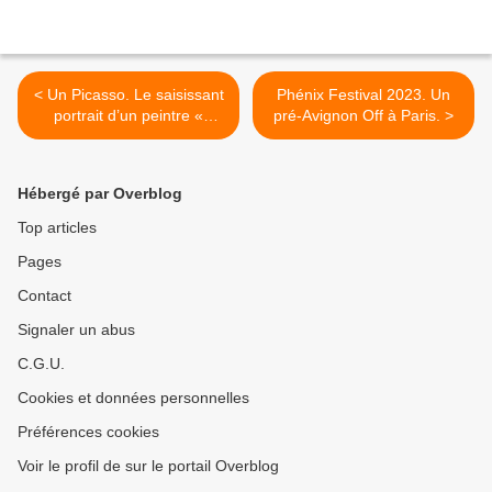
< Un Picasso. Le saisissant
Phénix Festival 2023. Un
portrait d’un peintre «
pré-Avignon Off à Paris. >
dégénéré » durant
l’Occupation.
Hébergé par Overblog
Top articles
Pages
Contact
Signaler un abus
C.G.U.
Cookies et données personnelles
Préférences cookies
Voir le profil de sur le portail Overblog