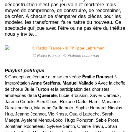
déconstruction n’est pas jeu vain et mortifère mais
moyen de comprendre, de construire, de recombiner,
de créer. À chacun de s’emparer des pièces pour les
modeler, les transformer, faire naître du nouveau. Ce
spectacle qui joue avec l'être ou ne pas être du théâtre
nous y invite…
© Radio France - © Philippe Lebruman
Playlist politique
S
Conception, écriture et mise en scène
Émilie Rousset
S
Interprétation
Anne Steffens, Manuel Vallade
S
Avec la cheffe
de chœur
Julie Furton
et la participation des choristes
amateur.es de
la Queerale,
Lucie Broussin, Xavier Cartiaux,
Jasmin Cichoki, Alex Cloos, Roxane Darlot-Harel, Marianne
Garaicoechea, Maurane Guillemoto, Sophie Hebrard, Nicolas
Hug, Jeanne Jeannot, Vic Krass, Oualid Latreche, Sarah
Maeght, Ayefemi Mehou-Loko, Hugo Poindron, Sable Prost,
Jonathan Rocheteau, Sylvère Santin, Charlie Trévu, Johan