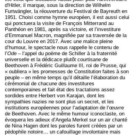
d'Hitler, il marque, sous la direction de Wilhelm
Furtwängler, la réouverture du Festival de Bayreuth en
1951. Choisi comme hymne européen, il est aussi celui
qui ponctuera la visite de François Mitterrand au
Panthéon en 1981, après sa victoire, et l’investiture
d’Emmanuel Macron, magnifiée par sa traversée de la
cour du Louvre en 2017. Avec une malice pleine
d’humour, le spectacle nous rappelle le contenu de
l’
Ode
– l’appel du poème de Schiller à la fraternité
universelle et la dédicace plutôt courtisane de
Beethoven à Frédéric Guillaume III, roi de Prusse, qui
« oubliera » les promesses de Constitution faites à son
peuple – en même temps qu’il détaille l’élaboration du
cérémonial de chacune des investitures
contemporaines et fait état des tractations assez
sordides entre Herbert von Karajan, dont les
sympathies nazies ne sont plus un secret, et les
institutions européennes pour l’adaptation de l’œuvre
de Beethoven. Avec le même humour iconoclaste, on
évoquera les adieux d’Angela Merkel sur un air chanté
de Nina Hagen dont les paroles furent créées par un
pédophile notoire… un cafouillage involontaire mais