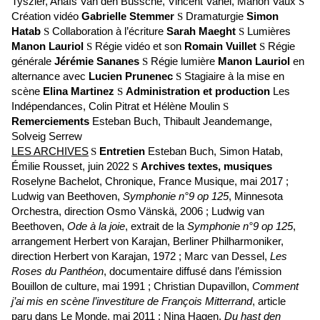
Tyszler, Anaïs Van den Bussche, Vincent Vanel, Manon Vaux
S
Création vidéo
Gabrielle Stemmer
S
Dramaturgie
Simon
Hatab
S
Collaboration à l’écriture
Sarah Maeght
S
Lumières
Manon Lauriol
S
Régie vidéo et son
Romain Vuillet
S
Régie
générale
Jérémie Sananes
S
Régie lumière
Manon Lauriol
en
alternance avec
Lucien Prunenec
S
Stagiaire à la mise en
scène
Elina Martinez
S
Administration et production
Les
Indépendances, Colin Pitrat et Hélène Moulin
S
Remerciements
Esteban Buch, Thibault Jeandemange,
Solveig Serrew
LES ARCHIVES
S
Entretien
Esteban Buch, Simon Hatab,
Émilie Rousset, juin 2022
S
Archives textes, musiques
Roselyne Bachelot, Chronique, France Musique, mai 2017 ;
Ludwig van Beethoven,
Symphonie n°9 op 125
, Minnesota
Orchestra, direction Osmo Vänskä, 2006 ; Ludwig van
Beethoven,
Ode à la joie
, extrait de la
Symphonie n°9 op 125
,
arrangement Herbert von Karajan, Berliner Philharmoniker,
direction Herbert von Karajan, 1972 ; Marc van Dessel,
Les
Roses du Panthéon
, documentaire diffusé dans l’émission
Bouillon de culture, mai 1991 ; Christian Dupavillon,
Comment
j’ai mis en scène l’investiture de François Mitterrand
, article
paru dans Le Monde, mai 2011 ; Nina Hagen,
Du hast den