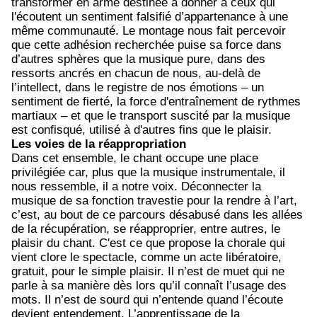
transformer en arme destinée à donner à ceux qui
l'écoutent un sentiment falsifié d’appartenance à une
même communauté. Le montage nous fait percevoir
que cette adhésion recherchée puise sa force dans
d’autres sphères que la musique pure, dans des
ressorts ancrés en chacun de nous, au-delà de
l’intellect, dans le registre de nos émotions – un
sentiment de fierté, la force d'entraînement de rythmes
martiaux –
et que le transport suscité par la musique
est confisqué, utilisé à d'autres fins que le plaisir.
Les voies de la réappropriation
Dans cet ensemble, l
e chant occupe une place
privilégiée car, plus que la musique instrumentale, il
nous ressemble, il a notre voix. Déconnecter la
musique de sa fonction travestie pour la rendre à l’art,
c’est, au bout de ce parcours désabusé dans les allées
de la récupération, se réapproprier, entre autres, le
plaisir du chant. C'est ce que propose la chorale qui
vient clore le spectacle, comme un acte libératoire,
gratuit, pour le simple plaisir.
Il n’est de muet qui ne
parle à sa manière dès lors qu’il connaît l’usage des
mots. Il n’est de sourd qui n’entende quand l’écoute
devient entendement. L’apprentissage de la