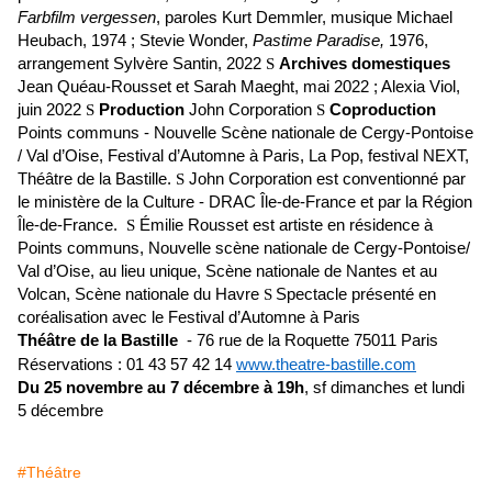
Farbfilm vergessen
, paroles Kurt Demmler, musique Michael
Heubach, 1974 ; Stevie Wonder,
Pastime Paradise,
1976,
arrangement Sylvère Santin, 2022
S
Archives domestiques
Jean Quéau-Rousset et Sarah Maeght, mai 2022 ; Alexia Viol,
juin 2022
S
Production
John Corporation
S
Coproduction
Points communs - Nouvelle Scène nationale de Cergy-Pontoise
/ Val d’Oise, Festival d’Automne à Paris, La Pop, festival NEXT,
Théâtre de la Bastille.
S
John Corporation est conventionné par
le ministère de la Culture - DRAC Île-de-France et par la Région
Île-de-France.
S
Émilie Rousset est artiste en résidence à
Points communs, Nouvelle scène nationale de Cergy-Pontoise/
Val d’Oise, au lieu unique, Scène nationale de Nantes et au
Volcan, Scène nationale du Havre
S
Spectacle présenté en
coréalisation avec le Festival d’Automne à Paris
Théâtre
d
e la Bastille
-
76 rue de la Roquette 75011 Paris
Réservations : 01 43 57 42 14
www.theatre-bastille.com
Du 25 novembre au 7 décembre à 19h
, sf dimanches et lundi
5 décembre
#Théâtre