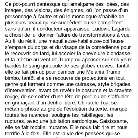
Ce pot-pourri dantesque qui amalgame des idées, des
images, des visions, des énigmes, où l’on passe d’un
personnage à l’autre et où le monologue s’habille de
plusieurs peaux qui se succèdent ou se complètent
sans qu’un fil conducteur apparaisse, Ludovic Lagarde
a choisi de lui donner l’allure de transformations à vue.
Au fil du récit, une maquilleuse-habilleuse-coiffeuse
s’empare du corps et du visage de la comédienne pour
le recouvrir de fard, lui accoler la chevelure blondasse
et la mèche au vent de Trump ou apposer sur ses yeux
bandés le sang qui coule de ses globes crevés. Tantôt
elle se fait pin-up pour camper une Melania Trump
bimbo, tantôt elle se recouvre de protections en tout
genre qui forment comme une cuirasse, style brigades
d'intervention, avant de revêtir le costume et la cravate
rouge, de se coiffer d'une tête de porc ou de s’affubler
en grimaçant d’un dentier doré. Christèle Tual se
métamorphose au gré de l’évolution du texte, marque
toutes les nuances, souligne les habillages, les
ruptures, avec une jubilation sardonique. Saisissante,
elle se fait mobile, mutante. Elle nous fait rire et nous
terrifie à la fois. Elle est la vie des pensées qui se