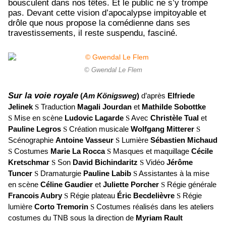
bousculent dans nos têtes. Et le public ne s’y trompe
pas. Devant cette vision d’apocalypse impitoyable et
drôle que nous propose la comédienne dans ses
travestissements, il reste suspendu, fasciné.
© Gwendal Le Flem
Sur la voie royale
(
Am Königsweg
)
d’après
Elfriede
Jelinek
S
Traduction
Magali Jourdan
et
Mathilde Sobottke
S
Mise en scène
Ludovic Lagarde
S
Avec
Christèle Tual
et
Pauline Legros
S
Création musicale
Wolfgang Mitterer
S
Scénographie
Antoine Vasseur
S
Lumière
Sébastien Michaud
S
Costumes
Marie La Rocca
S
Masques et maquillage
Cécile
Kretschmar
S
Son
David Bichindaritz
S
Vidéo
Jérôme
Tuncer
S
Dramaturgie
Pauline Labib
S
Assistantes à la mise
en scène
Céline Gaudier
et
Juliette Porcher
S
Régie générale
Francois Aubry
S
Régie plateau
Éric Becdelièvre
S
Régie
lumière
Corto Tremorin
S
Costumes réalisés dans les ateliers
costumes du TNB sous la direction de
Myriam Rault