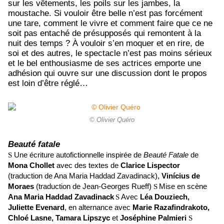
sur les vêtements, les poils sur les jambes, la
moustache. Si vouloir être belle n’est pas forcément
une tare, comment le vivre et comment faire que ce ne
soit pas entaché de présupposés qui remontent à la
nuit des temps ? À vouloir s’en moquer et en rire, de
soi et des autres, le spectacle n’est pas moins sérieux
et le bel enthousiasme de ses actrices emporte une
adhésion qui ouvre sur une discussion dont le propos
est loin d’être réglé…
© Olivier Quéro
Beauté fatale
S
Une écriture autofictionnelle inspirée de
Beauté Fatale
de
Mona Chollet
avec des textes de
Clarice Lispector
(traduction de Ana Maria Haddad Zavadinack),
Vinícius de
Moraes
(traduction de Jean-Georges Rueff)
S
Mise en scène
Ana Maria Haddad Zavadinack
S
Avec
Léa Douziech,
Juliette Evenard
, en alternance avec
Marie Razafindrakoto,
Chloé Lasne, Tamara Lipszyc
et
Joséphine Palmieri
S