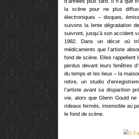
d’années plus tard. Il n’a que t
la scène pour ne plus diffu
électroniques – disques, émiss
suivons la lente dégradation d
suivront, jusqu’à son accident v
1982. Dans un décor où trô
médicaments que l’artiste absor
fond de scène. Elles rappellent 
perdus devant leurs fenêtres d
du temps et les lieux – la maiso
retire, un studio d’enregistre
l’artiste avant sa disparition 
vie, alors que Glenn Gould ne 
rideaux fermés, insensible au pa
le fond de scène.