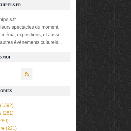
CHIPELS.FR
lleurs spectacles du moment,
 cinéma, expositions, et aussi
t autres évènements culturels...
Z-MOI
ORIES
(1392)
s
(281)
280)
ire
(221)