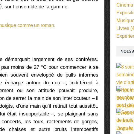
Cinéma
té, sur l’ensemble de la gamme.
Exposit
Musiqu
Livres
(4
Expérie
VOUS A
se démarquait largement de ses confrères.
llait pas moins de 27 °C pour commencer à se
 bien souvent enveloppé de pulls informes
e écharpe autour du cou –, indifférent à
ement ou son attitude pouvait produire,
on de serrer la main de son interlocuteur – il
oigts, d’une main qu’il retirait tout aussitôt,
ui était insupportable –, se plaignant sans
s concerts, les toux, raclements de gorges,
de chaises et autre bruits intempestifs