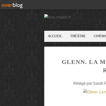
ACCUEIL
THÉÂTRE
CINÉM
GLENN. LA 
Rédigé par Sarah F