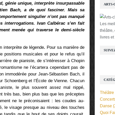
d, génie unique, interprète insurpassable
ARTS-
tien Bach, a de quoi fasciner. Mais sa
comportement singulier n’ont pas manqué
s interrogations. Ivan Calbérac s’en fait
Les mei
ment menée qui traverse le demi-siècle
théâtre,
livres e
n interprète de légende
.
Pour sa manière de
SUIVE
 positions musicales et pour le refus qu’il
rrière de pianiste, de s’intéresser à Chopin
romantisme ne l’écartera cependant pas de
ion immodérée pour Jean-Sébastien Bach, il
CATÉG
our Schoenberg et l’École de Vienne. Chacun
aniste, le plus souvent assez mal nippé,
Théâtre
nt très bas, bien plus bas que les préceptes
Concert
trument ne le préconisaient : les coudes au-
Danse
(
té, le visage presque au niveau des touches
Quoi Fa
 tandis que le bout de ses doigts courait,