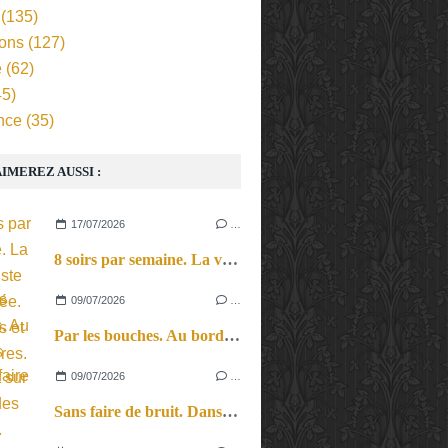
(135)
ions
(127)
e
(62)
5)
nce
(35)
IMEREZ AUSSI :
17/07/2026
…
8 soirs par semaine. La vie d’artiste en tournée. Ses joies et ses galères.
09/07/2026
…
Par les bouches. Au bord des lèvres et sur le bout des langues.
09/07/2026
…
Sans faire de bruit. Dans le microcosme du quotidien, l’exploration théâtrale de la perception sonore.