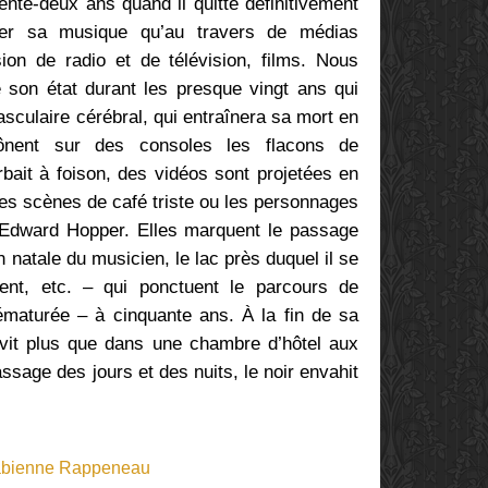
rente-deux ans quand il quitte définitivement
ser sa musique qu’au travers de médias
ion de radio et de télévision, films. Nous
e son état durant les presque vingt ans qui
asculaire cérébral, qui entraînera sa mort en
nent sur des consoles les flacons de
bait à foison, des vidéos sont projetées en
les scènes de café triste ou les personnages
’Edward Hopper. Elles marquent le passage
n natale du musicien, le lac près duquel il se
ment, etc. – qui ponctuent le parcours de
prématurée – à cinquante ans. À la fin de sa
vit plus que dans une chambre d’hôtel aux
ssage des jours et des nuits, le noir envahit