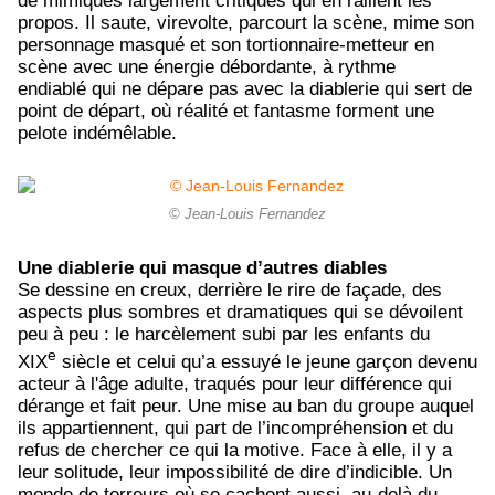
de mimiques largement critiques qui en raillent les
propos. Il saute, virevolte, parcourt la scène, mime son
personnage masqué et son tortionnaire-metteur en
scène avec une énergie débordante, à rythme
endiablé qui ne dépare pas avec la diablerie qui sert de
point de départ, où réalité et fantasme forment une
pelote indémêlable.
© Jean-Louis Fernandez
Une diablerie qui masque d’autres diables
Se dessine en creux, derrière le rire de façade, des
aspects plus sombres et dramatiques qui se dévoilent
peu à peu : le harcèlement subi par les enfants du
e
XIX
siècle et celui qu’a essuyé le jeune garçon devenu
acteur à l'âge adulte, traqués pour leur différence qui
dérange et fait peur. Une mise au ban du groupe auquel
ils appartiennent, qui part de l’incompréhension et du
refus de chercher ce qui la motive. Face à elle, il y a
leur solitude, leur impossibilité de dire d’indicible. Un
monde de terreurs où se cachent aussi, au-delà du