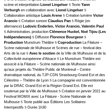
scène et interprétation
Lionel Lingelser
Texte
Yann
S
Verburgh
en collaboration avec
Lionel Lingelser
S
Collaboration artistique
Louis Arene
Création lumière
Victor
S
Arancio
Création sonore
Claudius Pan
Régie (en
S
S
alternance)
Ludovic Enderlen, Victor Arancio, Valentin Paul
Administration, production
Clémence Huckel,
Noé Tijou (Les
S
Indépendances)
Diffusion
Florence Bourgeon
S
S
Production
Munstrum Théâtre
Coproduction
La Filature –
S
Scène nationale de Mulhouse et Scènes de rue – festival des
Arts de la rue
Avec le soutien
de la Ville de Mulhouse et de la
S
Collectivité européenne d’Alsace
Le Munstrum Théâtre est
S
associé à la Filature – Scène nationale de Mulhouse ainsi
qu’aux projets du Théâtre Public de Montreuil – Centre
dramatique national, du TJP-CDN Strasbourg-Grand Est et des
Célestins – Théâtre de Lyon
La compagnie est conventionnée
S
par la DRAC Grand Est et la Région Grand Est. Elle est
soutenue par la Ville de Mulhouse
Création en janvier 2021 au
S
Festival MOMIX avec La Filature - Scène Nationale de
Mulhouse
Texte publié aux Éditions Les Solitaires
S
Intempestifs
Durée 1h30
S