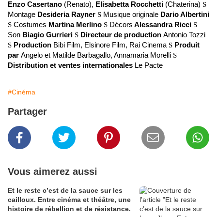
Enzo Casertano
(Renato),
Elisabetta Rocchetti
(Chaterina)
S
Montage
Desideria Rayner
S
Musique
originale
Dario Albertini
S
Costumes
Martina Merlino
S
Décors
Alessandra Ricci
S
Son
Biagio Gurrieri
S
Directeur de production
Antonio Tozzi
S
Production
Bibi Film, Elsinore Film, Rai Cinema
S
Produit
par
Angelo et Matilde Barbagallo, Annamaria Morelli
S
Distribution et ventes internationales
Le Pacte
#Cinéma
Partager
Vous aimerez aussi
Et le reste c’est de la sauce sur les
cailloux. Entre cinéma et théâtre, une
histoire de rébellion et de résistance.