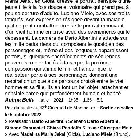
Maria Jekal, en Gioia, dresse le portrait sensible d’une
jeune fille à la fois douce et volontaire qui prend peu à
peu sa carrure d’adulte. Luciano Miele, avec ses traits
fatigués, son expression résignée devant la maladie
qu’il ne peut combattre, dresse le portrait émouvant
d’un vieil homme en prise avec des événements qui le
dépassent. La caméra de Dario Albertini s’attarde sur
les mille petits riens qui composent le quotidien des
personnages et, même si des longueurs apparaissent
parfois, si quelques enchaînements de séquences
peuvent sembler taillés à la serpe, la profonde
compassion qui anime le film et l’amour que le
réalisateur porte à ses personnages donnent une
respiration unique à ce parcours croisé entre le vieil
homme et sa fille. Ils en font un bel objet, attachant et
sensible parce que profondément humain et habité.
Anima Bella
–
Italie – 2021 – 1h35 – 1.66 – 5.1
e
Prix du public au 43
Cinemed de Montpellier –
Sortie en salles
le 5 octobre 2022
S
Réalisation
Dario Albertini
S
Scénario
Dario Albertini,
Simone Ranucci et Chiara Pandolfo
S
Image
Giuseppe Maio
S
Avec
Madalina Maria Jekal
(Gioia),
Luciano Miele
(Bruno),