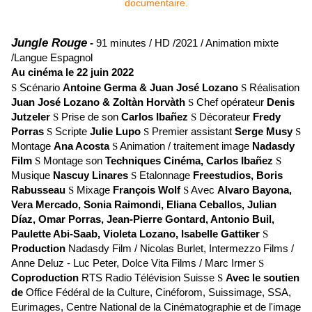
Jungle Rouge
-
91 minutes / HD /2021 / Animation mixte
/Langue Espagnol
Au cinéma le 22 juin 2022
S
Scénario
Antoine Germa & Juan José Lozano
S
Réalisation
Juan José Lozano & Zoltàn Horvàth
S
Chef opérateur
Denis
Jutzeler
S
Prise de son
Carlos Ibañez
S
Décorateur
Fredy
Porras
S
Scripte
Julie Lupo
S
Premier assistant
Serge Musy
S
Montage
Ana Acosta
S
Animation / traitement image
Nadasdy
Film
S
Montage son
Techniques Cinéma, Carlos Ibañez
S
Musique
Nascuy Linares
S
Etalonnage
Freestudios, Boris
Rabusseau
S
Mixage
François Wolf
S
Avec
Alvaro Bayona,
Vera Mercado, Sonia Raimondi, Eliana Ceballos, Julian
Díaz, Omar Porras, Jean-Pierre Gontard, Antonio Buil,
Paulette Abi-Saab, Violeta Lozano, Isabelle Gattiker
S
Production
Nadasdy Film / Nicolas Burlet
,
Intermezzo Films /
Anne Deluz - Luc Peter
,
Dolce Vita Films / Marc Irmer
S
Coproduction
RTS Radio Télévision Suisse
S
Avec le soutien
de
Office Fédéral de la Culture
,
Cinéforom
,
Suissimage
,
SSA
,
Eurimages
,
Centre National de la Cinématographie et de l'image