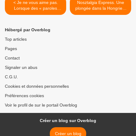
< Je ne vous aime pas.
Nosztalgia Express. Une
Lorsque des « paroles
plongée dans la Hongrie «
données » se nichent au
soviétisée » en forme de
creux du théâtre, la vérité
polar. >
est au bout du chemin.
Hébergé par Overblog
Top articles
Pages
Contact
Signaler un abus
C.G.U.
Cookies et données personnelles
Préférences cookies
Voir le profil de sur le portail Overblog
Créer un blog sur Overblog
Créer un blog