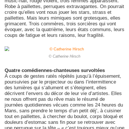
music-hall, rouge violent, trois femmes apparaissent.
Robe à paillettes, perruques extravagantes. On pourrait
croire qu’elles vont nous jouer les stars, strass et
paillettes. Mais leurs mimiques sont grotesques, elles
grimacent. Trois commères, trois sorcières qui vont
évoquer, avec la quatrième, leurs états communs, leurs
coups de fatigue et leurs raisons, leur fragilité.
© Catherine Hirsch
Quatre comédiennes-chanteuses survoltées
À coups de gestes ratés répétés jusqu’à l’épuisement,
poursuivies par le projecteur ou dans l’intermittence
des lumières qui s’allument et s’éteignent, elles
décrivent l’envers du décor de leur vie d’artistes. Elles
ne nous offrent pas du rêve mais le résumé de
journées quotidiennes vécues comme les 24 heures du
Mans, sans prendre le temps d’un petit déj’, à cuisiner
tout en paillettes, à chercher du boulot, corps bloqué et
douleurs d’estomac sans fin pour se retrouver avec
une perruque sur la tête – « c’est toujours mieux qu’une