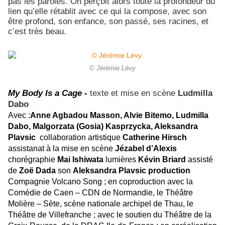
pas les paroles. On perçoit alors toute la profondeur du
lien qu’elle rétablit avec ce qui la compose, avec son
être profond, son enfance, son passé, ses racines, et
c’est très beau.
© Jérémie Lévy
My Body Is a Cage
-
texte et mise en scène
Ludmilla
Dabo
Avec
:
Anne Agbadou Masson, Alvie Bitemo, Ludmilla
Dabo, Malgorzata (Gosia) Kasprzycka, Aleksandra
Plavsic
collaboration artistique
Catherine Hirsch
assistanat à la mise en scène
Jézabel d’Alexis
chorégraphie
Mai Ishiwata
lumières
Kévin Briard
assisté
de
Zoë Dada
son
Aleksandra Plavsic
production
Compagnie Volcano Song ; en coproduction avec la
Comédie de Caen – CDN de Normandie, le Théâtre
Molière – Sète, scène nationale archipel de Thau, le
Théâtre de Villefranche ; avec le soutien du Théâtre de la