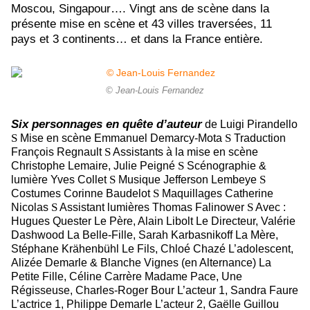
Moscou, Singapour…. Vingt ans de scène dans la
présente mise en scène et 43 villes traversées, 11
pays et 3 continents… et dans la France entière.
© Jean-Louis Fernandez
Six personnages en quête d’auteur
de Luigi Pirandello
S
S
Mise en scène Emmanuel Demarcy-Mota
Traduction
S
François Regnault
Assistants à la mise en scène
S
Christophe Lemaire, Julie Peigné
Scénographie &
S
S
lumière Yves Collet
Musique Jefferson Lembeye
S
Costumes Corinne Baudelot
Maquillages Catherine
S
S
Nicolas
Assistant lumières Thomas Falinower
Avec :
Hugues Quester Le Père, Alain Libolt Le Directeur, Valérie
Dashwood La Belle-Fille, Sarah Karbasnikoff La Mère,
Stéphane Krähenbühl Le Fils, Chloé Chazé L’adolescent,
Alizée Demarle & Blanche Vignes (en Alternance) La
Petite Fille, Céline Carrère Madame Pace, Une
Régisseuse, Charles-Roger Bour L’acteur 1, Sandra Faure
L’actrice 1, Philippe Demarle L’acteur 2, Gaëlle Guillou