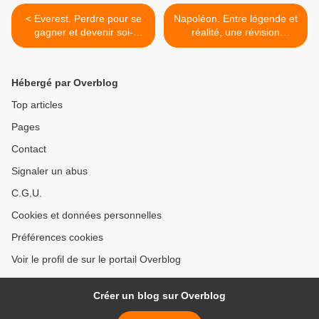
< Everest. Perdre pour se
Napoléon. Entre légende et
gagner et devenir soi-
réalité, une révision
même.
nécessaire sur l’un des
personnages majeurs de
l’histoire de France. >
Hébergé par Overblog
Top articles
Pages
Contact
Signaler un abus
C.G.U.
Cookies et données personnelles
Préférences cookies
Voir le profil de sur le portail Overblog
Créer un blog sur Overblog